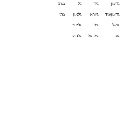
גדעון
גידי
גל
גשם
גדעון/גיד
גיורא
גלאון
גתי
גואל
גיל
גלאור
גוב
גיל-אל
גלבוע