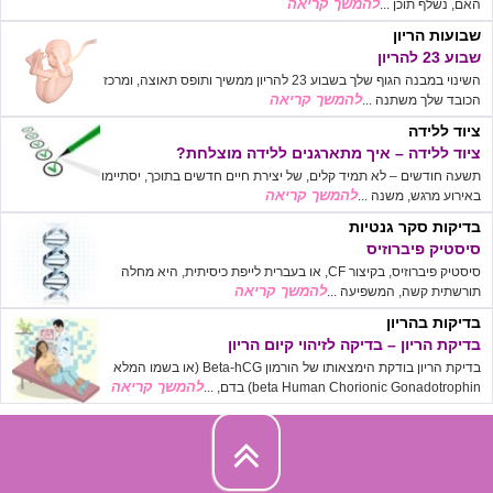
להמשך קריאה
האם, נשלף תוכן ...
שבועות הריון
שבוע 23 להריון
השינוי במבנה הגוף שלך בשבוע 23 להריון ממשיך ותופס תאוצה, ומרכז
להמשך קריאה
הכובד שלך משתנה ...
ציוד ללידה
ציוד ללידה – איך מתארגנים ללידה מוצלחת?
תשעה חודשים – לא תמיד קלים, של יצירת חיים חדשים בתוכך, יסתיימו
להמשך קריאה
באירוע מרגש, משנה ...
בדיקות סקר גנטיות
סיסטיק פיברוזיס
סיסטיק פיברוזיס, בקיצור CF, או בעברית לייפת כיסיתית, היא מחלה
להמשך קריאה
תורשתית קשה, המשפיעה ...
בדיקות בהריון
בדיקת הריון – בדיקה לזיהוי קיום הריון
בדיקת הריון בודקת הימצאותו של הורמון Beta-hCG (או בשמו המלא
להמשך קריאה
beta Human Chorionic Gonadotrophin) בדם, ...