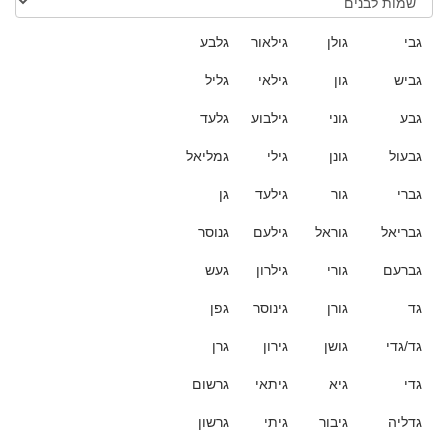
גבי
גולן
גילאור
גלבע
גביש
גון
גילאי
גליל
גבע
גוני
גילבוע
גלעד
גבעול
גונן
גילי
גמליאל
גברי
גור
גילעד
גן
גבריאל
גוראל
גילעם
גנוסר
גברעם
גורי
גילרון
געש
גד
גורן
גינוסר
גפן
גד/גדי
גושן
גירון
גרן
גדי
גיא
גיתאי
גרשום
גדליה
גיבור
גיתי
גרשון