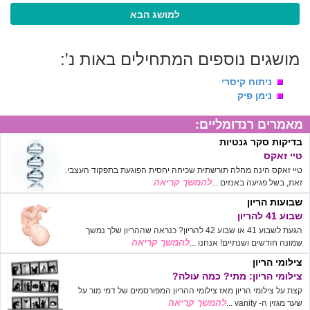
למושג הבא
מושגים נוספים המתחילים באות נ':
ניתוח קיסרי
נימן פיק
מאמרים רנדומליים:
בדיקות סקר גנטיות
טיי זאקס
טיי זאקס הינה מחלה תורשתית שכיחה יחסית הפוגעת בתפקוד העצבי.
להמשך קריאה
זאת, בשל פגיעה באנזים ...
שבועות הריון
שבוע 41 להריון
הגעת לשבוע 41 או שבוע 42 להריון? כנראה שההריון שלך נמשך
להמשך קריאה
שמונה חודשים ושנתיים! אנחנו ...
צילומי הריון
צילומי הריון: מתי? כמה עולה?
קצת על צילומי הריון מאז צילומי ההריון המפורסמים של דמי מור על
להמשך קריאה
שער מגזין ה- vanity ...