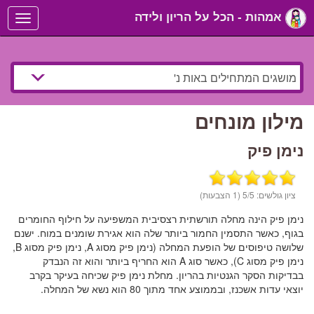
אמהות - הכל על הריון ולידה
Toggle
navigation
מילון מונחים
נימן פיק
ציון גולשים:
/5 (1 הצבעות)
5
נימן פיק הינה מחלה תורשתית רצסיבית המשפיעה על חילוף החומרים
בגוף, כאשר התסמין החמור ביותר שלה הוא אגירת שומנים במוח. ישנם
שלושה טיפוסים של הופעת המחלה (נימן פיק מסוג A, נימן פיק מסוג B,
נימן פיק מסוג C), כאשר סוג A הוא החריף ביותר והוא זה הנבדק
בבדיקות הסקר הגנטיות בהריון. מחלת נימן פיק שכיחה בעיקר בקרב
יוצאי עדות אשכנז, ובממוצע אחד מתוך 80 הוא נשא של המחלה.