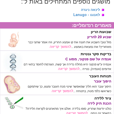
מושגים נוספים המתחילים באות ל':
לינאה ניגרה
לאנוגו - Lanugo
מאמרים רנדומליים:
שבועות הריון
שבוע 20 להריון
מזל טוב! השבוע את חוצה את קו אמצע ההריון, וזה אומר שחצי כבר
להמשך קריאה
מאחורייך! את נמצאת באמצע ...
בדיקות סקר גנטיות
אנמיה על שם פנקוני, מסוג C
אנמיה ע"ש פנקוני היא מחלה נדירה אך קשה, הגורמת לחוסר בתאי דם
להמשך קריאה
אדומים (אנמיה), נטייה ...
תנוחות העובר
היפוך עובר
היפוך עובר הוא הליך שמאפשר שינוי מנח העובר ומצגו, כך שיתמקם
להמשך קריאה
כשראשו כלפי מטה, בתנוחה ...
ציוד ללידה
הכנת תיק לידה
כולנו יודעות שהריון, סופו בלידה. אולם איך מתארגנים לקראת הלידה?
להמשך קריאה
במאמר זה ננסה ...