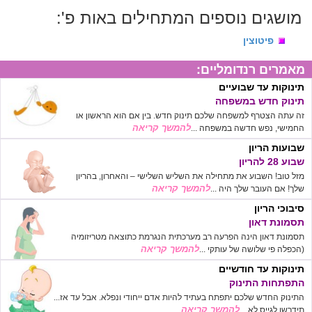
מושגים נוספים המתחילים באות פ':
פיטוצין
מאמרים רנדומליים:
תינוקות עד שבועיים
תינוק חדש במשפחה
זה עתה הצטרף למשפחה שלכם תינוק חדש. בין אם הוא הראשון או
להמשך קריאה
החמישי, נפש חדשה במשפחה ...
שבועות הריון
שבוע 28 להריון
מזל טוב! השבוע את מתחילה את השליש השלישי – והאחרון, בהריון
להמשך קריאה
שלך! אם העובר שלך היה ...
סיבוכי הריון
תסמונת דאון
תסמונת דאון הינה הפרעה רב מערכתית הנגרמת כתוצאה מטריזומיה
להמשך קריאה
(הכפלה פי שלושה של עותקי ...
תינוקות עד חודשיים
התפתחות התינוק
התינוק החדש שלכם יתפתח בעתיד להיות אדם ייחודי ונפלא. אבל עד אז...
להמשך קריאה
תידרשו לגייס לא ...