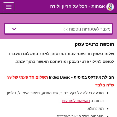
אמהות - הכל על הריון ולידה
Toggle
navigation
הוספת כרטיס עסק
שלמו באופן חד פעמי עבור הפרסום, לאחר התשלום תועברו
לטופס למילוי פרטי העסק ומודעתכם תאושר בתוך יממה.
חבילת אינדקס בסיסית - Index Basic
תשלום חד פעמי של 99
ש"ח בלבד
מודעה רגילה על רקע בהיר, שם העסק, תיאור, אימייל, טלפון
וכתובת.
דוגמאות למודעות
תמונה/לוגו
הפרסום כולל קישור לאתרכם