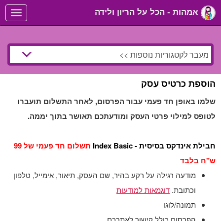
אמהות - הכל על הריון ולידה
Toggle
navigation
הוספת כרטיס עסק
שלמו באופן חד פעמי עבור הפרסום, לאחר התשלום תועברו
לטופס למילוי פרטי העסק ומודעתכם תאושר בתוך יממה.
חבילת אינדקס בסיסית - Index Basic
תשלום חד פעמי של 99
ש"ח בלבד
מודעה רגילה על רקע בהיר, שם העסק, תיאור, אימייל, טלפון
וכתובת.
דוגמאות למודעות
תמונה/לוגו
הפרסום כולל קישור לאתרכם