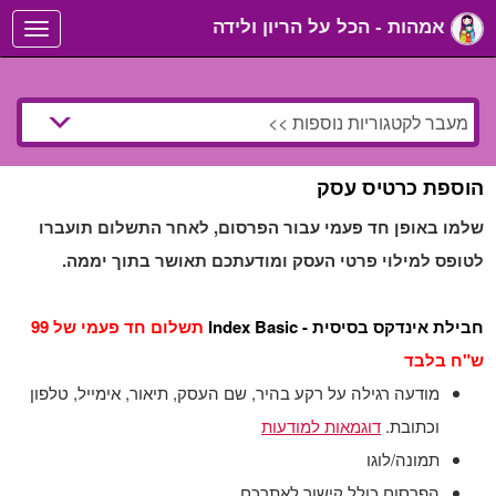
אמהות - הכל על הריון ולידה
Toggle
navigation
הוספת כרטיס עסק
שלמו באופן חד פעמי עבור הפרסום, לאחר התשלום תועברו
לטופס למילוי פרטי העסק ומודעתכם תאושר בתוך יממה.
חבילת אינדקס בסיסית - Index Basic
תשלום חד פעמי של 99
ש"ח בלבד
מודעה רגילה על רקע בהיר, שם העסק, תיאור, אימייל, טלפון
וכתובת.
דוגמאות למודעות
תמונה/לוגו
הפרסום כולל קישור לאתרכם