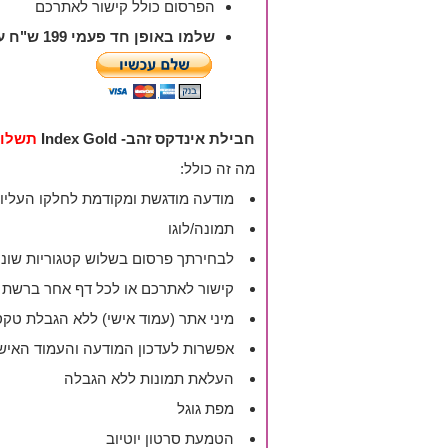
הפרסום כולל קישור לאתרכם
שלמו באופן חד פעמי 199 ש"ח עבור הפרסום, לאחר התשלום תועברו לטופס למילוי פרטי העסק, מודעתכם תאושר בתוך יממה.
חבילת אינדקס זהב- Index Gold
תשלום חד
מה זה כולל:
מודעה מודגשת ומקודמת לחלקו העליון 
תמונה/לוגו
לבחירתך פרסום בשלוש קטגוריות שונו
קישור לאתרכם או לכל דף אחר ברשת
מיני אתר (עמוד אישי) ללא הגבלת טק
אפשרות לעדכון המודעה והעמוד האיש
העלאת תמונות ללא הגבלה
מפת גוגל
הטמעת סרטון יוטיוב