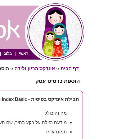
ראשי
|
בלוג
|
דף הבית
››
אינדקס הריון ולידה
›› הוס
הוספת כרטיס עסק
חבילת אינדקס בסיסית - Index Basic
ת
מה זה כולל:
מודעה רגילה על רקע בהיר, שם העסק
תמונה/לוגו