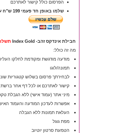
הפרסום כולל קישור לאתרכם
שלמו באופן חד פעמי 199 ש"ח עבור הפרסום, לאחר התשלום תועברו לטופס למילוי פרטי העסק, מודעתכם תאושר בתוך יממה.
חבילת אינדקס זהב- Index Gold
תשלום חד
מה זה כולל:
מודעה מודגשת ומקודמת לחלקו העליון 
תמונה/לוגו
לבחירתך פרסום בשלוש קטגוריות שונו
קישור לאתרכם או לכל דף אחר ברשת
מיני אתר (עמוד אישי) ללא הגבלת טק
אפשרות לעדכון המודעה והעמוד האיש
העלאת תמונות ללא הגבלה
מפת גוגל
הטמעת סרטון יוטיוב