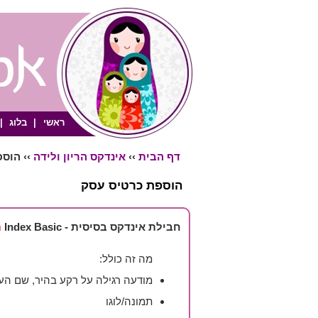
ראשי
|
בלוג
|
דף הבית
››
אינדקס הריון ולידה
›› הוס
הוספת כרטיס עסק
חבילת אינדקס בסיסית - Index Basic
ת
מה זה כולל:
מודעה רגילה על רקע בהיר, שם העסק
תמונה/לוגו