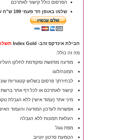
הפרסום כולל קישור לאתרכם
שלמו באופן חד פעמי 199 ש"ח עבור הפרסום, לאחר התשלום תועברו לטופס למילוי פרטי העסק, מודעתכם תאושר בתוך יממה.
חבילת אינדקס זהב- Index Gold
תשלום חד
מה זה כולל:
מודעה מודגשת ומקודמת לחלקו העליון 
תמונה/לוגו
לבחירתך פרסום בשלוש קטגוריות שונו
קישור לאתרכם או לכל דף אחר ברשת
מיני אתר (עמוד אישי) ללא הגבלת טק
אפשרות לעדכון המודעה והעמוד האיש
העלאת תמונות ללא הגבלה
מפת גוגל
הטמעת סרטון יוטיוב