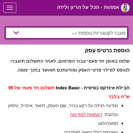
אמהות - הכל על הריון ולידה
Toggle
navigation
הוספת כרטיס עסק
שלמו באופן חד פעמי עבור הפרסום, לאחר התשלום תועברו
לטופס למילוי פרטי העסק ומודעתכם תאושר בתוך יממה.
חבילת אינדקס בסיסית - Index Basic
תשלום חד פעמי של 99
ש"ח בלבד
מודעה רגילה על רקע בהיר, שם העסק, תיאור, אימייל, טלפון
וכתובת.
דוגמאות למודעות
תמונה/לוגו
הפרסום כולל קישור לאתרכם