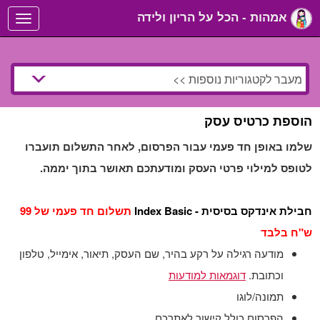
אמהות - הכל על הריון ולידה
Toggle
navigation
הוספת כרטיס עסק
שלמו באופן חד פעמי עבור הפרסום, לאחר התשלום תועברו
לטופס למילוי פרטי העסק ומודעתכם תאושר בתוך יממה.
חבילת אינדקס בסיסית - Index Basic
תשלום חד פעמי של 99
ש"ח בלבד
מודעה רגילה על רקע בהיר, שם העסק, תיאור, אימייל, טלפון
וכתובת.
דוגמאות למודעות
תמונה/לוגו
הפרסום כולל קישור לאתרכם