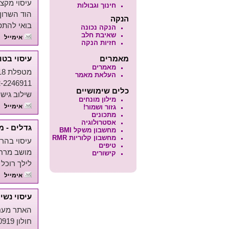
עיסוי מקצו
חינוך וגבולות
הוד השרון 547809983
הנקה
בואי להתפ
הנקה נכונה
שאיבת חלב
אימייל
חזיות הנקה
מאמרים
עיסוי בטו
מאמרים
מטפלת 18 שנה ומורה בכירה לעיסוי.
העלאת מאמר
2-2246911
כלים שימושיים
שילוב גיש
מילון מונחים
אימייל
גזור ושמור!
מתכונים
אסטרולוגיה
גדלים - מ
מחשבון משקל BMI
מחשבון קלוריות RMR
עיסוי בהרי
טיפים
מושב מרחביה 050-7946006
קישורים
לילך רוכל 
אימייל
עיסוי נשי
האתר מעניק
חולון 054-6640919