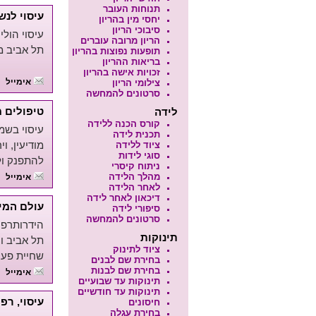
תנוחות העובר
עיסוי לנש
יחסי מין בהריון
סיבוכי הריון
עיסוי הולי
הריון מרובה עוברים
תל אביב מרכז 199
תופעות נפוצות בהריון
בריאות ההריון
זכויות אישה בהריון
אימייל
צילומי הריון
סרטונים להמחשה
טיפולים מ
לידה
קורס הכנה ללידה
עיסוי בשמנ
תכנית לידה
מודיעין, וירושלים 979131
ציוד ללידה
סוגי לידות
להתפנק ול
ניתוח קיסרי
מהלך הלידה
אימייל
לאחר הלידה
דיכאון לאחר לידה
עולם המי
סיפורי לידה
סרטונים להמחשה
הידרותרפיה
תינוקות
תל אביב ונתניה 5
ציוד לתינוק
שחיית פעוט
בחירת שם לבנים
בחירת שם לבנות
אימייל
תינוקות עד שבועיים
תינוקות עד חודשיים
עיסוי, רפ
חיסונים
בחירת עגלה