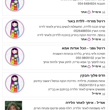
תנובות 054-6484924
אימייל
אתר
רויטל מזרחי- ללדת באור
קורס הכנה ללידה, התעמלות לנשים בהריון ולאחר לידה
מרכז הארץ 0526488554
בנוסף, הדרכות הנקה בהריון (כהכנה ללידה) ולאחר לידה
אימייל
אתר
רויטל גפני - הכל אודות אמא
תמיכה וליווי בהריון, בלידה ובהורות ראשונית
תל אביב 050-9809102
באה לתמוך בך-אמא טרייה, לחזק אותך ולהיות איתך
אימייל
אתר
הדס פלוך-חבקין
אחות מוסמכת, מיילדת -הדרכת הנקה וטיפול ראשוני בתינוק
רמת גן 0522415513
מפגשים אישיים לאחר הלידה בביתכם או בבי"ח.
אימייל
אודיל - איתך לאחר הלידה
ליווי משפחות לאחר הלידה. דולה פוסט פרטום ומנחת הורים.