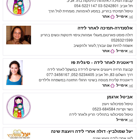
קבוצת תמיכה לאימהות לתינוקות בתל אביב
תל אביב 03-5242801 054-5221147
טיפול תמיכתי בהריון, במסע לאימהות. מומחית לגיל הרך
אימייל
אתר
אלסנדרה-תמיכה לאחר לידה
דולה פוסט פארטום,מעגלי אמהות,עיסוי תינוקות ונשים בהריון
0526321599
אשמח להיות שם עבורך,לעזור ולהקשיב
אימייל
אתר
דיאטנית לאחר לידה - סיגלית פז
קבוצת הרזיה וייעוצים אישיים לירידה במשקל לאחר לידה
דרך השלום 83, תל אביב 052-5234405, 077-3456167
דיאטנית קלינית מנוסה בשינוי הרגלי התזונה במשפחה ולילדים
אימייל
אתר
אביטל ארגמן
טיפול פסיכולוגי ויעוץ
נשר וקריות 0523-684584
טיפול פסיכולוגי בתהליכי הריון ולאחר לידה
אימייל
יעל שמולביץ- דולה אחרי לידה ויועצת שינה
ליווי אחרי לידה וייעוץ שינה