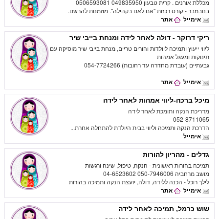
מכללת אורנים . קרית טבעון 049835950 0506593081
בנובמבר - קורס רכזות "אם לאם בקהילה". מוזמנות להרשם.
אימייל
אתר
ריקי דרוקר - דולה לאחר לידה ומנחת בייבי שיר
ליווי ייעוץ ותמיכה ליולדות והורים טריים, מנחת בייבי שיר מוסיקה עם
תינוקות ומעגל אמהות
גבעתיים (עובדת מחדרה עד רחובות) 054-7724266
אימייל
אתר
מיכל ברכה-ליווי אמהות לאחר לידה
מדריכת הנקה ותומכת לאחר לידה
052-8711065
הדרכת הנקה ותמיכה וליווי בבית היולדת להתחלה אחרת...
אימייל
גדלים - מהריון להורות
תמיכה בהורות ראשונית - הנקה, טיפול, שינה ורגשות
מושב מרחביה 050-7946006 04-6523602
לילך רוכל - הכנה ללידה, דולה, יועצת הנקה ותמיכה בהורות
אימייל
אתר
שוש כרמל, תמיכה לאחר לידה