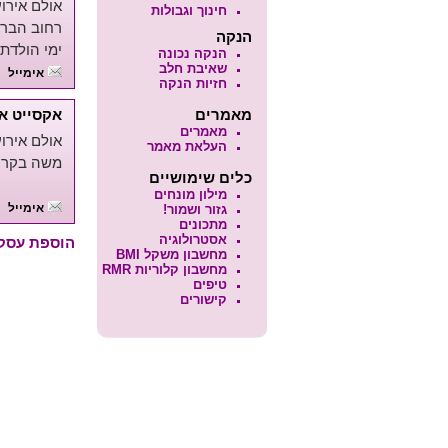
אולם אירוע
חינוך וגבולות
רחוב הברזל 33 תל אביב 03-6478080 3
הנקה
ימי הולדת 
הנקה נכונה
שאיבת חלב
אימייל
חזיות הנקה
מאמרים
אקסייט אי
מאמרים
אולם אירועים
העלאת מאמר
משה בקר 13 ראשון לציון 50-7118998
כלים שימושיים
מילון מונחים
אימייל
גזור ושמור!
מתכונים
אסטרולוגיה
הוספת עסק /
מחשבון משקל BMI
מחשבון קלוריות RMR
טיפים
קישורים