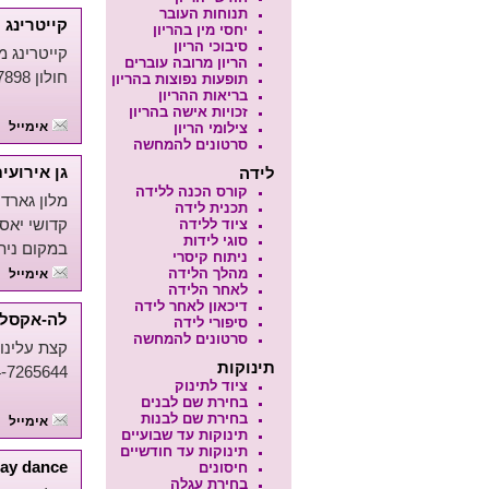
תנוחות העובר
קייטרינג 
יחסי מין בהריון
סיבוכי הריון
קייטרינג מ
הריון מרובה עוברים
חולון 054-6767898
תופעות נפוצות בהריון
בריאות ההריון
זכויות אישה בהריון
אימייל
צילומי הריון
סרטונים להמחשה
גן אירועי
לידה
קורס הכנה ללידה
מלון גארדן ה
תכנית לידה
קדושי יאסי 2, ת.ד. 15037 חיפה 950950
ציוד ללידה
סוגי לידות
במקום ניתן 
ניתוח קיסרי
מהלך הלידה
אימייל
לאחר הלידה
דיכאון לאחר לידה
לה-אקסלנט
סיפורי לידה
סרטונים להמחשה
קצת עלינו
תינוקות
4-7265644
ציוד לתינוק
בחירת שם לבנים
בחירת שם לבנות
אימייל
תינוקות עד שבועיים
תינוקות עד חודשיים
lay dance
חיסונים
בחירת עגלה