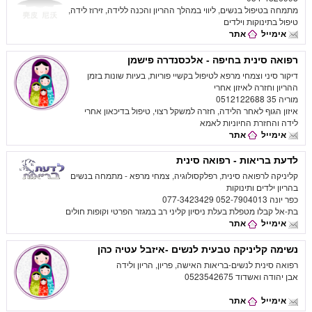
מתמחה בטיפול בנשים, ליווי במהלך ההריון והכנה ללידה, זירוז לידה,
טיפול בתינוקות וילדים
אימייל
אתר
רפואה סינית בחיפה - אלכסנדרה פישמן
דיקור סיני וצמחי מרפא לטיפול בקשיי פוריות, בעיות שונות בזמן
ההריון וחזרה לאיזון אחרי
מוריה 35 0512122688
איזון הגוף לאחר הלידה, חזרה למשקל רצוי, טיפול בדיכאון אחרי
לידה והחזרת החיוניות לאמא
אימייל
אתר
לדעת בריאות - רפואה סינית
קליניקה לרפואה סינית, רפלקסולוגיה, צמחי מרפא - מתמחה בנשים
בהריון ילדים ותינוקות
כפר יונה 052-7904013 077-3423429
בת-אל קבלו מטפלת בעלת ניסיון קליני רב במגזר הפרטי וקופות חולים
אימייל
אתר
נשימה קליניקה טבעית לנשים -איזבל עטיה כהן
רפואה סינית לנשים-בריאות האישה, פריון, הריון ולידה
אבן יהודה ואשדוד 0523542675
אימייל
אתר