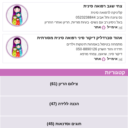
צחי שגב רפואה סינית
קליניקה לרפואה סינית
נס ציונה ותל אביב 0523238844
בעל ניסיון רב עם נשים- בעיות פוריות, הריון ואחרי ההריון
אימייל
אתר
אהוד סברדליק דיקור סיני רפואה סינית מסורתית
מתמחה בטיפול באמהות תינוקות וילדים
חדרה והוד השרון 050-8890126
דיקור סיני, שיאצו, צמחי מרפא
אימייל
אתר
קטגוריות
צילום הריון (61)
הכנה ללידה (47)
חוגים וסדנאות (45)