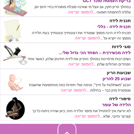
בדיקת העמסת סוכר GCT
במהלך הריון תקין, גם אצל מי שאינה סובלת מסוכרת בחיי היום יום,
להמשך קריאה
עלולה להתפתח תופעה ...
תכנית לידה
תכנית לידה - כללי
תכנית לידה הינה מסמך שמגדיר את רצונותייך וכוונותייך בעת הלידה.
להמשך קריאה
מסמך זה ייקרא על ...
סוגי לידות
לידה מכשירנית – הפחד הכי גדול שלי...
נשים רבות מדמיינות במהלך ההריון את לידת התינוק שלהן, כאשר אחד
להמשך קריאה
הפחדים הגדולים שלהן ...
שבועות הריון
שבוע 25 להריון
הבטן "משתלטת על חייך", ועימה אולי חוזרות כמה מהתופעות שחשבת
להמשך קריאה
שנפטרת מהן כבר – בחילות, ...
סיפורי לידה
הלידה של עומר
לא יודעת איך להתחיל את סיפור הלידה הזה, כיוון שהיה ניתוח כל כך
להמשך קריאה
קצרצר וחיובי, שלא ...