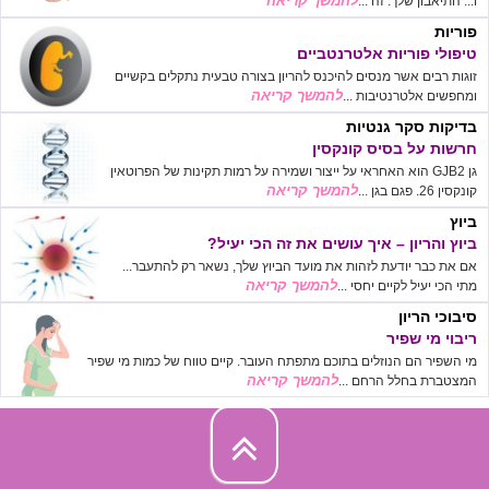
להמשך קריאה
ו... התיאבון שלך. זה ...
פוריות
טיפולי פוריות אלטרנטביים
זוגות רבים אשר מנסים להיכנס להריון בצורה טבעית נתקלים בקשיים
להמשך קריאה
ומחפשים אלטרנטיבות ...
בדיקות סקר גנטיות
חרשות על בסיס קונקסין
גן GJB2 הוא האחראי על ייצור ושמירה על רמות תקינות של הפרוטאין
להמשך קריאה
קונקסין 26. פגם בגן ...
ביוץ
ביוץ והריון – איך עושים את זה הכי יעיל?
אם את כבר יודעת לזהות את מועד הביוץ שלך, נשאר רק להתעבר...
להמשך קריאה
מתי הכי יעיל לקיים יחסי ...
סיבוכי הריון
ריבוי מי שפיר
מי השפיר הם הנוזלים בתוכם מתפתח העובר. קיים טווח של כמות מי שפיר
להמשך קריאה
המצטברת בחלל הרחם ...