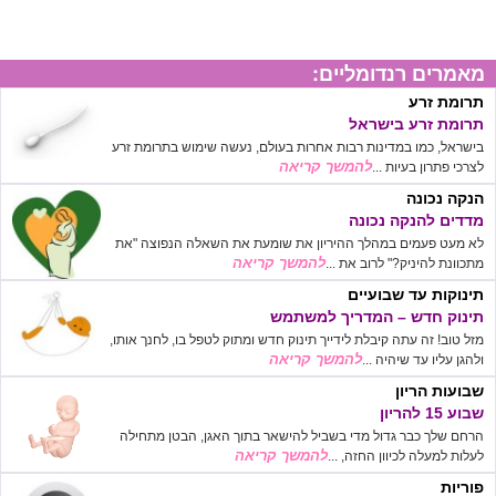
מאמרים רנדומליים:
תרומת זרע
תרומת זרע בישראל
בישראל, כמו במדינות רבות אחרות בעולם, נעשה שימוש בתרומת זרע
להמשך קריאה
לצרכי פתרון בעיות ...
הנקה נכונה
מדדים להנקה נכונה
לא מעט פעמים במהלך ההיריון את שומעת את השאלה הנפוצה "את
להמשך קריאה
מתכוונת להיניק?" לרוב את ...
תינוקות עד שבועיים
תינוק חדש – המדריך למשתמש
מזל טוב! זה עתה קיבלת לידייך תינוק חדש ומתוק לטפל בו, לחנך אותו,
להמשך קריאה
ולהגן עליו עד שיהיה ...
שבועות הריון
שבוע 15 להריון
הרחם שלך כבר גדול מדי בשביל להישאר בתוך האגן, הבטן מתחילה
להמשך קריאה
לעלות למעלה לכיוון החזה, ...
פוריות