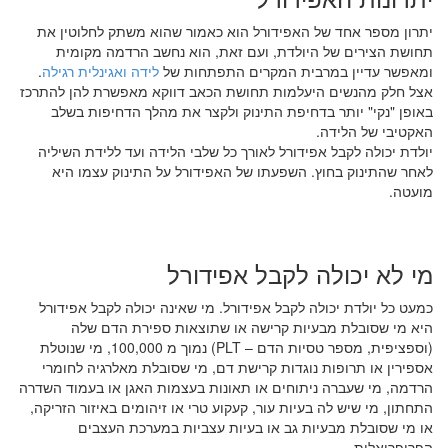
יתרון מספר אחד של האפידורל הוא כאמור שהוא משתק לחלוטין את
תחושת הצירים של היולדת, ועם זאת, הוא נחשב הרדמה מקומית
ומאפשר עדיין במרבית המקרים התפתחות של
לידה ואגינלית רגילה
.
אצל חלק מהנשים היעלמות תחושת הכאב דווקא מאפשרת להן להתרכז
באופן "נקי" יותר בדחיפת התינוק ולקצר את מהלך הדחיפות בשלב
האקטיבי של הלידה.
יולדת יכולה לקבל אפידורל לאורך כל שלבי הלידה ועד ללידת השיליה
לאחר שהתינוק בחוץ. השפעתו של האפידורל על התינוק עצמו היא
מועטה.
מי לא יכולה לקבל אפידורל
כמעט כל יולדת יכולה לקבל אפידורל. מי שאינה יכולה לקבל אפידורל
היא מי שסובלת מבעיות קרישה או שתוצאות ספירת הדם שלה
(וספציפית, מספר טסיות הדם – PLT) נמוך מ 100,000, מי שנוטלת
אספירין או תרופות נוגדות קרישת דם, מי שסובלת מאלרגיה לחומרי
הרדמה, מי שעברה ניתוחים או תאונות בעצמות האגן או בעמוד השדרה
התחתון, מי שיש לה בעיות עור, קעקוע טרי או זיהומים באיזור הזריקה,
או מי שסובלת מבעיות גב או בעיות עצביות במערכת העצבים
הפריפריאלית.