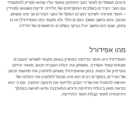
זרמים חשמליים לאזור הגב התחתון ונאמר עליו שהוא מסייע להתמודד
עם כאבי הצירים בשלבים המוקדמים של הלידה; זריקת טשטוש (פטידין
– חומר מורפיני לשיכוך כאבים המקל על כאבי הצירים אך אינו משתק
אותם, והוא נחשב משכך כאבים כללי ולא מקומי כמו האפידורל) או גז
צחוק, שגם הוא נחשב יעיל בעיקר בשלבים הראשונים של הלידה.
מהו אפידורל
האפידורל הינו חומר הרדמה המוזרק באופן מקומי לשורשי העצבים
מבסיס עמוד השדרה, ומשתק את יכולת העברת הכאב מאזור הרחם
והנרתיק אל המוח. בזמן שהאפידורל משתק לחלוטין את תחושת הכאב
של הצירים, במקרים רבים הוא אינו מבטל לחלוטין את יכולתה של
האישה להפעיל את שרירי הבטן ולדחוף את תינוקה החוצה, אם כי הוא
כנראה פוגע ביכולת הדחיפה ודורש התערבות וסיוע לאישה במהלך
דחיפותיה לאחר קבלת חומר ההרדמה.