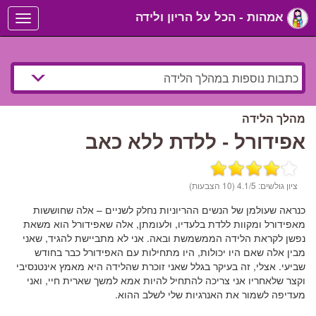
אמהות - הכל על הריון ולידה
Toggle
navigation
מהלך הלידה
אפידורל - ללדת ללא כאב
ציון גולשים:
/5 (10 הצבעות)
4.1
כנראה שעולמן של הנשים ההריוניות נחלק לשניים – אלה שחוששות
מאפידורל ומקוות ללדת בלעדיו, ולעומתן, אלה שאפידורל הוא משאת
נפשן לקראת הלידה הממשמשת ובאה. אני לא מתביישת להגיד, שאני
מבין אלה שאם היו יכולות, היו מתחילות עם האפידורל כבר בחודש
שביעי. אצלי, זה בעיקר בגלל שאני זוכרת שהלידה היא מאמץ אינטנסיבי
וקצר שלאחריו אני צריכה להתחיל להיות אמא למשך שארית חיי, ואני
מעדיפה לשמור את האנרגיות שלי לשלב ההוא.