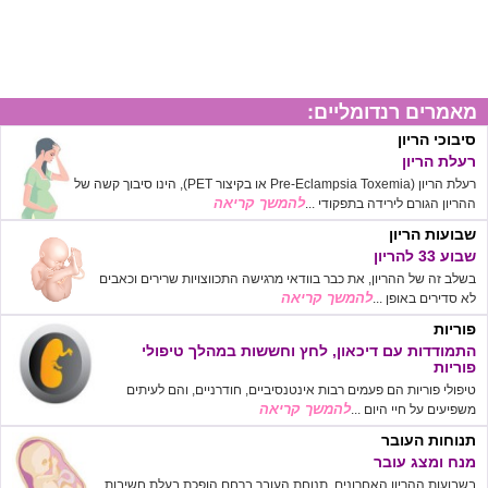
מאמרים רנדומליים:
סיבוכי הריון
רעלת הריון
רעלת הריון (Pre-Eclampsia Toxemia או בקיצור PET), הינו סיבוך קשה של
להמשך קריאה
ההריון הגורם לירידה בתפקודי ...
שבועות הריון
שבוע 33 להריון
בשלב זה של ההריון, את כבר בוודאי מרגישה התכווצויות שרירים וכאבים
להמשך קריאה
לא סדירים באופן ...
פוריות
התמודדות עם דיכאון, לחץ וחששות במהלך טיפולי
פוריות
טיפולי פוריות הם פעמים רבות אינטנסיביים, חודרניים, והם לעיתים
להמשך קריאה
משפיעים על חיי היום ...
תנוחות העובר
מנח ומצג עובר
בשבועות ההריון האחרונים, תנוחת העובר ברחם הופכת בעלת חשיבות