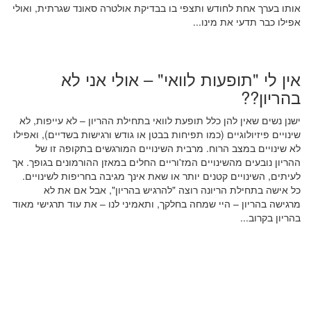
אותו בערך אחת לחודש ותצפי בו בבדיקת אולטרה סאונד שגרתית, ואולי
אפילו כבר תדעי את מינו...
אין לי "תופעות לוואי" – אולי אני לא
בהריון??
ישנן נשים שאין להן כלל תופעת לוואי בתחילת ההריון – לא עייפות, לא
שינויים פיזיולוגיים (כמו תפיחות בבטן או גודש ורגישות בשדיים), ואפילו
לא שינויים במצב הרוח. מרבית השינויים המורגשים בתקופה זו של
ההריון נובעים מהשינויים המז'וריים החלים במאזן ההורמונים בגופך. אך
לעיתים, השינויים קטנים יותר או שאת אינך מגיבה בחריפות לשינויים.
כל אישה בתחילת הריונה רוצה "להרגיש בהריון", אבל אם את לא
מרגישה בהריון – היי שמחה בחלקך, ותאמיני לנו – את עוד תרגישי מאוד
בהריון בקרוב...