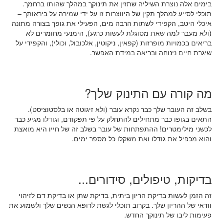
בימים אלה נוצרת השיליה שתזין את תינוקך במהלך שהותו ברחמך.
תוכלי לסייע למהלך תקין של היווצרות זו על ידי שמירה על ביראותך –
איכלי היטב, הקפידי לשתות הרבה מים, הפעילי את גופך בצורה מתונה
(ולא מעבר למה שאת מסוגלת לעשות כרגע), הימנעי מחומרים לא
בריאים בכמויות מופרזות (קפאין, ניקוטין, אלכובול, וכולי), והקפידי על
שיגרת חיים נינוחה ובריאה במידת האפשר.
מה קורה עם התינוק שלך?
בשלב זה העובר שלך כבר נקרא עובר (ולא זיגוטה או בלסטוציסט).
התאים בגופו כבר מתחילים להתחלק על פי תפקודם, וגודלו מגיע כבר
לכשני מילימטרים! ההתפתחות של עובר בשלב זה של חייו היא מואצת
והוא מכפיל את גודלו ואת משקלו כל מספר ימים.
בדיקות, טיפולים, סידורים...
זה הזמן לעשות בדיקת הריון ביתית, בדיקת שתן או בדיקת דם לזיהוי
וודאי של ההריון שלך. בקרוב תוכלי לגשת לרופא הנשים שלך ולשמוע את
פעימות ליבו של תינוקך החדש.