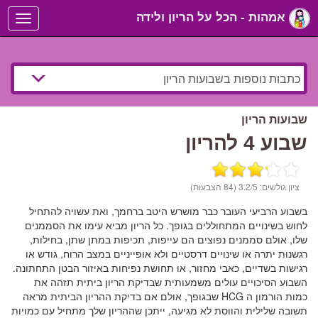
אמהות - הכל על הריון ולידה
Toggle
navigation
שבועות הריון
שבוע 4 להריון
ציון גולשים:
/5 (84 הצבעות)
3.2
בשבוע הרביעי העובר כבר מושרש היטב ברחמך, ואת עשויה להתחיל
לחוש בשינויים המתחוללים בגופך. כל הריון מביא עימו את הסממנים
שלו, אולם סממנים נפוצים הם עייפות, תכיפות במתן שתן, בחילות,
רגשנות יתרה או שינויים דרסטיים ולא אופייניים במצב הרוח, גודש או
רגישות בשדיים, כאבי מחזור, או תחושת נפיחות באיזור הבטן התחתונה.
השבוע הסיכויים עולים משמעותית שבדיקת הריון ביתית תזהה את
כמות הורמון ה HCG שבגופך, אולם אם בדיקת ההריון הביתית מראה
תשובה שלילית והווסת לא מגיעה, ייתכן שההריון שלך מתחיל עם כמויות