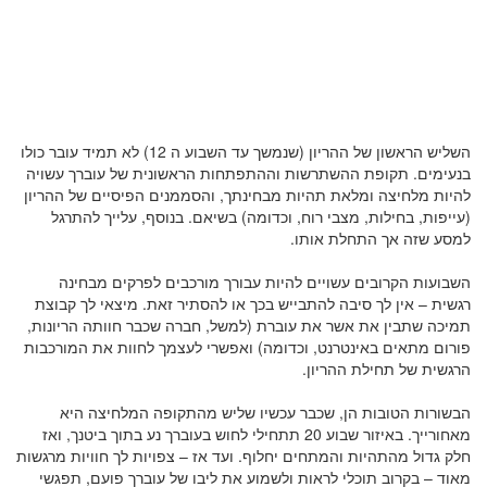
השליש הראשון של ההריון (שנמשך עד השבוע ה 12) לא תמיד עובר כולו
בנעימים. תקופת ההשתרשות וההתפתחות הראשונית של עוברך עשויה
להיות מלחיצה ומלאת תהיות מבחינתך, והסממנים הפיסיים של ההריון
(עייפות, בחילות, מצבי רוח, וכדומה) בשיאם. בנוסף, עלייך להתרגל
למסע שזה אך התחלת אותו.
השבועות הקרובים עשויים להיות עבורך מורכבים לפרקים מבחינה
רגשית – אין לך סיבה להתבייש בכך או להסתיר זאת. מיצאי לך קבוצת
תמיכה שתבין את אשר את עוברת (למשל, חברה שכבר חוותה הריונות,
פורום מתאים באינטרנט, וכדומה) ואפשרי לעצמך לחוות את המורכבות
הרגשית של תחילת ההריון.
הבשורות הטובות הן, שכבר עכשיו שליש מהתקופה המלחיצה היא
מאחורייך. באיזור שבוע 20 תתחילי לחוש בעוברך נע בתוך ביטנך, ואז
חלק גדול מהתהיות והמתחים יחלוף. ועד אז – צפויות לך חוויות מרגשות
מאוד – בקרוב תוכלי לראות ולשמוע את ליבו של עוברך פועם, תפגשי