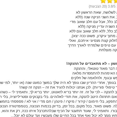
:
/5 (20 הצבעות)
3.8
לשלושה, שאת הראשון לא
, את השני הניקה שנה (ללא
ב כלל, אבל עם חלב שאוב מדי
 השניה עדיין מניקה (ללא
ב כלל, ללא חלב שאוב וגם ללא
 מתוך עיקרון, פשוט ככה יצא),
חלוק קצת מנסיוני איתכם, ואולי
 עם טיפים שלמדתי לאורך הדרך
קה מוצלחת.
שון – לא מתאבדים על ההנקה!
 דבר מאוד טוטאלי, וההנקה
 האימהות להתמסרות מלאה
פש ובגוף, ולהלאמה של חלקים
 בגופך, אחרי ההריון שבו גופך לא היה שלך במשך כמעט שנה (או יותר, למי ש
 טיפולי פוריות). לכן אנחנו יכולות להגיד את זה – הנקה זה קשה!
להנקה – לכי על זה. זה יותר בריא לזאטוט, יותר בריא לך, ותאמיני לי – כשהו
אם תתרגלו היטב להנקה, את תודי לאלוהים. בלי בקבוקים וסטריליזציה, בלי תי
פקע, בלי חימום / קירור / מיקרו / פינג/ן / חם מדי / אוי לא / פספסתי בחמ
ה. פשוט מאוד, בכל מקום, בכל זמן, בדיוק בכמות הנכונה, בטמפרטורה הנכונ
בורו. ותאמיני לי, שעוד תתענגי על הכיף שבלהתכרבל איתו ככה, רק את והוא,
ץ ממך לא יכול ואף אחד בכל החיים שלו מעכשיו ועד עולם לא יוכל...