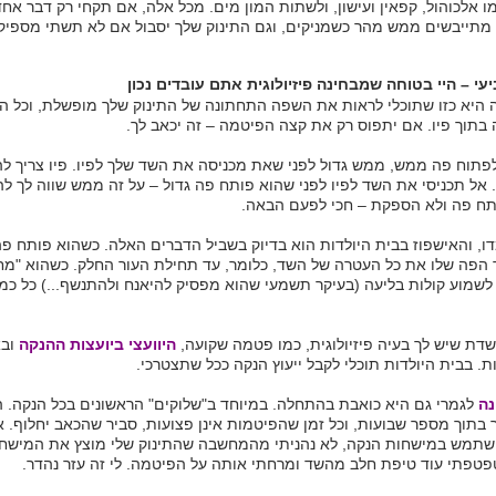
ו אלכוהול, קפאין ועישון, ולשתות המון מים. מכל אלה, אם תקחי רק דבר אח
 מתייבשים ממש מהר כשמניקים, וגם התינוק שלך יסבול אם לא תשתי מספיק
עי – היי בטוחה שמבחינה פיזיולוגית אתם עובדים נכון
ה היא כזו שתוכלי לראות את השפה התחתונה של התינוק שלך מופשלת, וכל 
בתוך פיו. אם יתפוס רק את קצה הפיטמה – זה יכאב לך.
לפתוח פה ממש, ממש גדול לפני שאת מכניסה את השד שלך לפיו. פיו צריך לה
. אל תכניסי את השד לפיו לפני שהוא פותח פה גדול – על זה ממש שווה לך ל
ח פה ולא הספקת – חכי לפעם הבאה.
, והאישפוז בבית היולדות הוא בדיוק בשביל הדברים האלה. כשהוא פותח פה
 הפה שלו את כל העטרה של השד, כלומר, עד תחילת העור החלק. כשהוא "מחו
לשמוע קולות בליעה (בעיקר תשמעי שהוא מפסיק להיאנח ולהתנשף...) כל כמ
דת שיש לך בעיה פיזיולוגית, כמו פטמה שקועה,
היוועצי ביועצות ההנקה
ובא
ת. בבית היולדות תוכלי לקבל ייעוץ הנקה ככל שתצטרכי.
נה
לגמרי גם היא כואבת בהתחלה. במיוחד ב"שלוקים" הראשונים בכל הנקה. 
ר בתוך מספר שבועות, וכל זמן שהפיטמות אינן פצועות, סביר שהכאב יחלוף. א
תמש במישחות הנקה, לא נהניתי מהמחשבה שהתינוק שלי מוצץ את המישחה
פטפתי עוד טיפת חלב מהשד ומרחתי אותה על הפיטמה. לי זה עזר נהדר.