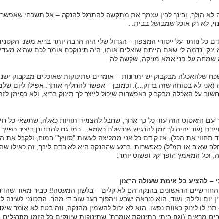
 לא הולך, ובינך לבין עצמך את מתקשה להתרגל להנקה – אל תשכחי שאפשר 
וי, לא רק אוכל שמבושל בבית...
דם כל נוותר על ייסורי המצפון – הגדול שלי היה הרבה יותר בריא משני הקטנים
 ינק. נדמה לי שאם הייתם שואלים אותו, היה תינוקכם אומר לכם שהוא מעדי
שמחה על פני אמא מניקה, שקשה לה.
שכח שלהאכלה מבקבוק יש יתרונות – אומרים שתינוקות שאוכלים מבקבוק ישני
 (אני לא בטוחה שזה בדוק...), וכמובן – אפשר להחליף אותך, אפילו ליום שלם!
שוב על האכלה מבקבוק כאפשרות שיכול לייצר לך תינוק בריא, ולא כסימן לז
עם הזאטוט הזה עוד כל כך ארוך, שחבל להצמיד תוויות כאלה, שתשאי כל חיי
יבת (עוד יהיה לך זמן להרגיש שנכשלת כאמא... כמו גם להתבונן ביציר כפייך
וד תחווי את הכל). אז קודם כל אני ממליצה לעשות "סוויץ'" במוח, ולקבל את 
לב שאוב או תמ"ל) כאפשרות. ברגע שההנקה היא לא בדם ליבך, זה כאילו שהל
 וכל המאמץ הופך קל ופשוט יותר.
 – להציע כל אימת שעולה הרצון
החודשיים הראשונים בהנקה הם לא קלים – בלשון המעטה!! סביר מאוד שהד
ין יום ולילה, ועוד, הוא כנראה ישבע ויהפוך רעב שוב די מהר. התכונני לשינה ל
תני לו לינוק כאוות נפשו. הוא לא יכול להשמין מהנקה, וזה בטח לא אומר שיגד
ים מראים (וגם ביתי התינוקת אומרת) שתינוקות שיונקים כל הזמן מתרגלים 