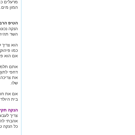
מרעלים כמ
המון מים.
הטיפ הרבי
הנקה נכונ
השד תהיה 
הוא צריך 
כמו פיהוק
אם הוא פת
אתם תלמדו
דחפי לתוך
את צריכה 
שלו.
אם את חוש
בית היולדו
הנקה תקי
צריך לעבו
אהבתי להש
כל הנקה ט