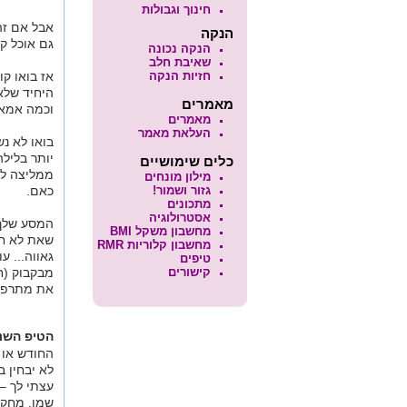
חינוך וגבולות
אבל אם זה
הנקה
גם אוכל קנ
הנקה נכונה
שאיבת חלב
חזיות הנקה
אז בואו קו
היחיד שלא
מאמרים
וכמה אמא 
מאמרים
העלאת מאמר
בואו לא נ
יותר בלילה
כלים שימושיים
ממליצה לח
מילון מונחים
גזור ושמור!
כאם.
מתכונים
אסטרולוגיה
המסע שלך 
מחשבון משקל BMI
שאת לא חי
מחשבון קלוריות RMR
גאווה... ע
טיפים
קישורים
מבקבוק (ח
את מתרפה,
הטיפ השני
החודש או 
לא יבחין ב
עצתי לך – 
שמן. מחקר