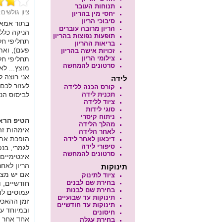
תנוחות העובר
ציון גולשים
יחסי מין בהריון
סיבוכי הריון
בתור אמא 
הריון מרובה עוברים
הניקה כלל
תופעות נפוצות בהריון
תחליפי חל
בריאות ההריון
פעם), ואת
זכויות אישה בהריון
צילומי הריון
תחליפי חל
סרטונים להמחשה
מוצץ... לא
אני רוצה ל
לידה
לעזור לכם
קורס הכנה ללידה
תכנית לידה
לביסוס הנ
ציוד ללידה
סוגי לידות
ניתוח קיסרי
הטיפ הרא
מהלך הלידה
אימהות זה
לאחר הלידה
הופכת את
דיכאון לאחר לידה
סיפורי לידה
לגמרי, בנ
סרטונים להמחשה
אינטימיים
הריון לאחר
תינוקות
אם יש מצב 
ציוד לתינוק
בחירת שם לבנים
חודשיים, ו
בחירת שם לבנות
עמוסים להת
תינוקות עד שבועיים
זמן ההאכל
תינוקות עד חודשיים
ובמיוחד ע
חיסונים
אחד אחר חו
בחירת עגלה