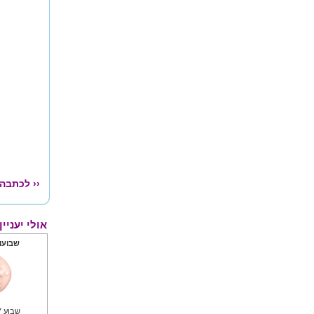
‹‹ לכתבה
אולי יעניי
שבועות
שבוע 7 להריון