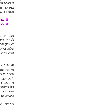
לשיגרה שב
במהלך חופ
והוא דורש
מדד
כל 
אגב, אני מ
לאכול. בית
רצונה) הת
שלה, בגיל
התעוררה ו
הטיפ השלי
צריכת מוצ
אימהות מנ
לוואי אצל 
מתופעות ה
דם בצואה 
הפחתת צרי
העניין. פר
מה שכן, על