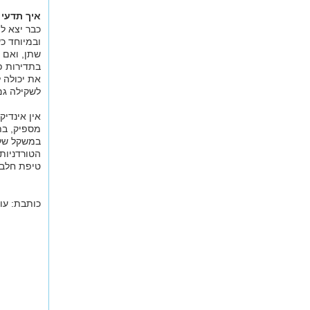
איך תדעי
כבר יצא ל
ובמיוחד כ
שתן, ואם 
בתדירות פ
את יכולה 
לשקילה גם
אין אינדיק
מספיק, בת
במשקל של 
הטורדניות
טיפת חלב 
כותבת: עו