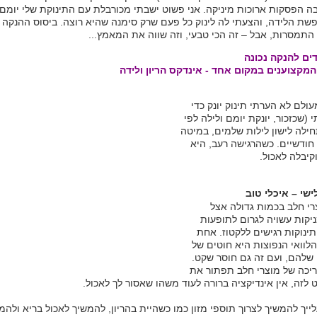
ה הפסקות ארוכות מיניקה. אני פשוט ישבתי מכורבלת עם התינוקת שלי יומם 
שת הלידה, והצעתי לה לינוק כל פעם שרק סימנה שהיא רוצה. ביסוס ההנקה א
 התמסרות, אבל – זה הכי טבעי, וזה שווה את המאמץ...
ים להנקה נכונה
המקצוענים במקום אחד - אינדקס הריון ולידה
עולם לא הערתי תינוק יונק כדי
י (שכזכור, יונקת יומם ולילה לפי
חילה לישון לילות שלמים, במיטה
 חודשיים. כשהרגישה רעב, היא
קיבלה לאכול.
שי – איכלי טוב
רי חלב בכמות גדולה אצל
יקות עשויה לגרום לתופעות
תינוקות רגישים ללקטוז. אחת
לוואי הנפוצות היא חוטים של
שלהם, ועם זה גם חוסר שקט.
כה של מוצרי חלב תפתור את
ט לזה, אין אינדיקציה ברורה לעוד משהו שאסור לך לאכול.
ייך להמשיך לצרוך תוספי מזון כמו כשהיית בהריון, להמשיך לאכול בריא ולהמ