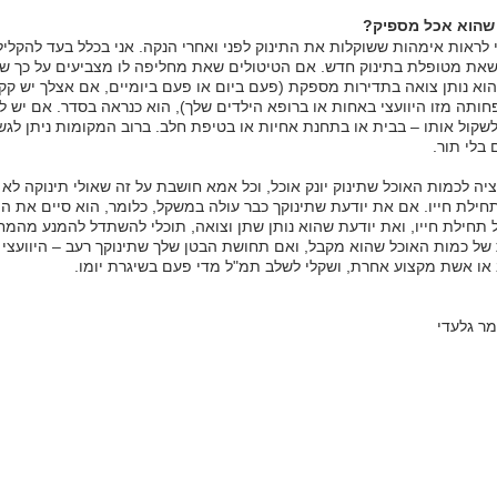
 שהוא אכל מספיק?
י לראות אימהות ששוקלות את התינוק לפני ואחרי הנקה. אני בכלל בעד להקליל
שאת מטופלת בתינוק חדש. אם הטיטולים שאת מחליפה לו מצביעים על כך שה
הוא נותן צואה בתדירות מספקת (פעם ביום או פעם ביומיים, אם אצלך יש קקי
חותה מזו היוועצי באחות או ברופא הילדים שלך), הוא כנראה בסדר. אם יש ל
לשקול אותו – בבית או בתחנת אחיות או בטיפת חלב. ברוב המקומות ניתן לג
 בלי תור.
ציה לכמות האוכל שתינוק יונק אוכל, וכל אמא חושבת על זה שאולי תינוקה לא 
חילת חייו. אם את יודעת שתינוקך כבר עולה במשקל, כלומר, הוא סיים את הי
תחילת חייו, ואת יודעת שהוא נותן שתן וצואה, תוכלי להשתדל להמנע מהמ
 של כמות האוכל שהוא מקבל, ואם תחושת הבטן שלך שתינוקך רעב – היוועצי
או אשת מקצוע אחרת, ושקלי לשלב תמ"ל מדי פעם בשיגרת יומו.
מר גלעדי