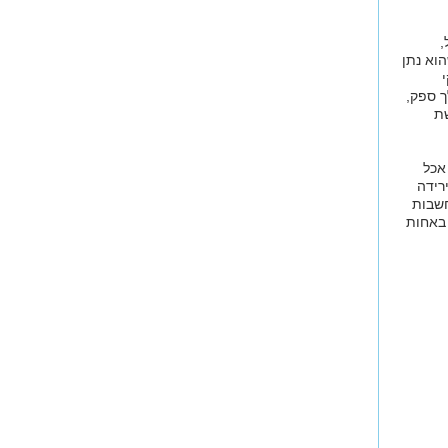
,
וא נתן
ך ספק,
שת
אכל
רידה
חשבות
 באחות