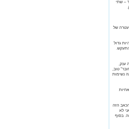
ד – שתי
.
העטרה של
יות גדול
התעקש.
 ענק,
בר" טוב,
ה נשימות
חיות
הכאב הזה
ני לא
. בסוף