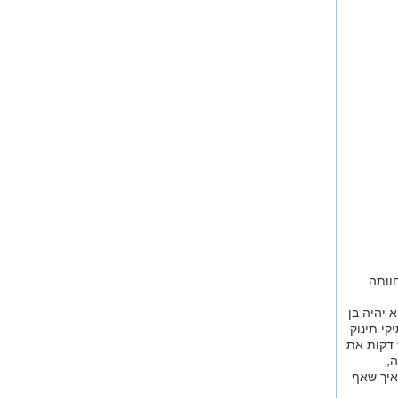
חוותה
א יהיה בן
קי תינוק
ש דקות את
ה,
 איך שאף