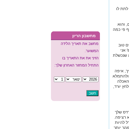
לתת לו
, והוא
ף פי כמה
מחשבון הריון
מחשב את תאריך הלידה
ם טוב
 אני
המשוער.
ה שנכשלת
הזיני את את התאריך בו
התחיל המחזור האחרון שלך:
ך, איפה
 ולהתמלא
ההאכלה
חץ יורד,
רדס שלך
א רציפה.
ל להיות
מהר יותר