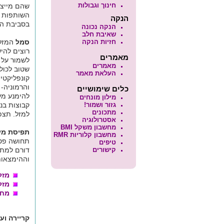
חינוך וגבולות
שהם מייצג
השותפות ה
הנקה
בסביבת המ
הנקה נכונה
שאיבת חלב
חזיות הנקה
סמל
המזל 
רוצים להי
מאמרים
לשמור על ה
מאמרים
שטוב לכול
העלאת מאמר
קונפליקטי
והרמוניה-
כלים שימושיים
להימנע מע
מילון מונחים
גזור ושמור!
קבוצות בנ
מתכונים
למזל. תצפ
אסטרולוגיה
מחשבון משקל BMI
תפיסת מי
מחשבון קלוריות RMR
תחושה פטל
טיפים
קישורים
דורם למתח
וההימצאות
מזל
מזל
מחש
קריירה וע