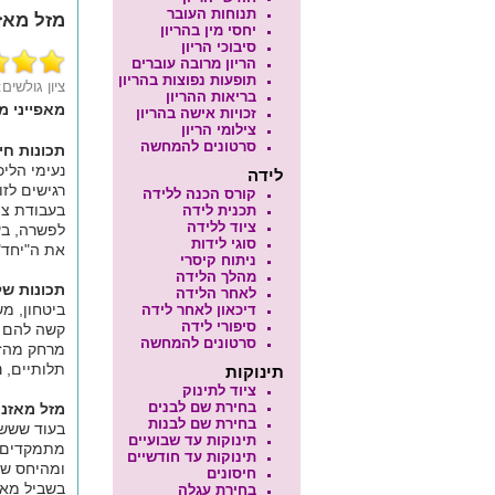
תנוחות העובר
מזל מאז
יחסי מין בהריון
סיבוכי הריון
הריון מרובה עוברים
תופעות נפוצות בהריון
ציון גולשים
בריאות ההריון
מאפייני מ
זכויות אישה בהריון
צילומי הריון
סרטונים להמחשה
תכונות חי
נעימי הליכ
לידה
רגישים לזו
קורס הכנה ללידה
בעבודת צו
תכנית לידה
ציוד ללידה
לפשרה, בע
סוגי לידות
את ה"יחד"
ניתוח קיסרי
מהלך הלידה
תכונות של
לאחר הלידה
ביטחון, מ
דיכאון לאחר לידה
סיפורי לידה
קשה להם ל
סרטונים להמחשה
מרחק מהזו
תלותיים, 
תינוקות
ציוד לתינוק
בחירת שם לבנים
מזל מאזני
בחירת שם לבנות
בעוד שששת
תינוקות עד שבועיים
מתמקדים ע
תינוקות עד חודשיים
ומהיחס של
חיסונים
בשביל מאזנ
בחירת עגלה