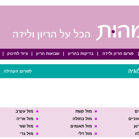
|
פורום הריון ולידה
|
בדיקות בהריון
|
שבועות הריון
|
ציוד לתינוק
|
גיה
לפורום הקהילה
|
ים
מזל קשת
מזל עקרב
זניים
מזל בתולה
מזל אריה
טן
מזל תאומים
מזל שור
ה
מזל דלי
מזל גדי