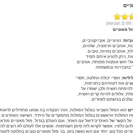
ניים
:
/5 (2 הצבעות)
5
זל מאזניים
וביות
: הגיוניים, אובייקטיביים,
ות, אוהבים הרמוניה, שלווים,
לת, אוהבים נוחיות, טובים
ות, ניתן להגיע איתם תמיד
לי חוש אומנות מפותח, אוהבים
 בחברויות ובמשפחה.
יליות
: חסרי יכולת החלטה, חסרי
שנים את דעותיהם בתכיפות,
היפתח רגשית ולכן ישמרו על
לת, עלולים להיות קרים רגשית,
נצלנים בגישתם לאחרים.
ים
הוא המזל השביעי בגלגל המזלות, וזוהי הנקודה בה אנחנו מתחילים לראות ש
 המזלות הראשונים בגלגל המזלות מתמקדים על היחיד, השישה האחרונים
ל הקשר של האינדיבידואל עם האחר, ועם העולם בגדול. מזל מאזניים מודא
הם כלפיו. אפשר לקרוא לזה סימן השותפות- אנשים אלו לעולם לא רוצים להי
יים הכל טוב יותר אם הוא נעשה בזוג. בני מזל מאזניים טובים בחלוקה לזוגות