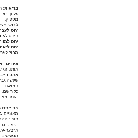
בריאות
: ת
עליון. רצו
מספיק.
לבוש
: צעי
יחס לעבר
היחס לעתי
יחס למוות
יחס לאוטו
מחוץ לארץ
צעדים רא
אותן. הגיש
אתם חייבי
שעשה גבר 
המצגת ידי
כל רושם. 
נאמר מאה
אם אתם מח
מאזניים ע
הוא נוטה 
"מאזניים" 
ארבעה-עשר
תכשיטים, 