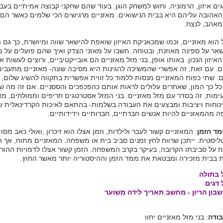
ים איזון, הרמוניה, וחוש למשחק הוגן. בעוד שהם שחקני קבוצה אמיתיים בעב
אהובה עליהם היא בבית הנישואים. מאזניים מרגישים הכי שלמים כאשר הם
אהב, לנצח.
הוא מאזניים, וכמו שמכאניקת האיזון שואפת להישאר שווה ומיושרת, כך גם 
שאר על ספינה מאוזנת, ובטוחה. חשבו על מאזני הצדק ואיך שהם פועלים על 
איזון הנכון. באותו אופן, בני מזל מאזניים הם אובייקטיביים, ורוצים לעשות 
ם. עם זאת, זה אפשרי שהמשיכה להגינות היא מסיבה שונה- מאזניים מתעבים
ם. שתי כפות המאזניים מנסות ללמוד כל זווית אפשרית בתקווה להשיג שלום, ר
 כל כך המון, שאחרים עלולים לראות אותם כהפכפכים והססניים. אם זה מה ש
ימות, זה בסדר עם מזל מאזניים. בני המזל אסטרטגים חריפים וממולחים, מא
ינוחות ויציבות ומבצעים את העבודה בשלמות- בהתאם לאיכות הקרדינאלית
ה מהמאזניים להיות אנשים חברתיים, חברותיים וידידותיים.
מד הזמן
: המאזניים קשור לעבר ולילדות, וזמן אצלו הוא זיכרון ,ואולי כאב מסוי
יסטית. ייתכן שרווח לחץ זמנים סביב בית או משפחה. המאזניים מתוח, אך ה
 על סביבתו הקרובה, בעיקר בקרב המשפחה. הזמן קשור אצלו לדמויות ההורי
 בבית מזכירה ומבטאת את ממד הזמן וההיסטוריה יותר מאשר החוץ.
 בתולה
 דגים
בון הריון - מחשב תאריך לידה משוער
בודה
: בני מזל מאזניים יחוו