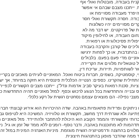
קנית בעבודה, מובטלות ואולי אף
. ייתכנו מצבם שבהם אי אפשר
היפרד מעבודה מסויימת או
דה. חסרה תקשורת ואולי חסר
ים מסויימים יהיו כשלונות
 של פרויקטים. יש דבר מה לא
חום העבודה, או לחילופין מיקוד
ולית פסיכולוגית או רפואית.
ליכים של קורבן והקרבה בעבודה
 בהתנדבות, או כך לפחות ירגישו
אזניים מדי פעם בפעם. בלבולים
 טוטאליות מלווים את הקריירה.
ר לשותפויות, תיירות, עריכת דין,
פי, קוסמטיקה, בשמים, חברות ביטוח ואוכל. המאזניים לעיתים מאכזבים בקריי
חילית שהקרינו. כספים: הנטייה הכלכלית פיננסית היא חזקה במיוחד, אך ישנ
יות, סכנת רמאות בעיקר סביב אדמות ונדל"ן. ייתכנו מצבים הקשורים לכפיית
ס ובנייה והתחדשות בכל הנוגע לרכוש וכסף. למזל מאזניים תהיה התחדשות כ
מצבי נפילה- הם מוצאים עצמם נסחטים רגשית על רקע כלכלי.
יו ניתוקים ופרידות פתאומיות באהבה. שדה ההיכרויות הוא אירוע קבוצתי חברת
תיעה ולא שגרתית דרך מחשב, תקשורת או טלוויזיה. המשיכה היא לטיפוס גבו
ברותי ותקשורתי והממד הקובע הוא היכולת להתחבר ולהתיידד. מזל מאזניים ח
דהמות לא מתוכננות באהבה, ודבר נוסף- רומנים ללא ממד של זמן או גיל. ני
מלווים בהחצנה ודרמטיזציה רגשית מוגזמת. מיניות:האנרגיה המינית במזל זה
תר ממה שהדבר מופגן בהתנהגות חיצונית.