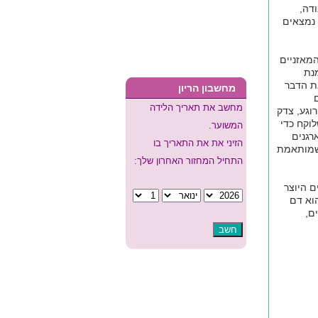
ודה,
 נמצאים
המאזניים
מנת
את הדבר
מחשבון הריון
מחשב את תאריך הלידה
וגע, צדק
לוקח כדי
המשוער.
רגנים
הזיני את את התאריך בו
 שמותאמת
התחיל המחזור האחרון שלך:
ם היוצר
וא דם
ם,