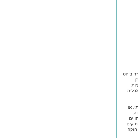
רה ביחס
ן
יות
לכלית
י, או
ה,
ווים
תוקים
 חזקה