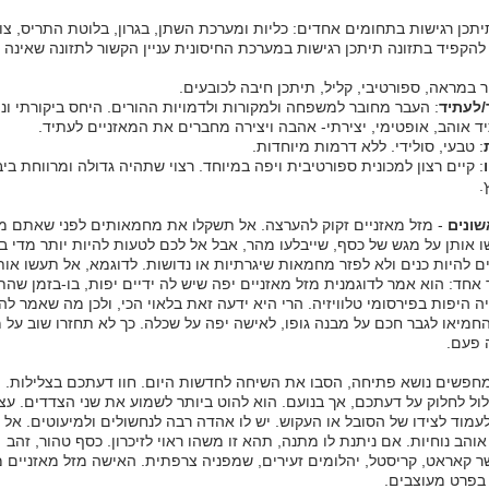
יתכן רגישות בתחומים אחדים: כליות ומערכת השתן, בגרון, בלוטת התריס, צוו
י להקפיד בתזונה תיתכן רגישות במערכת החיסונית עניין הקשור לתזונה שאינה
ר במראה, ספורטיבי, קליל, תיתכן חיבה לכובעים.
/לעתיד
: העבר מחובר למשפחה ולמקורות ולדמויות ההורים. היחס ביקורתי ונ
ד אוהב, אופטימי, יצירתי- אהבה ויצירה מחברים את המאזניים לעתיד.
: טבעי, סולידי. ללא דרמות מיוחדות.
: קיים רצון למכונית ספורטיבית ויפה במיוחד. רצוי שתהיה גדולה ומרווחת ביב
.
שונים
- מזל מאזניים זקוק להערצה. אל תשקלו את מחמאותים לפני שאתם 
ו אותן על מגש של כסף, שייבלעו מהר, אבל אל לכם לטעות להיות יותר מדי בר
ם להיות כנים ולא לפזר מחמאות שיגרתיות או נדושות. לדוגמא, אל תעשו אות
אחד: הוא אמר לדוגמנית מזל מאזניים יפה שיש לה ידיים יפות, בו-בזמן שה
ה היפות בפירסומי טלוויזיה. הרי היא ידעה זאת בלאוי הכי, ולכן מה שאמר ל
החמיאו לגבר חכם על מבנה גופו, לאישה יפה על שכלה. כך לא תחזרו שוב על
 פעם.
פשים נושא פתיחה, הסבו את השיחה לחדשות היום. חוו דעתכם בצלילות. 
לול לחלוק על דעתכם, אך בנועם. הוא להוט ביותר לשמוע את שני הצדדים. ע
לעמוד לצידו של הסובל או העקוש. יש לו אהדה רבה לנחשולים ולמיעוטים. אל 
אוהב נוחיות. אם ניתנת לו מתנה, תהא זו משהו ראוי לזיכרון. כסף טהור, זהב
 קאראט, קריסטל, יהלומים זעירים, שמפניה צרפתית. האישה מזל מאזניים 
בפרט מעוצבים.