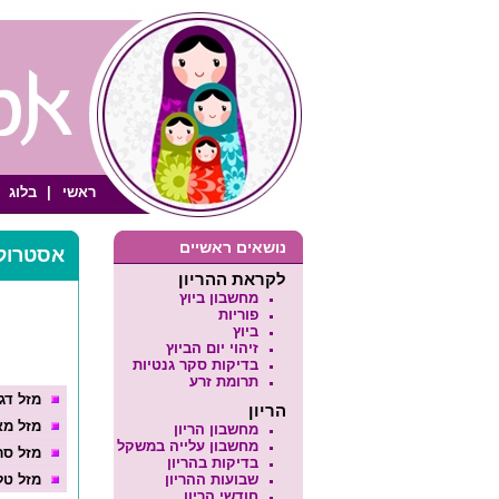
ראשי
|
בלוג
נושאים ראשיים
אסטרולו
לקראת ההריון
מחשבון ביוץ
פוריות
ביוץ
זיהוי יום הביוץ
בדיקות סקר גנטיות
תרומת זרע
מזל דג
הריון
מזל מא
מחשבון הריון
מחשבון עלייה במשקל
מזל סר
בדיקות בהריון
שבועות ההריון
מזל טל
חודשי הריון