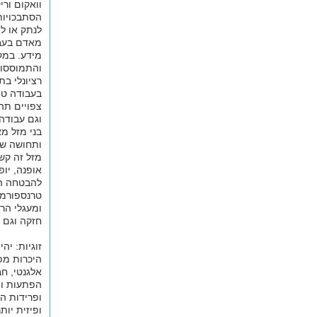
וואקום ורי
הסתבכויות
לנתק או ל
מאדם בעבו
מידע. במקר
והתמוססות
רציונלי בת
בעבודה טיפ
צפויים תה
וגם עבודה
בני מזל מ
ותחושה של
מזל זה קשו
אופנה, יו
להבטחה הת
טרנספורמצ
ומעגלי הר
חזקה וגם 
זוגיות: יה
היכרות מפ
אלגנטי, ח
הפתעות ות
ופרידות ה
ופיזית יו