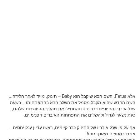
אלא Fetus. השם הבא שיקבל הוא Baby – תינוק, מייד לאחר הלידה...
השם החדש שהוא מקבל מסמל את השלב הבא בהתפתחותו – בשעה
שכל איבריו החיוניים כבר נבטו והתחילו את תהליך ההיווצרות שלהם,
כעת נשאר לגדול ולהשלים את התפתחות האיברים הפנימיים.
אף על פי שכל איבריו של התינוק כבר קיימים, ראשו עדיין ענק יחסית –
אורכו כמחצית מאורך גופו!
אצבעותיו ואפילו ציפרניו כבר מתפתחים, והקרום שחיבר בין האצבעות