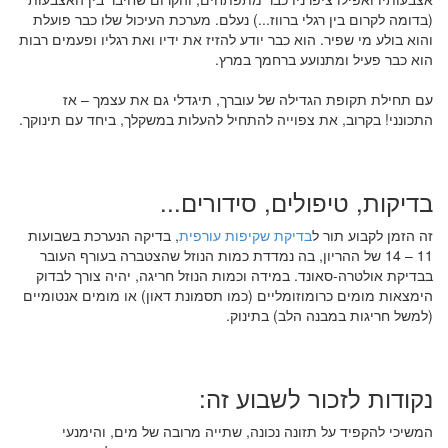
(בדומה לקרום בין רגלי ברווז...) נעלם. מערכת העיכול שלו כבר פועלת
והוא בולע מי שפיר. הוא כבר יודע להזיז את ידיו ואת רגליו ופעמים רבות
הוא כבר פעיל ומתנועע ברחמך במרץ.
עם תחילת תקופת הגדילה של עוברך, תיגדלי גם את עצמך – אז
התכונני! בקרוב, את צפוייה להתחיל להעלות במשקלך, ביחד עם תינוקך.
בדיקות, טיפולים, סידורים...
זה הזמן לקבוע תור ל
בדיקת שקיפות עורפית
, בדיקה הנערכת בשבועות
11 – 14 של ההריון, בה נמדדת כמות הנוזל שהצטברה בעורף העובר
בבדיקת אולטרה-סאונד. במידה וכמות הנוזל חריגה, יהיה צורך לבדוק
הימצאות מומים כרומוזומליים (כמו תסמונת דאון) או מומים אנטומיים
(למשל חריגות במבנה הלב) בתינוק.
נקודות לזכור לשבוע זה:
המשיכי להקפיד על תזונה נכונה, שתייה מרובה של מים, והימנעי