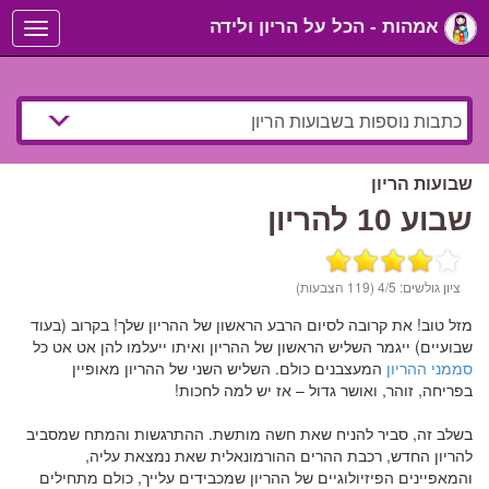
אמהות - הכל על הריון ולידה
Toggle
navigation
שבועות הריון
שבוע 10 להריון
ציון גולשים:
/5 (119 הצבעות)
4
מזל טוב! את קרובה לסיום הרבע הראשון של ההריון שלך! בקרוב (בעוד
שבועיים) ייגמר השליש הראשון של ההריון ואיתו ייעלמו להן אט אט כל
סממני ההריון
המעצבנים כולם. השליש השני של ההריון מאופיין
בפריחה, זוהר, ואושר גדול – אז יש למה לחכות!
בשלב זה, סביר להניח שאת חשה מותשת. ההתרגשות והמתח שמסביב
להריון החדש, רכבת ההרים ההורמונאלית שאת נמצאת עליה,
והמאפיינים הפיזיולוגיים של ההריון שמכבידים עלייך, כולם מתחילים