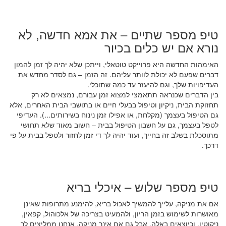
טיפ מספר שתיים – את אמא חדשה, לא
נורא אם יש כלים בכיור
האימהות החדשה היא פרוייקט טוטאלי, וייתכן שלא יהיה לך זמן להמון
דברים שפעם לא יכולת לוותר עליהם. זה הזמן – גם לסדר מחדש את
העדיפויות שלך, וגם להיעזר עד כמה שתוכלי.
בין הדברים שכנראה תתאמצי למצוא זמן עבורם, נמצאים לא רק
תחזוקת הבית, ניקיון וטיפול בבעלי חיים או בתושבי הבית האחרים, אלא
גם הטיפול בעצמך (מקלחת, או אפילו זמן נינוח בשירותים...). העדיפי
לטפל בעצמך, גם על חשבון הטיפול בבית – חשוב מאוד שלא תחושי
מתוסכלת בשלב זה בחייך, ועוד יהיה לך די זמן לחזור ולטפל בבית על פי
דרכך.
טיפ מספר שלוש – איכלי בריא
אם את מניקה, עלייך להמשיך לאכול בריא, להימנע מתרופות שאינן
מאושרות לשימוש בזמן הריון, ולהמעיט בצריכה של אלכוהול, קפאין,
ניקוטין, וכיוצאים באלה. אבל גם אם אינך מניקה, אנחנו ממליצים לך