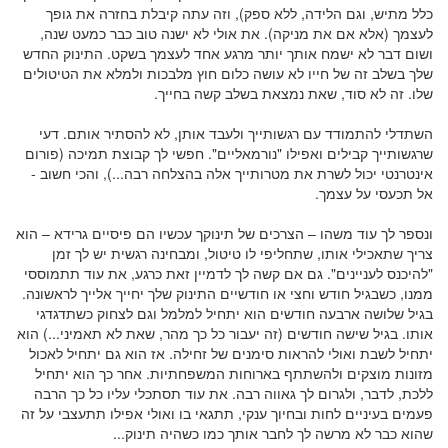
כלל מתיש, וגם הלידה, ללא ספק), וזה עתה קיבלת בחזרה את גופך
לעצמך (אלא אם את מניקה). את אולי לא ישנה טוב כבר כמעט שנה,
ושום דבר לא ישמח אותך יותר מרגע אחד לעצמך בשקט. התינוק החדש
שלך בשלב זה של חייו לא עושה כלום חוץ מלבכות ולמלא את הטיטולים
שלו. זה לא סוד, שאת נמצאת בשלב קשה בחייך.
השתדלי להתמודד עם רגשותייך ולעבד אותן, לא להסתיר אותם. דעי
שרגשותייך קבילים ואפילו "נורמאליים". חפשי לך קבוצת תמיכה (פורום
אינטרנטי יכול לשרת את מטרותייך אלה בהצלחה רבה...), והכי חשוב -
אל תכעסי על עצמך.
ונספר לך עוד משהו – הצרכים של תינוקך עכשיו הם פיסיים גרידא – הוא
צריך שתאכילי אותו, שתחליפי לו טיטול, ומבחינה רגשית יש לך זמן
"להיכנס לעניינים". גם אם קשה לך לדמיין זאת כרגע, את עוד תתמוססי
ממנו, כשבגיל חודש וחצי או חודשיים התינוק שלך יחייך אלייך לראשונה.
בגיל שלושה ארבעה חודשים הוא יתחיל למלמל וגם לצחוק כשתדגדגי
אותו. בגיל שישה חודשים (זה יעבור כל כך מהר, שאת לא תאמיני...) הוא
יתחיל לשבת ואולי להראות סימנים של זחילה. אז הוא גם יתחיל לאכול
מזונות מוצקים ולהשתתף בארוחות המשפחתיות. אחר כך הוא יתחיל
ללכת, לדבר, ולגרום לך גאווה רבה. את עוד תסתכלי עליו כל כך הרבה
פעמים בעיניים לחות ובחיוך ענקי, תתגאי בו ואולי אפילו תתעצבי על זה
שהוא כבר לא מרשה לך לחבר אותך כמו כשהיה תינוק...