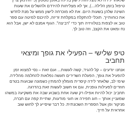
טיפול בזמן הלילה...), אך לא מצליחות להירדם ולהשלים את שעות
השינה שלהן בשעות היום. את לא מוכרחה לישון ממש על מנת לחדש
את כוחותייך. תוכלי להתקלח במקלחת זריזה, להיכנס למיטה עם ספר
טוב או לצפות בטלוויזיה תוך כדי "רביצה". הגוף אמנם לא ישן, אבל הוא
נח ומאט את הקצב, וזה טוב לך.
טיפ שלישי – הפעילי את גופך ומיצאי
תחביב
אנחנו יודעים – קל להגיד, קשה לעשות... ועם זאת – נסי למצוא זמן
להפעיל את גופך, הפעלת השרירים תעשה נפלאות להחלמה מהלידה.
שימי לב, שלאחר לידה קיסרית מומלץ להמתין כשמונה שבועות בטרם
חוזרים לפעילות גופנית, וגם אז חשוב לעשות זאת בהדרגה.
תחביב יכול להיות אפילו רק שעה אחת בשבוע שבה את משקיעה במשהו
שמעניין אותך – חוג תפירה או חוגי מודעות, שתיית קפה עם חברה,
מניקור ופן אצל הספרית השכונתית. כל דבר שיסייע לך לחוש שוב
אחראית על חייך.