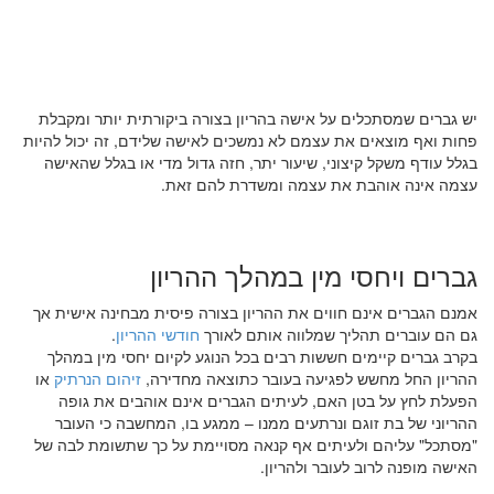
יש גברים שמסתכלים על אישה בהריון בצורה ביקורתית יותר ומקבלת
פחות ואף מוצאים את עצמם לא נמשכים לאישה שלידם, זה יכול להיות
בגלל עודף משקל קיצוני, שיעור יתר, חזה גדול מדי או בגלל שהאישה
עצמה אינה אוהבת את עצמה ומשדרת להם זאת.
גברים ויחסי מין במהלך ההריון
אמנם הגברים אינם חווים את ההריון בצורה פיסית מבחינה אישית אך
גם הם עוברים תהליך שמלווה אותם לאורך
חודשי ההריון
.
בקרב גברים קיימים חששות רבים בכל הנוגע לקיום יחסי מין במהלך
ההריון החל מחשש לפגיעה בעובר כתוצאה מחדירה,
זיהום הנרתיק
או
הפעלת לחץ על בטן האם, לעיתים הגברים אינם אוהבים את גופה
ההריוני של בת זוגם ונרתעים ממנו – ממגע בו, המחשבה כי העובר
"מסתכל" עליהם ולעיתים אף קנאה מסויימת על כך שתשומת לבה של
האישה מופנה לרוב לעובר ולהריון.