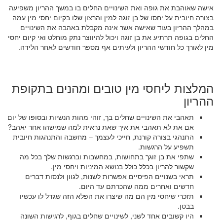
אישה שאוהבת את גופה ואת השינויים החלים בו במשך ההריון משפיעה
בצורה חיובית על יחסו של בן זוגה למין והרצון שלו בקיום יחסי מין עמה
במהלך ההריון בעוד שאישה אשר אינה מקבלת באהבה את השינויים
החלים בגופה תרתיע את בן זוגה ויכול להיווצר נתק מוחלט ואי קיום יחסי
מין לאורך כל חודשי ההריון ולעיתים אף מספר חודשים לאחר הלידה.
המלצות ליחסי מין טובים ומהנים בתקופת
ההריון
תאהבי את השינויים שחלים בך, זוהי מהות הנשיות ובסופו של יום
אם את לא תאהבי את איך שאת נראית למה שמישהו אחר יאהב?
התנהגי בצורה קורנת, חייכי לעצמך – מחשבה והתנהגות חיובית
תשפיע על הרגשות.
שתפי את בן זוגך בתחושות, במחשבות וברגשות שלך בכל מה
שקשור להריון בכלל כולל בנושא המיניות ויחסי מין.
תראי בשנויים הפיסיים אפשרות לשנות, לגוון ולנסות דברים
חדשים ואחרים ממה שהכרתם עד היום.
תזכרי שיחסי מין הם מה שיצרו את הפלא הזה שגדל לו עכשיו
בבטן.
היו קשובים אחד לשני, לשינויים שחלים בגוף, לרגישות השונה