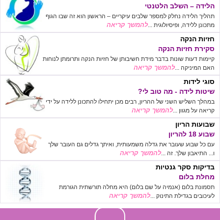
הלידה – השלב הלטנטי
תהליך הלידה נחלק למספר שלבים עיקריים – הראשון הוא זה שבו הגוף
להמשך קריאה
מתכונן ללידה, ופיסיולוגית ...
חזיות הנקה
סקירת חזיות הנקה
קיימות דעות שונות בדבר מידת חשיבותן של חזיות הנקה ותרומתן לנוחות
להמשך קריאה
האם המיניקה ...
סוגי לידות
שיטות לידה - מה טוב לי?
במהלך השליש השני של ההריון, רבים מכן יתחילו להתכונן ללידה על ידי
להמשך קריאה
קריאה על מגוון ...
שבועות הריון
שבוע 18 להריון
עם כל שבוע שעובר את גדלה משמעותית, ואיתך גדלים גם העובר שלך
להמשך קריאה
ו... התיאבון שלך. זה ...
בדיקות סקר גנטיות
מחלת בלום
תסמונת בלום (אנמיה על שם בלום) היא מחלה תורשתית הגורמת
להמשך קריאה
לעיכובים בגדילת התינוק ...