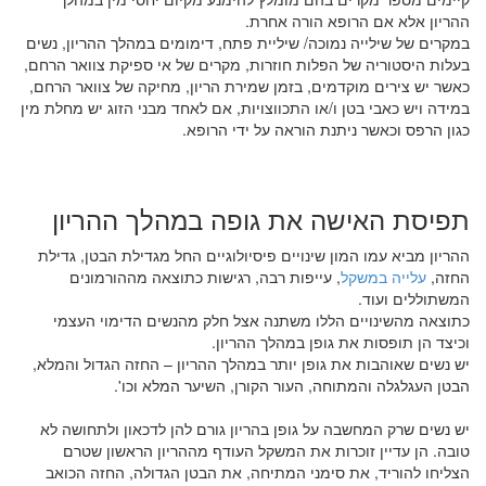
ההריון אלא אם הרופא הורה אחרת.
במקרים של שילייה נמוכה/ שיליית פתח, דימומים במהלך ההריון, נשים
בעלות היסטוריה של הפלות חוזרות, מקרים של אי ספיקת צוואר הרחם,
כאשר יש צירים מוקדמים, בזמן שמירת הריון, מחיקה של צוואר הרחם,
במידה ויש כאבי בטן ו/או התכווצויות, אם לאחד מבני הזוג יש מחלת מין
כגון הרפס וכאשר ניתנת הוראה על ידי הרופא.
תפיסת האישה את גופה במהלך ההריון
ההריון מביא עמו המון שינויים פיסיולוגיים החל מגדילת הבטן, גדילת
החזה,
עלייה במשקל
, עייפות רבה, רגישות כתוצאה מההורמונים
המשתוללים ועוד.
כתוצאה מהשינויים הללו משתנה אצל חלק מהנשים הדימוי העצמי
וכיצד הן תופסות את גופן במהלך ההריון.
יש נשים שאוהבות את גופן יותר במהלך ההריון – החזה הגדול והמלא,
הבטן העגלגלה והמתוחה, העור הקורן, השיער המלא וכו'.
יש נשים שרק המחשבה על גופן בהריון גורם להן לדכאון ולתחושה לא
טובה. הן עדיין זוכרות את המשקל העודף מההריון הראשון שטרם
הצליחו להוריד, את סימני המתיחה, את הבטן הגדולה, החזה הכואב