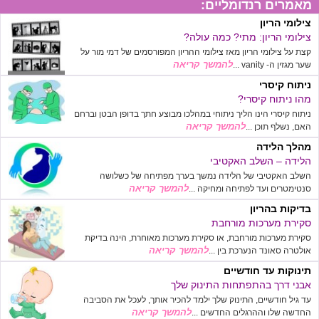
מאמרים רנדומליים:
צילומי הריון
צילומי הריון: מתי? כמה עולה?
קצת על צילומי הריון מאז צילומי ההריון המפורסמים של דמי מור על
להמשך קריאה
שער מגזין ה- vanity ...
ניתוח קיסרי
מהו ניתוח קיסרי?
ניתוח קיסרי הינו הליך ניתוחי במהלכו מבוצע חתך בדופן הבטן וברחם
להמשך קריאה
האם, נשלף תוכן ...
מהלך הלידה
הלידה – השלב האקטיבי
השלב האקטיבי של הלידה נמשך בערך מפתיחה של כשלושה
להמשך קריאה
סנטימטרים ועד לפתיחה ומחיקה ...
בדיקות בהריון
סקירת מערכות מורחבת
סקירת מערכות מורחבת, או סקירת מערכות מאוחרת, הינה בדיקת
להמשך קריאה
אולטרה סאונד הנערכת בין ...
תינוקות עד חודשיים
אבני דרך בהתפתחות התינוק שלך
עד גיל חודשיים, התינוק שלך ילמד להכיר אותך, לעכל את הסביבה
להמשך קריאה
החדשה שלו וההרגלים החדשים ...