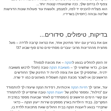
צפוף לו ברחם שלך, ככה שתנועותיו קטנות יותר...
הוא מצליח להכניס יד לפה, למצמץ, ולעשות עוד פעולות שונות הדורשות
שליטה גבוהה (יחסית) בשריריו.
בדיקות, טיפולים, סידורים...
אם את בהריון עם יותר מתינוק אחד, את כנראה קרובה ללידה – מעל
מחצית מההריונות מרובי עוברים מסתיימים טרם סוף שבוע 37!
זה הזמן להחליט בנוגע ל
הנקה
– את מכוונת לנסות?
אם כן, כדאי שתשיגי לך –
משאבת הנקה
טובה (תוכלי לרכוש משאבה
ידנית , שתספיק לך אם את צופה להיות יד התינוק שלך החודשים
הראשונים) או לשכור מכונת הנקה חשמלית מארגונים כמו יד שרה.
עוד, ארגני לך
חזיות הנקה
איכותיות, רפידות הנקה שיעזרו לך להתמודד
עם "נזילות", ומספר טלפון של
יועצת הנקה
טובה שתסייע לך להתמודד
עם קשיי הימים הראשונים (המסתדרים לאחר שבועות מספר במרבית
המקרים). בבתי היולדות בארץ מספקים שירות ייעוץ הנקה – כדאי
שתבררי בנוגע ליועצות הנקה בבית החולים שאת מתכוונת ללדת בו,