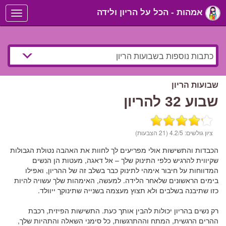
אמהות - הכל על הריון ולידה
Toggle
navigation
שבועות הריון
שבוע 32 להריון
ציון גולשים:
/5 (21 הצבעות)
4.2
הכבדות והתשישות אולי מפריעים לך לחוות את האהבה נטולת הגבולות
שקיווית להרגיש כלפי התינוק שלך – אל דאגה, מעטות הן הנשים
המדווחות על חיבור אימהי לתינוק כבר בשלב זה של ההריון, ואפילו
בימים הראשונים שלאחר הלידה. למעשה, האימהות שלך עשויה להיות
כזו שתיבנה בשלבים ולא תצוץ מעצמה בשנייה שתינוקך ייוולד.
רק נשים בהריון יכולות להבין אותך כעת. התשישות הפיזית, רכבת
ההרים הרגשית, המתח וההתרגשות, כל סימני השאלה והתהיות שלך,