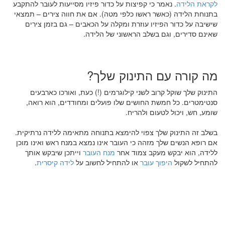
לקראת הלידה
. נאמר כי קפיצות על כדור פיזיו מסייעות לעובר להתקבע
בתנוחת הלידה (כאשר ראשו כלפי מטה). אם את חווה צירים – תמצאי
שישיבה על כדור הפיזיו עוזרת ומקלה על הכאבים – גם בזמן צירים
שאינם סדירים, וגם בשלב הראשוני של הלידה.
מה קורה עם התינוק שלך?
התינוק שלך שוקל קרוב לשני קילוגרמים (!) כעת, ואורכו כארבעים
סנטימטרים. כל חמשת החושים שלו פועלים ומחודדים, הוא רואה,
שומע, חש, ויכול לטעום ולהריח.
בשלב זה התינוק שלך צפוי להימצא בתנוחה מתאימה ללידה נרתיקית.
אם רופא הנשים שלך מזהה כי העובר אינו נמצא במנח ראש ואינו מוכן
ללידה, הוא יבקש מעקב צמוד אחר
מנח העובר
וייתכן שיבקש אותך
להתחיל לשקול
היפוך עובר
או להתחיל לחשוב על
לידה קיסרית
.