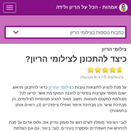
אמהות - הכל על הריון ולידה
Toggle
navigation
צילומי הריון
כיצד להתכונן לצילומי הריון?
ציון גולשים:
/5 (6 הצבעות)
4.7
על מנת להגיע לתוצאות טובות
בצילומי ההריון
כדאי להתכונן מראש.
ישנם מספר עקרונות בסיסיים להכנה המוקדמת אשר יסייעו לכל
מצולמת למקסם תוצאות. חשוב מאוד להגיע מטופחת לצילומים, הן
מבחינת שיער והן מבחינת איפור ואפילו ציפורניים (כן, רואים אותן
בתמונות).
לגבי האיפור מומלץ לשים דגש על סומק ומייק אפ, גלוס אדום על מנת
להדגיש את השפתיים ומסקרה בעיניים. לגבי ביגוד, גם אם הצלמת