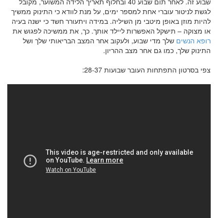
שבוע זה. לאחר תום שבוע 40 ובחלוף תאריך הלידה המשוער, מקובל
לגשת לניטור עוברי אחת למספר ימים, על מנת לוודא כי התינוק ממשיך
להיות מוזן באופן מיטבי מן השיליה. במידה ויתעורר חשד כי ישנה בעיה
או מצוקה – תישקל האפשרות ליילד אותך. כך, את ממשיכה לפגוש את
רופא הנשים
שלך מדי שבוע, ולעקוב אחר המצב הבריאותי שלך ושל
התינוק שלך, כמו גם אחר מצב ההריון.
צפי בסרטון התפתחות העובר שבועות 28-37: