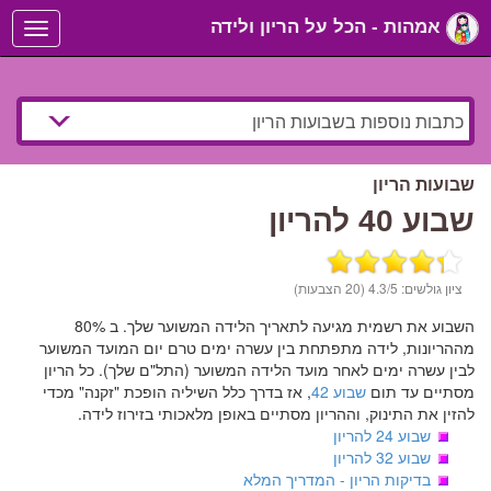
אמהות - הכל על הריון ולידה
Toggle
navigation
שבועות הריון
שבוע 40 להריון
ציון גולשים:
/5 (20 הצבעות)
4.3
השבוע את רשמית מגיעה לתאריך הלידה המשוער שלך. ב 80%
מההריונות, לידה מתפתחת בין עשרה ימים טרם יום המועד המשוער
לבין עשרה ימים לאחר מועד הלידה המשוער (התל"ם שלך). כל הריון
מסתיים עד תום
שבוע 42
, אז בדרך כלל השיליה הופכת "זקנה" מכדי
להזין את התינוק, וההריון מסתיים באופן מלאכותי בזירוז לידה.
שבוע 24 להריון
שבוע 32 להריון
בדיקות הריון - המדריך המלא