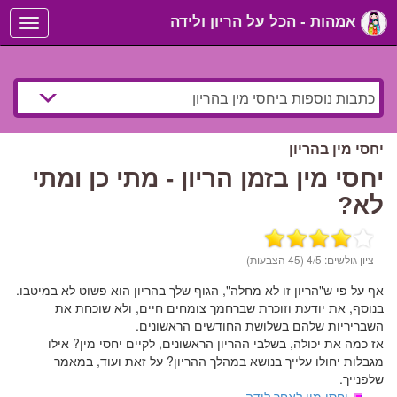
אמהות - הכל על הריון ולידה
Toggle
navigation
יחסי מין בהריון
יחסי מין בזמן הריון - מתי כן ומתי
לא?
ציון גולשים:
/5 (45 הצבעות)
4
אף על פי ש"הריון זו לא מחלה", הגוף שלך בהריון הוא פשוט לא במיטבו.
בנוסף, את יודעת וזוכרת שברחמך צומחים חיים, ולא שוכחת את
השבריריות שלהם בשלושת החודשים הראשונים.
אז כמה את יכולה, בשלבי ההריון הראשונים, לקיים יחסי מין? אילו
מגבלות יחולו עלייך בנושא במהלך ההריון? על זאת ועוד, במאמר
שלפנייך.
יחסי מין לאחר לידה