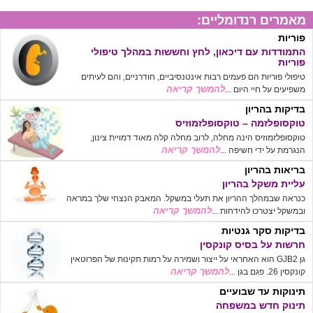
מאמרים רנדומליים:
פוריות
התמודדות עם דיכאון, לחץ וחששות במהלך טיפולי
פוריות
טיפולי פוריות הם פעמים רבות אינטנסיביים, חודרניים, והם לעיתים
להמשך קריאה
משפיעים על חיי היום ...
בדיקות בהריון
טוקסופלזמה – טוקסופלזמוזיס
טוקסופלזמוזיס הינה מחלה, לרוב מחלה קלה מאוד דמויית צינון,
להמשך קריאה
הנגרמת על ידי חשיפה ...
בריאות בהריון
עליית משקל בהריון
כנראה שבמהלך ההריון את תעלי במשקל. המאבק הנצחי שלך במראה
להמשך קריאה
ובמשקל יצטרכו להידחות ...
בדיקות סקר גנטיות
חרשות על בסיס קונקסין
גן GJB2 הוא האחראי על ייצור ושמירה על רמות תקינות של הפרוטאין
להמשך קריאה
קונקסין 26. פגם בגן ...
תינוקות עד שבועיים
תינוק חדש במשפחה