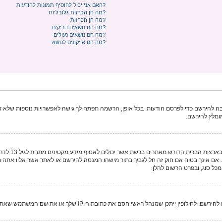
האם אני יכול להוסיף תמונות להודעות?
מה הן הכרזות גלובליות?
מה הן הכרזות?
מה הם נושאים דביקים?
מה הם נושאים נעולים?
מה הם אייקונים לנושא?
להירשם כדי לפרסם הודעות. בכל אופן, הרשמה תפתח לך גישה לאפשרויות נוספות שלא זמי
ומלץ להירשם.
COPPA, או הח
חוקי, המאפשר את איסוף פרטי הזיהוי האישיים מקטין מתחת לגיל 14 13. אם אינך בטוח אם חוק זה חל לגביך בתור מישהו המנסה להי
ת כתובת ה-IP שלך או את שם המשתמש שאתה מנסה לרשום. צור קשר עם מנהל ראשי לסיוע.