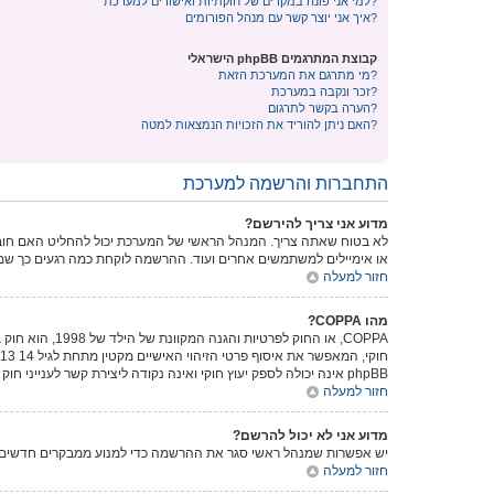
למי אני פונה במקרים של חוקתיות ואישורים למערכת?
איך אני יוצר קשר עם מנהל הפורומים?
קבוצת המתרגמים phpBB הישראלי
מי מתרגם את המערכת הזאת?
זכר ונקבה במערכת?
הערה בקשר לתרגום?
האם ניתן להוריד את הזכויות הנמצאות למטה?
התחברות והרשמה למערכת
מדוע אני צריך להירשם?
לא בטוח שאתה צריך. המנהל הראשי של המערכת יכול להחליט האם חובה 
או אימיילים למשתמשים אחרים ועוד. ההרשמה לוקחת כמה רגעים כך שמ
חזור למעלה
מהו COPPA?
phpBB אינה יכולה לספק יעוץ חוקי ואינה נקודה ליצירת קשר לענייני חוק מכל סוג, ובפרט הרשום להלן.
חזור למעלה
מדוע אני לא יכול להרשם?
יש אפשרות שמנהל ראשי סגר את ההרשמה כדי למנוע ממבקרים חדשים להירשם. לחילופין ייתכן שמנהל ראשי חסם א
חזור למעלה