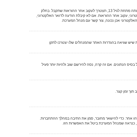
ראשית, בדוק את שם המשתמש והססמה שהזנת. אם הם נכונים, אז כנראה ואת מהדברים הבאים קרה. אם מערכת ה־COPPA פועלת במערכת ובהרשמה סימנת שאתה מתחת לגיל 13, תצטרך לעקוב אחר ההוראות שתקבל. בחלק
וני, עקוב אחר ההוראות. אם לא קיבלת הודעה לדואר האלקטרוני,
אלקטרוני אכן נכונה, צור קשר עם מנהל המערכת.
ות שיש שגיאה בהגדרות האתר שהמנהלים שלו יצטרכו לתקן
סיס הנתונים. אם זה קרה, נסה להירשם שוב ולהיות יותר פעיל
תוך זמן קצר.
הו אחר. כדי להישאר מחובר, סמן את התיבה במהלך ההתחברות.
, כנראה שמנהל המערכת ביטל את האפשרות הזו.