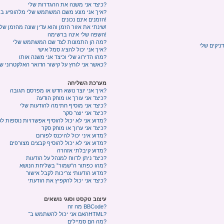
כיצד אני משנה את ההגדרות שלי?
איך אני מונע משם המשתמש שלי מלהופיע ברשימת המשתמשים המחוברים?
הזמנים אינם נכונים!
שינתי את אזור הזמן והוא עדין שונה מהזמן שלי!
השפה שלי אינה ברשימה!
מה הן התמונות לצד שם המשתמש שלי?
איך אני יכול להציג סמל אישי?
מהו הדירוג שלי וכיצד אני משנה אותו?
כאשר אני לוחץ על קישור הדואר האלקטרוני של משתמש הוא מבקש ממני להתחבר?
מערכת השליחה
איך אני יוצר נושא חדש או מפרסם תגובה?
כיצד אני עורך או מוחק הודעה?
כיצד אני מוסיף חתימה להודעות שלי?
כיצד אני יוצר סקר?
מדוע אני לא יכול להוסיף אפשרויות נוספות לסקר?
כיצד אני ערוך או מוחק סקר?
מדוע איני יכול להיכנס לפורום?
מדוע אני לא יכול להוסיף קבצים מצורפים?
מדוע קיבלתי אזהרה?
כיצד ניתן לדווח למנהל על הודעות?
מהו כפתור ה“שמור” בשליחת הנושא?
מדוע הודעותי צריכות לקבל אישור?
כיצד אני יכול להקפיץ את הודעתי?
עיצוב טקסט וסוגי נושאים
מה זה BBCode?
האם אני יכול להשתמש ב־HTML?
מה הם סמיילים?