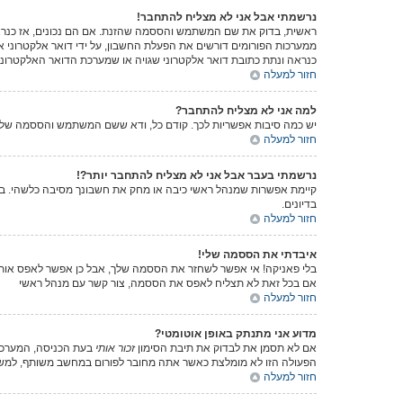
נרשמתי אבל אני לא מצליח להתחבר!
ממערכות הפורומים דורשים את הפעלת החשבון, על ידי דואר אלקטרוני 
כנראה ונתת כתובת דואר אלקטרוני שגויה או שמערכת הדואר האלקטרוני
חזור למעלה
למה אני לא מצליח להתחבר?
יש כמה סיבות אפשריות לכך. קודם כל, ודא ששם המשתמש והססמה שלך נכ
חזור למעלה
נרשמתי בעבר אבל אני לא מצליח להתחבר יותר?!
קיימת אפשרות שמנהל ראשי כיבה או מחק את חשבונך מסיבה כלשהי. בנוס
בדיונים.
חזור למעלה
איבדתי את הססמה שלי!
בלי פאניקה! אי אפשר לשחזר את הססמה שלך, אבל כן אפשר לאפס אות
אם בכל זאת לא תצליח לאפס את הססמה, צור קשר עם מנהל ראשי
חזור למעלה
מדוע אני מתנתק באופן אוטומטי?
אם לא תסמן את לבדוק את תיבת הסימון
זכור אותי
בעת הכניסה, המערכת 
הפעולה הזו לא מומלצת כאשר אתה מחובר לפורום במחשב משותף, למשל
חזור למעלה