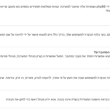
"מחק את כל עוגיות המערכת" מוחק את כל העוגיות (cookies) שנוצרו על ידי phpBB ושומרות עליך מחובר למערכת. עוגיות ממ
ור.
, בקר בלוח הבקרה למשתמש שלך; בדרך כלל ניתן למצוא קישור על ידי לחיצה על שם המש
המחוברים?
מצא אפשרות
הסתר את מצבי כמחובר
. הפעל אפשרות זו
כן
ורק מנהלי המערכת, מנהלי פורומ
 הבקרה למשתמש ושנה את הזמן על פי אזורך, לדוגמה לונדון, פאריס, ניו יורק, וכדומה. שים
 אז כנראה והשעה המוגדרת בשרת אינה נכונה. אנא יידע מנהל ראשי כדי לתקן את הבעיה