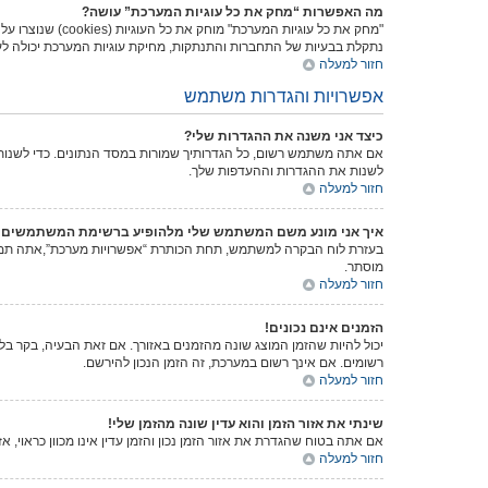
מה האפשרות “מחק את כל עוגיות המערכת” עושה?
נתקלת בבעיות של התחברות והתנתקות, מחיקת עוגיות המערכת יכולה לעז
חזור למעלה
אפשרויות והגדרות משתמש
כיצד אני משנה את ההגדרות שלי?
אם אתה משתמש רשום, כל הגדרותיך שמורות במסד הנתונים. כדי לשנותם
לשנות את ההגדרות וההעדפות שלך.
חזור למעלה
איך אני מונע משם המשתמש שלי מלהופיע ברשימת המשתמשים 
בעזרת לוח הבקרה למשתמש, תחת הכותרת “אפשרויות מערכת”,אתה ת
מוסתר.
חזור למעלה
הזמנים אינם נכונים!
יכול להיות שהזמן המוצג שונה מהזמנים באזורך. אם זאת הבעיה, בקר בלוח
רשומים. אם אינך רשום במערכת, זה הזמן הנכון להירשם.
חזור למעלה
שינתי את אזור הזמן והוא עדין שונה מהזמן שלי!
אם אתה בטוח שהגדרת את אזור הזמן נכון והזמן עדין אינו מכוון כראוי,
חזור למעלה