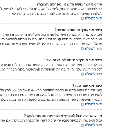
איך אני יוצר נושא חדש או מפרסם תגובה?
כדי לפרסם נושא חדש בפורום, לחץ על "נושא חדש". כדי להגיב לנושא, 
לשלוח נושאים חדשים, אתה יכול לצרף קבצים להודעות, וכן הלאה
חזור למעלה
כיצד אני עורך או מוחק הודעה?
אם אינך מנהל או מנהל ראשי של המערכת, תוכל לערוך או למחוק את הה
הגיב להודעה, תמצא תוספת קטנה של טקסט המוצג מתחת להודעה כאשר 
מנהל ראשי ערך את ההודעה, אך הם יכולים להשאיר הערה אשר מסבירה מ
חזור למעלה
כיצד אני מוסיף חתימה להודעות שלי?
כדי להוסיף חתימה להודעה אתה חייב קודם ליצור אחת דרך לוח הבקרה
לכל ההודעות שלך על־ידי בחירת האפשרות המתאימה בלוח הבקרה למשתמ
חזור למעלה
כיצד אני יוצר סקר?
בזמן שליחת נושא חדש או עריכת ההודעה הראשונה של הנושא, לחץ על ה
ולבסוף האפשרות אשר מאפשרת למשתמשים לשנות את ההצבעות שלהם
חזור למעלה
מדוע אני לא יכול להוסיף אפשרויות נוספות לסקר?
גבול האפשרויות בסקר נקבע ע"י שיקול דעתו של מנהל המערכת. אם את
חזור למעלה