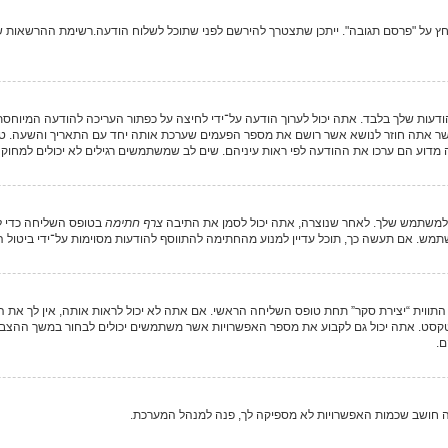
לחץ על "פרסם תגובה". ייתכן שתצטרך להירשם לפני שתוכל לשלוח הודעה.רשימת ההרשאות שלך
ודעות שלך בלבד. אתה יכול לערוך הודעה על־ידי לחיצה על כפתור העריכה להודעה המיוחס
אתה חוזר לנושא אשר רושם את מספר הפעמים שערכת אותה יחד עם התאריך והשעה. טקסט 
דוע הם ערכו את ההודעה לפי ראות עיניהם. שים לב שמשתמשים רגילים לא יכולים למחוק
 למשתמש שלך. לאחר שנוצרה, אתה יכול לסמן את התיבה
צרף חתימה
בטופס השליחה כדי ל
ש. אם תעשה כך, תוכל עדיין למנוע מהחתימה להתווסף להודעות מסוימות על־ידי ביטול 
תווית “יצירת סקר” תחת טופס השליחה הראשי. אם אתה לא יכול לראות אותה, אין לך את ה
.
ה חושב שכמות האפשרויות לא מספיקה לך, פנה למנהל המערכת.