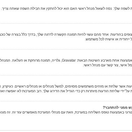
פה שלך. נסה לשאול מנהל ראשי האם הוא יכול להתקין את חבילת השפה שאתה צריך. אם ח
פים בהודעות. אחד מהם עשוי להיות תמונה הקשורה לדרגה שלך, בדרך כלל בצורה של כוכבים
ל ייחודית או אישית לכל משתמש.
בתוך לוח הבקרה למשתמש תחת "פרופיל" אתה יכול להוסיף סמל אישי באמצעות אחת מארבע
 אישי, צור קשר עם מנהל ראשי.
 אשר שלחת או מזהים משתמשים מסוימים, למשל מנהלים או מנהלים ראשיים. כעיקרון, אינ
־ידי שליחת הודעות מיותרות רק כדי הגדיל את הדירוג שלך. רוב המערכות לא יאפשרו זאת
קש ממני להתחבר?
טרוני באמצעות טופס השליחה במערכת, וזאת עם מנהלי המערכת מאפשרים עזר זה. זה מונ