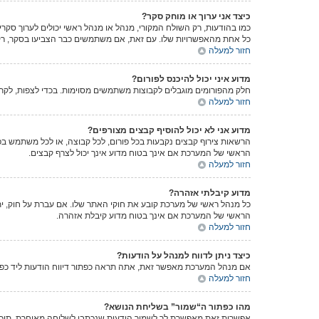
כיצד אני ערוך או מוחק סקר?
כמו בהודעות, רק השולח המקורי, מנהל או מנהל ראשי יכולים לערוך סק
כל אחת מהאפשרויות שלו. עם זאת, אם משתמשים כבר הצביעו בסקר, רק 
חזור למעלה
מדוע איני יכול להיכנס לפורום?
חלק מהפורומים מוגבלים לקבוצות משתמשים מסוימות. בכדי לצפות, לקרו
חזור למעלה
מדוע אני לא יכול להוסיף קבצים מצורפים?
הרשאות צירוף קבצים נקבעות בכל פורום, לכל קבוצה, או לכל משתמש בפ
הראשי של המערכת אם אינך בטוח מדוע אינך יכול לצרף קבצים.
חזור למעלה
מדוע קיבלתי אזהרה?
הראשי של המערכת אם אינך בטוח מדוע קיבלת אזהרה.
חזור למעלה
כיצד ניתן לדווח למנהל על הודעות?
אם מנהל המערכת מאפשר זאת, אתה תראה כפתור דיווח הודעות ליד כפתו
חזור למעלה
מהו כפתור ה“שמור” בשליחת הנושא?
אפשרות זאת מאפשרת לך לשמור הודעות שנכתבו לשליחה מאוחרת, תוכל