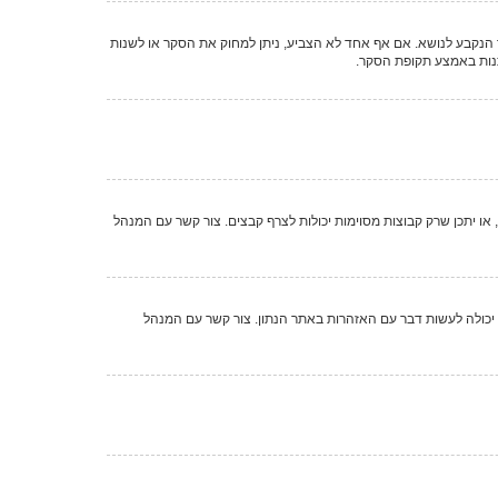
ר הנקבע לנושא. אם אף אחד לא הצביע, ניתן למחוק את הסקר או לשנות
תנות באמצע תקופת הסקר.
ו יתכן שרק קבוצות מסוימות יכולות לצרף קבצים. צור קשר עם המנהל
שי של מערכת קובע את חוקי האתר שלו. אם עברת על חוק, יתכן שקיבלת אזהרה. שים לב כי זוהי החלטת המנהל הראשי של המערכת, וקבוצת phpBB לא יכולה לעשות דבר עם האזהרות באתר הנתון. צור קשר עם המנהל