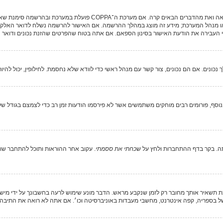
או מנהל המערכת; מידע זה מוצג במהלך ההרשמה. אם האישור להרשמה נשלח לדואר האלקטר
 העבירה את הודעת האישור בסינון הספאם. אם אתה בטוח שהפרטים שהזנת נכונים ודואר ה
ונים. אם הם נכונים, צור קשר עם מנהל ראשי כדי לוודא שלא נחסמת. לחילופין, יכול להי
ף, פורומים רבים מוחקים משתמשים אשר לא פירסמו הודעות זמן רב כדי לצמצם בגודל של ב
ה. בקר בדף ההתחברות ולחץ על
שכחתי את ססמתי
. עקוב אחר ההוראות ותוכל להתחבר שוב 
תשאיר אותך מחובר רק לזמן שנקבע מראש. הדבר מונע שימוש לרעה בחשבונך על ידי מיש
 בספריה, קפה אינטרנט, מחשבי מעבדות באוניברסיטה וכו׳. אם אתה לא רואה את התיבה