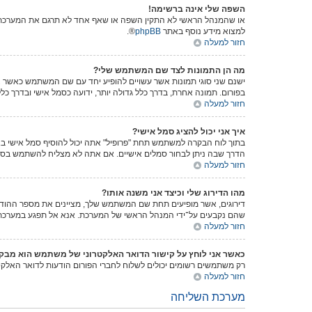
השפה שלי אינה ברשימה!
או שהמנהל הראשי לא התקין השפה או שאף אחד לא תרגם את המערכת לש
למצוא מידע נוסף באתר
phpBB
®.
חזור למעלה
מה הן התמונות לצד שם המשתמש שלי?
ישנם שני סוגי תמונות אשר עשויים להופיע יחד עם שם המשתמש כאשר צו
בפורום. תמונה אחרת, בדרך כלל גדולה יותר, ידועה כסמל אישי ובדרך כל
חזור למעלה
איך אני יכול להציג סמל אישי?
הדרך שבה ניתן לבחור סמלים אישיים. אם אתה לא מצליח להשתמש בסמל
חזור למעלה
מהו הדירוג שלי וכיצד אני משנה אותו?
דירוגים, אשר מופיעים תחת שם המשתמש שלך, מציינים את מספר ההודעות
שהם נקבעים על־ידי המנהל הראשי של המערכת. אנא אל תפגע במערכת על
חזור למעלה
כאשר אני לוחץ על קישור הדואר האלקטרוני של משתמש הוא מב
רק משתמשים רשומים יכולים לשלוח לחברי הפורום הודעות לדואר האלק
חזור למעלה
מערכת השליחה