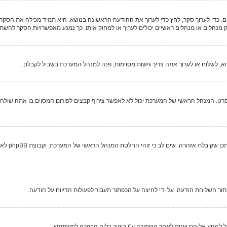
רים. כדי לערוך סקר, לחץ כדי לערוך את ההודעה הראשונה בנושא. היא תמיד מכילה את הסק
מנהלים או מנהלים ראשיים יכולים לערוך או למחוק אותו. כך נמנע מאפשרויות הסקר להש
א, לשלוח או לערוך אתה צריך גישות מסוימות, פנה למנהל המערכת בשביל לקבלם.
רט. המנהל הראשי של המערכת יכול לא לאפשר צירוף קבצים לפורום המסוים בו אתה שולח, א
כל מנהל רא
ר השליחת הודעה. על ידי לחיצה על הכפתור תעבור לפעולות הדיווח על הודעה.
 להגיע אליהם שנית לאחר השמירה ע"י ביקור בלוח הבקרה למשתמש.