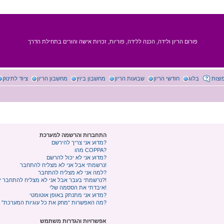
פורום הריון ולידה, הכנה ללידה, פוריות, זכויות אישה והורים בתחילת הדרך
וצות
בלוג
חודשי הריון
שבועות הריון
מחשבון ביוץ
מחשבון הריון
ציוד לתינוק
התחברות והרשמה למערכת
מדוע אני צריך להירשם?
מהו COPPA?
מדוע אני לא יכול להרשם?
נרשמתי אבל אני לא מצליח להתחבר!
למה אני לא מצליח להתחבר?
נרשמתי בעבר אבל אני לא מצליח להתחבר יותר?!
איבדתי את הססמה שלי!
מדוע אני מתנתק באופן אוטומטי?
מה האפשרות “מחק את כל עוגיות המערכת” עושה?
אפשרויות והגדרות משתמש