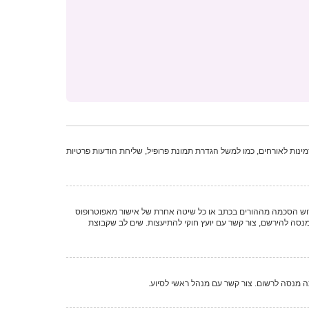
נות לאורחים, כמו למשל הגדרת תמונת פרופיל, שליחת הודעות פרטיות
וק לפרטיות והגנה המקוונת של הילד של 1998, הוא חוק בארצות הברית הדורש מאתרים ברשת אשר יכולים לאסוף מידע מקטינים מתחת לגיל 13 לדרוש הסכמה מההורים בכתב או כל שיטה אחרת של אישור מאפוטרופוס
רשם או לאתר אשר אליו אתה מנסה להירשם, צור קשר עם יועץ חוקי להתיעצות. שים לב שקבוצת