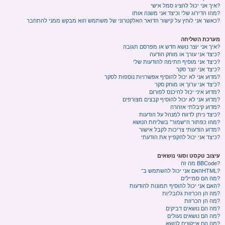
איך אני יכול להציג סמל אישי?
מהו הדירוג שלי וכיצד אני משנה אותו?
כאשר אני לוחץ על קישור הדואר האלקטרוני של משתמש הוא מבקש ממני להתחבר?
מערכת השליחה
איך אני יוצר נושא חדש או מפרסם תגובה?
כיצד אני עורך או מוחק הודעה?
כיצד אני מוסיף חתימה להודעות שלי?
כיצד אני יוצר סקר?
מדוע אני לא יכול להוסיף אפשרויות נוספות לסקר?
כיצד אני ערוך או מוחק סקר?
מדוע איני יכול להיכנס לפורום?
מדוע אני לא יכול להוסיף קבצים מצורפים?
מדוע קיבלתי אזהרה?
כיצד ניתן לדווח למנהל על הודעות?
מהו כפתור ה“שמור” בשליחת הנושא?
מדוע הודעותי צריכות לקבל אישור?
כיצד אני יכול להקפיץ את הודעתי?
עיצוב טקסט וסוגי נושאים
מה זה BBCode?
האם אני יכול להשתמש ב־HTML?
מה הם סמיילים?
האם אני יכול להוסיף תמונות להודעות?
מה הן הכרזות גלובליות?
מה הן הכרזות?
מה הם נושאים דביקים?
מה הם נושאים נעולים?
מה הם אייקונים לנושא?