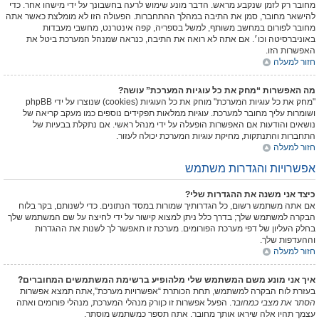
מחובר רק לזמן שנקבע מראש. הדבר מונע שימוש לרעה בחשבונך על ידי מישהו אחר. כדי
להישאר מחובר, סמן את התיבה במהלך ההתחברות. הפעולה הזו לא מומלצת כאשר אתה
מחובר לפורום במחשב משותף, למשל בספריה, קפה אינטרנט, מחשבי מעבדות
באוניברסיטה וכו׳. אם אתה לא רואה את התיבה, כנראה שמנהל המערכת ביטל את
האפשרות הזו.
חזור למעלה
מה האפשרות “מחק את כל עוגיות המערכת” עושה?
"מחק את כל עוגיות המערכת" מוחק את כל העוגיות (cookies) שנוצרו על ידי phpBB
ושומרות עליך מחובר למערכת. עוגיות ממלאות תפקידים נוספים כמו מעקב קריאה של
נושאים והודעות אם האפשרות הופעלה על ידי מנהל ראשי. אם נתקלת בבעיות של
התחברות והתנתקות, מחיקת עוגיות המערכת יכולה לעזור.
חזור למעלה
אפשרויות והגדרות משתמש
כיצד אני משנה את ההגדרות שלי?
אם אתה משתמש רשום, כל הגדרותיך שמורות במסד הנתונים. כדי לשנותם, בקר בלוח
הבקרה למשתמש שלך; בדרך כלל ניתן למצוא קישור על ידי לחיצה על שם המשתמש שלך
בחלק העליון של דפי מערכת הפורומים. מערכת זו תאפשר לך לשנות את ההגדרות
וההעדפות שלך.
חזור למעלה
איך אני מונע משם המשתמש שלי מלהופיע ברשימת המשתמשים המחוברים?
בעזרת לוח הבקרה למשתמש, תחת הכותרת “אפשרויות מערכת”,אתה תמצא אפשרות
הסתר את מצבי כמחובר
. הפעל אפשרות זו
כן
ורק מנהלי המערכת, מנהלי פורומים ואתה
עצמך תהיו אלה שיראו אותך מחובר. אתה תספר כמשתמש מוסתר.