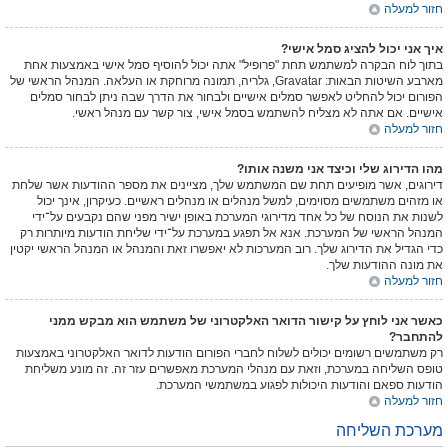
חזור למעלה
איך אני יכול להציג סמל אישי?
בתוך לוח הבקרה למשתמש תחת "פרופיל" אתה יכול להוסיף סמל אישי באמצעות אחת
מארבע השיטות הבאות: Gravatar, גלריה, תמונה מרוחקת או העלאה. המנהל הראשי של
הפורום יכול להחליט לאפשר סמלים אישיים ולבחור את הדרך שבה ניתן לבחור סמלים
אישיים. אם אתה לא מצליח להשתמש בסמל אישי, צור קשר עם מנהל ראשי.
חזור למעלה
מהו הדירוג שלי וכיצד אני משנה אותו?
דירוגים, אשר מופיעים תחת שם המשתמש שלך, מציינים את מספר ההודעות אשר שלחת
או מזהים משתמשים מסוימים, למשל מנהלים או מנהלים ראשיים. כעיקרון, אינך יכול
לשנות את הנוסח של כל אחד מדירוגי המערכת באופן ישיר מפני שהם נקבעים על־ידי
המנהל הראשי של המערכת. אנא אל תפגע במערכת על־ידי שליחת הודעות מיותרות רק
כדי הגדיל את הדירוג שלך. רוב המערכות לא יאפשרו זאת והמנהל או המנהל הראשי יקטין
את מונה ההודעות שלך.
חזור למעלה
כאשר אני לוחץ על קישור הדואר האלקטרוני של משתמש הוא מבקש ממני
להתחבר?
רק משתמשים רשומים יכולים לשלוח לחברי הפורום הודעות לדואר האלקטרוני באמצעות
טופס השליחה במערכת, וזאת עם מנהלי המערכת מאפשרים עזר זה. זה מונע משליחת
הודעות ספאם והודעות היכולות לפגוע במשתמשי המערכת.
חזור למעלה
מערכת השליחה