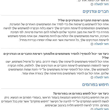
הראשי יוכל לפעול אחר כך.
חזור למעלה
חברים ונודניקים
מהם רשימת החברים והנודניקים שלי?
אתה יכול להשתמש ברשימות אלו כדי לסדר את המשתמשים האחרים של המערכת.
משתמשים המתווספים לרשימת החברים שלך ירשמו בלוח הבקרה למשתמש שלך לגישה
מהירה כדי לראות את מצב החיבור שלהם ולשלוח להם הודעות פרטיות. לפי תמיכת
הערכה, הודעות ממשתמשים אלו יכולות גם להיות מודגשות. אם אתה מוסיף משתמש
לרשימת הנודניקים שלך, כל ההודעות אשר הוא שולח יוסתרו כברירת מחדל.
חזור למעלה
כיצד אני יכול להוסיף / להסיר משתמשים אל/מתוך רשימת החברים או הנודניקים
שלי?
אתה יכול להוסיף משתמשים לרשימה שלך בשתי דרכים. בתוך כל פרופיל משתמש, ישנו
קישור להוספת המשתמש לרשימת החברים או הנודניקים שלך. לחלופין, מלוח הבקרה
למשתמש שלך, אתה יכול להוסיף ישירות משתמשים על־ידי הזנת שמות המשתמשים
שלהם. אתה יכול גם להסיר משתמשים מהרשימה שלך בעזרת אותו עמוד.
חזור למעלה
חיפוש בפורומים
כיצד אני יכול לחפש בפורום או בפורומים?
הזן את החיפוש בתיבת החיפוש הנמצאת בעמוד הראשי, בעמודי הפורום או הנושא. ניתן
לגשת לחיפוש המתקדם על־ידי לחיצה על הקישור “חיפוש מתקדם” אשר זמין בכל העמודים
בפורום. הדרך לגישה לחיפוש תלויה בעיצוב שבשימוש.
חזור למעלה