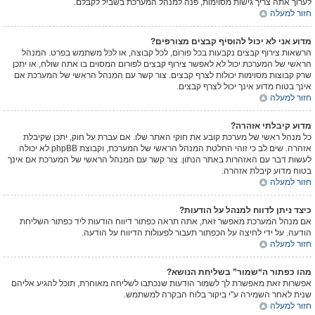
לערוך אתה צריך גישות מסוימות, פנה למנהל המערכת בשביל לקבלם.
חזור למעלה
מדוע אני לא יכול להוסיף קבצים מצורפים?
הרשאות צירוף קבצים נקבעות בכל פורום, לכל קבוצה, או לכל משתמש בפרט. המנהל
הראשי של המערכת יכול לא לאפשר צירוף קבצים לפורום המסוים בו אתה שולח, או יתכן
שרק קבוצות מסוימות יכולות לצרף קבצים. צור קשר עם המנהל הראשי של המערכת אם
אינך בטוח מדוע אינך יכול לצרף קבצים.
חזור למעלה
מדוע קיבלתי אזהרה?
כל מנהל ראשי של מערכת קובע את חוקי האתר שלו. אם עברת על חוק, יתכן שקיבלת
אזהרה. שים לב כי זוהי החלטת המנהל הראשי של המערכת, וקבוצת phpBB לא יכולה
לעשות דבר עם האזהרות באתר הנתון. צור קשר עם המנהל הראשי של המערכת אם אינך
בטוח מדוע קיבלת אזהרה.
חזור למעלה
כיצד ניתן לדווח למנהל על הודעות?
אם מנהל המערכת מאפשר זאת, אתה תראה כפתור דיווח הודעות ליד כפתור השליחת
הודעה. על ידי לחיצה על הכפתור תעבור לפעולות הדיווח על הודעה.
חזור למעלה
מהו כפתור ה“שמור” בשליחת הנושא?
אפשרות זאת מאפשרת לך לשמור הודעות שנכתבו לשליחה מאוחרת, תוכל להגיע אליהם
שנית לאחר השמירה ע"י ביקור בלוח הבקרה למשתמש.
חזור למעלה