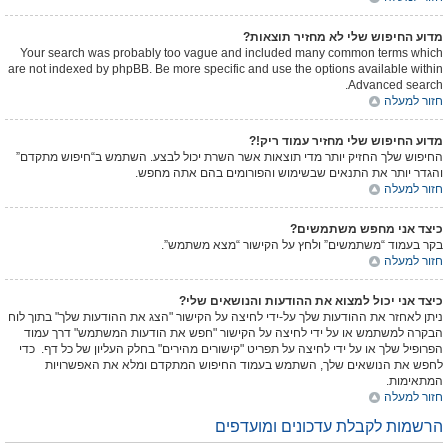
מדוע החיפוש שלי לא מחזיר תוצאות?
Your search was probably too vague and included many common terms which
are not indexed by phpBB. Be more specific and use the options available within
Advanced search.
חזור למעלה
מדוע החיפוש שלי מחזיר עמוד ריק!?
החיפוש שלך החזיק יותר מדי תוצאות אשר השרת יכול לבצע. השתמש ב“חיפוש מתקדם”
והגדר יותר את התנאים שבשימוש והפורומים בהם אתה מחפש.
חזור למעלה
כיצד אני מחפש משתמשים?
בקר בעמוד “משתמשים” ולחץ על הקישור “מצא משתמש”.
חזור למעלה
כיצד אני יכול למצוא את ההודעות והנושאים שלי?
ניתן לאחזר את ההודעות שלך על-ידי לחיצה על הקישור "הצג את ההודעות שלך" בתוך לוח
הבקרה למשתמש או על ידי לחיצה על הקישור "חפש את הודעות המשתמש" דרך עמוד
הפרופיל שלך או על ידי לחיצה על תפריט "קישורים מהירים" בחלק העליון של כל דף. כדי
לחפש את הנושאים שלך, השתמש בעמוד החיפוש המתקדם ומלא את האפשרויות
המתאימות.
חזור למעלה
הרשמות לקבלת עדכונים ומועדפים