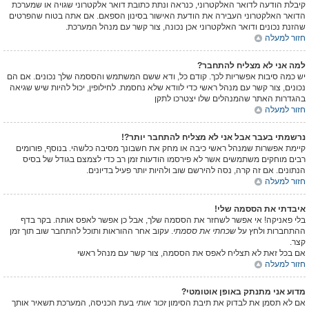
קיבלת הודעה לדואר האלקטרוני, כנראה ונתת כתובת דואר אלקטרוני שגויה או שמערכת
הדואר האלקטרוני העבירה את הודעת האישור בסינון הספאם. אם אתה בטוח שהפרטים
שהזנת נכונים ודואר האלקטרוני אכן נכונה, צור קשר עם מנהל המערכת.
חזור למעלה
למה אני לא מצליח להתחבר?
יש כמה סיבות אפשריות לכך. קודם כל, ודא ששם המשתמש והססמה שלך נכונים. אם הם
נכונים, צור קשר עם מנהל ראשי כדי לוודא שלא נחסמת. לחילופין, יכול להיות שיש שגיאה
בהגדרות האתר שהמנהלים שלו יצטרכו לתקן
חזור למעלה
נרשמתי בעבר אבל אני לא מצליח להתחבר יותר?!
קיימת אפשרות שמנהל ראשי כיבה או מחק את חשבונך מסיבה כלשהי. בנוסף, פורומים
רבים מוחקים משתמשים אשר לא פירסמו הודעות זמן רב כדי לצמצם בגודל של בסיס
הנתונים. אם זה קרה, נסה להירשם שוב ולהיות יותר פעיל בדיונים.
חזור למעלה
איבדתי את הססמה שלי!
בלי פאניקה! אי אפשר לשחזר את הססמה שלך, אבל כן אפשר לאפס אותה. בקר בדף
ההתחברות ולחץ על
שכחתי את ססמתי
. עקוב אחר ההוראות ותוכל להתחבר שוב תוך זמן
קצר.
אם בכל זאת לא תצליח לאפס את הססמה, צור קשר עם מנהל ראשי
חזור למעלה
מדוע אני מתנתק באופן אוטומטי?
אם לא תסמן את לבדוק את תיבת הסימון
זכור אותי
בעת הכניסה, המערכת תשאיר אותך