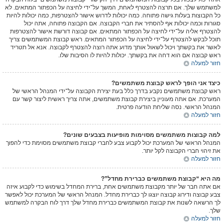
למשתמש שלך. אם תרצה להצטרף לאחת, המשך על־ידי לחיצה על הכפתור המתאים. לא
כל הקבוצות בעלות גישה פתוחה. כמה יכולות לדרוש אישור להצטרפות, כמה יכולות להיות
סגורות וכמה יכולות אף להסתיר את חברי הקבוצה. אם הקבוצה פתוחה, אתה יכול
להצטרף אליה על־ידי לחיצה על הכפתור המתאים. אם קבוצה דורשת אישור להצטרפות
תוכל לבקש להצטרף על־ידי לחיצה על הכפתור המתאים. ראש קבוצת המשתמשים צריך
לאשר את בקשתך ויכול לשאול אותך מדוע אתה רוצה להצטרף לקבוצה. אנא אל תטריד
ראש קבוצה אם הוא דחה את בקשתך. יכולות להיות לו הסיבות שלו.
חזור למעלה
כיצד אני הופך לראש קבוצת משתמשים?
ראש קבוצת משתמשים נקבע בדרך כלל בעת יצירת הקבוצה על־ידי המנהל הראשי של
המערכת. אם אתה מעוניין ביצירת קבוצת משתמשים, אתה צריך ראשית ליצור קשר עם
המנהל הראשי. נסה שליחת הודעה פרטית.
חזור למעלה
למה קבוצות משתמשים מסוימות מופיעות בצבעים שונים?
המנהל הראשי של המערכת יכול לקבוע צבע לחברי קבוצת משתמשים מסוימת כדי להפוך
את זיהוי חברי הקבוצה לקל יותר.
חזור למעלה
מה היא “קבוצת משתמשים כברירת מחדל”?
אם אתה חבר של יותר מקבוצת משתמשים אחת, ברירת המחדל בשימוש כדי לקבוע איזה
צבע קבוצה ודירוג קבוצה יוצגו לך כברירת מחדל. המנהל הראשי של המערכת יכול לאפשר
לך הרשאה לשנות את קבוצת המשתמשים כברירת מחדל שלך דרך לוח הבקרה למשתמש
שלך.
חזור למעלה