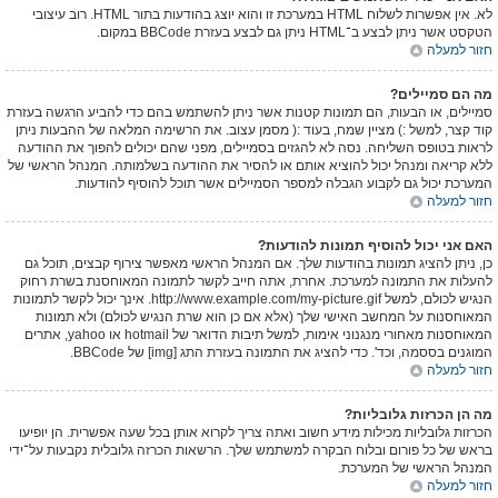
לא. אין אפשרות לשלוח HTML במערכת זו והוא יוצג בהודעות בתור HTML. רוב עיצובי
הטקסט אשר ניתן לבצע ב־HTML ניתן גם לבצע בעזרת BBCode במקום.
חזור למעלה
מה הם סמיילים?
סמיילים, או הבעות, הם תמונות קטנות אשר ניתן להשתמש בהם כדי להביע הרגשה בעזרת
קוד קצר, למשל :) מציין שמח, בעוד :( מסמן עצוב. את הרשימה המלאה של ההבעות ניתן
לראות בטופס השליחה. נסה לא להגזים בסמיילים, מפני שהם יכולים להפוך את ההודעה
ללא קריאה ומנהל יכול להוציא אותם או להסיר את ההודעה בשלמותה. המנהל הראשי של
המערכת יכול גם לקבוע הגבלה למספר הסמיילים אשר תוכל להוסיף להודעות.
חזור למעלה
האם אני יכול להוסיף תמונות להודעות?
כן, ניתן להציג תמונות בהודעות שלך. אם המנהל הראשי מאפשר צירוף קבצים, תוכל גם
להעלות את התמונה למערכת. אחרת, אתה חייב לקשר לתמונה המאוחסנת בשרת רחוק
הנגיש לכולם, למשל http://www.example.com/my-picture.gif. אינך יכול לקשר לתמונות
המאוחסנות על המחשב האישי שלך (אלא אם כן הוא שרת הנגיש לכולם) ולא תמונות
המאוחסנות מאחורי מנגנוני אימות, למשל תיבות הדואר של hotmail או yahoo, אתרים
המוגנים בססמה, וכד'. כדי להציג את התמונה בעזרת התג [img] של BBCode.
חזור למעלה
מה הן הכרזות גלובליות?
הכרזות גלובליות מכילות מידע חשוב ואתה צריך לקרוא אותן בכל שעה אפשרית. הן יופיעו
בראש של כל פורום ובלוח הבקרה למשתמש שלך. הרשאות הכרזה גלובלית נקבעות על־ידי
המנהל הראשי של המערכת.
חזור למעלה