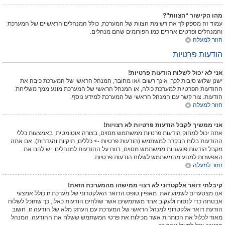
מהו הקישור “הצוות”?
עמוד זה מספק לך את רשימת הצוות של המערכת, כולל המנהלים הראשיים של המערכת
והמנהלים ופרטים אחרים כמו הפורומים שהם מנהלים.
חזור למעלה
הודעות פרטיות
אני לא יכול לשלוח הודעות פרטיות!
ישנן שלוש סיבות לכך: אינך רשום ו/או מחובר, המנהל הראשי של המערכת כיבה את
ההודעות הפרטיות למערכת כולה, או המנהל הראשי של המערכת מונע ממך משליחת
הודעות. צור קשר עם המנהל הראשי של המערכת למידע נוסף.
חזור למעלה
אני ממשיך לקבל הודעות פרטיות לא רצויות!
אתה יכול למחוק הודעות פרטיות ממשתמש מסוים, בצורה אוטומטית, באמצעות כללי
ההודעות בלוח הבקרה למשתמש (הודעות פרטיות -> כללים, תיקיות והגדרות). אם אתה
מקבל הודעות פוגעניות ממשתמש מסוים, דווח על ההודעות למנהלים. יש להם את
האפשרות למנוע מהמשתמש לשלוח הודעות פרטיות.
חזור למעלה
קיבלתי דואר אלקטרוני לא רצוי ממישהו מהמערכת הזאת!
אנו מצטערים לשמוע זאת. מאפיין טופס הדואר האלקטרוני של מערכת זו כולל אמצעי
אבטחה כדי לנסות ולעקוב אחר משתמשים אשר שולחים הודעות כאלו, כך שתוכל לשלוח
הודעת דואר אלקטרוני למנהל הראשי של המערכת עם העתק מלא של הודעה זו. חשוב
מאוד לכלול את הכותרות אשר מכילות את פרטי המשתמש ששלח את ההודעה. המנהל