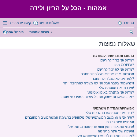
אמהוּת - הכל על הריון ולידה
התחבר
שאלות נפוצות
קישורים מהירים
פורום אמהות
פורטל אמהות
יפו
שאלות נפוצות
ש
התחברות והרשמה למערכת
מדוע אני צריך להירשם?
מהו COPPA?
מדוע אני לא יכול להרשם?
נרשמתי אבל אני לא מצליח להתחבר!
למה אני לא מצליח להתחבר?
נרשמתי בעבר אבל אני לא מצליח להתחבר יותר?!
איבדתי את הססמה שלי!
מדוע אני מתנתק באופן אוטומטי?
מה האפשרות “מחק את כל עוגיות המערכת” עושה?
אפשרויות והגדרות משתמש
כיצד אני משנה את ההגדרות שלי?
איך אני מונע משם המשתמש שלי מלהופיע ברשימת המשתמשים המחוברים?
הזמנים אינם נכונים!
שינתי את אזור הזמן והוא עדין שונה מהזמן שלי!
השפה שלי אינה ברשימה!
מה הן התמונות לצד שם המשתמש שלי?