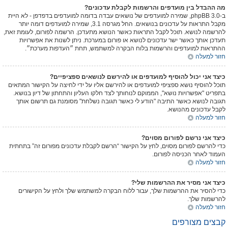
מה ההבדל בין מועדפים והרשמות לקבלת עדכונים?
ב-phpBB 3.0, שמירה למועדפים של נושאים עבדה בדומה למועדפים בדפדפן - לא היית
מקבל התראות על עדכונים בנושאים. החל מגרסה 3.1, שמירה למועדפים דומה יותר
להרשמה לנושא. תוכל לקבל התראות כאשר הנושא מתעדכן. הרשמה לפורום, לעומת זאת,
תעדכן אותך כאשר ישר עדכונים לנושא או פורום במערכת. ניתן לשנות את אפשרויות
ההתראות למועדפים והרשמות בלוח הבקרה למשתמש, תחת ״העדפות מערכת״.
חזור למעלה
כיצד אני יכול להוסיף למועדפים או להירשם לנושאים ספציפיים?
תוכל להוסיף נושא ספציפי למועדפים או להירשם אליו על ידי לחיצה על הקישור המתאים
בתפריט "אפשרויות נושא", הממוקם לנוחותך לצד חלקו העליון והתחתון של דיון בנושא.
תגובה לנושא כאשר התיבה "הודע לי כאשר תגובה נשלחת" מסומנת גם תרשום אותך
לקבל עדכונים מהנושא.
חזור למעלה
כיצד אני נרשם לפורום מסוים?
כדי להרשם לפורום מסוים, לחץ על הקישור “הרשם לקבלת עדכונים מפורום זה” בתחתית
העמוד לאחר הכניסה לפורום.
חזור למעלה
כיצד אני מסיר את ההרשמות שלי?
כדי להסיר את ההרשמות שלך, עבור ללוח הבקרה למשתמש שלך ולחץ על הקישורים
להרשמות שלך.
חזור למעלה
קבצים מצורפים