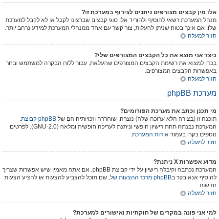
אלו מין קבצים מצורפים ניתנים לצירוף במערכת זו?
מנהל המערכת רשאי להוסיף ולהוריד אלו סוגי קבצים שברצונו לקבל או לא לקבל למערכת
שלו. אם אינך בטוח שניתן להעלות, צור קשר עם אחד ממנהלי המערכת למידע נרחב יותר.
חזור למעלה
כיצד אני מוצא את כל הקבצים המצורפים שלי?
בכדי למצוא את רשימת הקבצים המצורפים שהעלאת, עבור ללוח הבקרה למשתמש ובחר
באפשרות הקבצים המצורפים.
חזור למעלה
מערכת phpBB
מי תכנן וכתב את מערכת הפורומים?
תוכנה זו (בצורה הלא ערוכה שלה) נוצרה, שוחררה וזכויותיה הם של
קבוצת phpBB
.
המערכת נבנתה תחת רישיון חופשי וניתנת לעריכה חופשית ומלאה (GNU-2.0). לפרטים
נוספים בקרו בעמוד
אודות המערכת
.
חזור למעלה
מדוע אפשרות X ניתנת?
המערכת נכתבה וקיבלה רישיון על ידי קבוצת phpBB. אם אתה מאמין שיש אפשרות שצריך
להוסיף אנא בקר ב
מרכז ההצעות של phpBB
, שם תוכל להצביע להצעות או להציע הצעות
חדשות.
חזור למעלה
למי אני פונה במקרים של חוקתיות ואישורים למערכת?