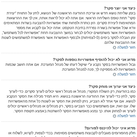
כיצד אני יוצר סקר?
בזמן שליחת נושא חדש או עריכת ההודעה הראשונה של הנושא, לחץ על התווית “יצירת
סקר” תחת טופס השליחה הראשי. אם אתה לא יכול לראות אותה, אין לך את ההרשאות
המתאימות ליצירת סקרים. הזן כותרת ולפחות שתי אפשרויות להצבעה בשדות המתאימים
וודא שכל אפשרות בשורה נפרדת בתיבת הטקסט. אתה יכול גם לקבוע את מספר
האפשרויות אשר משתמשים יכולים לבחור במשך ההצבעה תחת “אפשרויות לכל משתמש”,
זמן הגבלה לסקר בימים (0 לצמיתות) ולבסוף האפשרות אשר מאפשרת למשתמשים לשנות
את ההצבעות שלהם.
חזור למעלה
מדוע אני לא יכול להוסיף אפשרויות נוספות לסקר?
גבול האפשרויות בסקר נקבע ע"י שיקול דעתו של מנהל המערכת. אם אתה חושב שכמות
האפשרויות לא מספיקה לך, פנה למנהל המערכת.
חזור למעלה
כיצד אני ערוך או מוחק סקר?
כמו בהודעות, רק השולח המקורי, מנהל או מנהל ראשי יכולים לערוך סקרים. כדי לערוך
סקר, לחץ כדי לערוך את ההודעה הראשונה בנושא. היא תמיד מכילה את הסקר הנקבע
לנושא. אם אף אחד לא הצביע, ניתן למחוק את הסקר או לשנות כל אחת מהאפשרויות
שלו. עם זאת, אם משתמשים כבר הצביעו בסקר, רק מנהלים או מנהלים ראשיים יכולים
לערוך או למחוק אותו. כך נמנע מאפשרויות הסקר להשתנות באמצע תקופת הסקר.
חזור למעלה
מדוע איני יכול להיכנס לפורום?
חלק מהפורומים מוגבלים לקבוצות משתמשים מסוימות. בכדי לצפות, לקרוא, לשלוח או