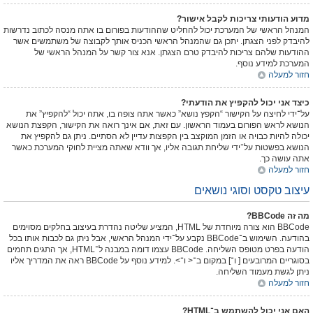
מדוע הודעותי צריכות לקבל אישור?
המנהל הראשי של המערכת יכול להחליט שההודעות בפורום בו אתה מנסה לכתוב נדרשות
להיבדק לפני הצגתן. יתכן גם שהמנהל הראשי הכניס אותך לקבוצה של משתמשים אשר
ההודעות שלהם צריכות להיבדק טרם הצגתן. אנא צור קשר על המנהל הראשי של
המערכת למידע נוסף.
חזור למעלה
כיצד אני יכול להקפיץ את הודעתי?
על־ידי לחיצה על הקישור “הקפץ נושא” כאשר אתה צופה בו, אתה יכול “להקפיץ” את
הנושא לראש הפורום בעמוד הראשון. עם זאת, אם אינך רואה את הקישור, הקפצת הנושא
יכולה להיות כבויה או הזמן המוקצב בין הקפצות עדיין לא הסתיים. ניתן גם להקפיץ את
הנושא בפשטות על־ידי שליחת תגובה אליו, אך וודא שאתה מציית לחוקי המערכת כאשר
אתה עושה כך.
חזור למעלה
עיצוב טקסט וסוגי נושאים
מה זה BBCode?
BBCode הוא צורה מיוחדת של HTML, המציע שליטה נהדרת בעיצוב בחלקים מסוימים
בהודעה. השימוש ב־BBCode נקבע על־ידי המנהל הראשי, אבל ניתן גם לכבות אותו בכל
הודעה בפרט מטופס השליחה. BBCode עצמו דומה במבנה ל־HTML, אך התגים תחמים
בסוגריים המרובעים [ ו־] במקום ב־< ו־>. למידע נוסף על BBCode ראה את המדריך אליו
ניתן לגשת מעמוד השליחה.
חזור למעלה
האם אני יכול להשתמש ב־HTML?