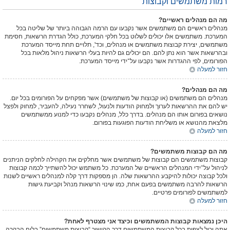
רמות משתמשים וקבוצות
מה הם מנהלים ראשיים?
מנהלים ראשיים הם משתמשים אשר נקבעו עם הרמה הגבוהה ביותר של שליטה בכל
המערכת. משתמשים אלו יכולים לשלוט בכל חלקי המערכת, כולל הגדרת הרשאות, חסימת
משתמשים, יצירת קבוצות משתמשים או מנהלים, וכד', תלויים תחת מייסד המערכת
ובהרשאות אשר הוא נתן להם. הם יכולים גם להיות בעלי הרשאות ניהול מלאות בכל
הפורומים, לפי ההגדרות אשר נקבעו על־ידי מייסד המערכת.
חזור למעלה
מה הם מנהלים?
מנהלים הם משתמשים (או קבוצות של משתמשים) אשר מפקחים על הפורומים בכל יום.
יש להם את ההרשאות לערוך ולמחוק הודעות ולנעול, לשחרר נעילה, להעביר, למחוק ולפצל
נושאים בפורום אותו הם מנהלים. בדרך כלל, מנהלים נקבעו כדי למנוע ממשתמשים
מלצאת מהנושא או משליחת הודעות הפוגעות בפורום.
חזור למעלה
מה הם קבוצות משתמשים?
קבוצות משתמשים הם קבוצות של משתמשים אשר מחלקים את הקהילה לחלקים הניתנים
לניהול על־ידי המנהלים הראשיים של המערכת. כל משתמש יכול להשתייך לכמה קבוצות
ולכל קבוצה יכולות להיקבע ההרשאות שלה. הן מספקות דרך קלה למנהלים ראשיים לשנות
הרשאות להרבה משתמשים בפעם אחת, כמו שינוי הרשאות מנהל וקביעת גישות
למשתמשים לפורומים פרטיים.
חזור למעלה
היכן נמצאות קבוצות המשתמשים וכיצד אני מצטרף לאחת?
אתה יכול לצפות בכל קבוצות המשתמשים דרך הקישור “קבוצות משתמשים” בלוח הבקרה