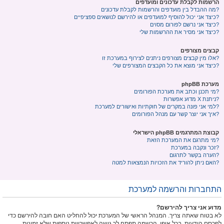
הרשמות לקבלת עדכונים ומועדפים
מה ההבדל בין מועדפים והרשמות לקבלת עדכונים?
כיצד אני יכול להוסיף למועדפים או להירשם לנושאים ספציפיים?
כיצד אני נרשם לפורום מסוים?
כיצד אני מסיר את ההרשמות שלי?
קבצים מצורפים
אלו מין קבצים מצורפים ניתנים לצירוף במערכת זו?
כיצד אני מוצא את כל הקבצים המצורפים שלי?
מערכת phpBB
מי תכנן וכתב את מערכת הפורומים?
מדוע אפשרות X ניתנת?
למי אני פונה במקרים של חוקתיות ואישורים למערכת?
איך אני יוצר קשר עם מנהל הפורומים?
קבוצת המתרגמים phpBB הישראלי
מי מתרגם את המערכת הזאת?
זכר ונקבה במערכת?
הערה בקשר לתרגום?
האם ניתן להוריד את הזכויות הנמצאות למטה?
התחברות והרשמה למערכת
מדוע אני צריך להירשם?
לא בטוח שאתה צריך. המנהל הראשי של המערכת יכול להחליט האם חובה להירשם כדי
לפרסם הודעות. בכל אופן, הרשמה תפתח לך גישה לאפשרויות נוספות שלא זמינות