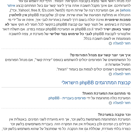
לכל מנהל ראשי אשר נמצא בקבוצה הנקראת “הצוות”. הדף יכול לשמש גם עזר
להערותיכם. אם אינך מקבל תשובה אתה צריך ליצור קשר עם בעל המתחם (בצע
איתור
whois
) או, אם המערכת רצה על שירות חינמי (למשל Yahoo!, free.fr, f2s.com, וכד'),
ההנהלה או מחלקת הפגיעות של אותו שירות. שים לב שלקבוצת phpBB
אין לחלוטין
סמכות שיפוטית
ואינה יכולה בשום דרך לשאת באחריות לגבי איך, איפה או על־ידי מי
מערכת זו בשימוש. אל תצור קשר עם קבוצת phpBB בהקשר לכל חומר לא חוקי אשר
לא
קשור באופן ישיר
לאתר phpBB.co.il או המערכת phpBB עצמה בפרט. אם תשלח דואר
אלקטרוני לקבוצת phpBB
לגבי כל שימוש בצד שלישי
של מערכת זו, צפה לתשובה
מצומצמת או לשום תשובה בכלל.
חזור למעלה
איך אני יוצר קשר עם מנהל הפורומים?
כל המשתמשים של הפורומים יכולים להשתמש בטופס “יצירת קשר”, אם מנהל הפורומים
הפעיל אפשרות זו.
משתמשים רשומים יכולים לצפות גם בעמוד “הצוות”.
חזור למעלה
קבוצת המתרגמים phpBB הישראלי
מי מתרגם את המערכת הזאת?
המערכת כולה מתורגמת על ידי
phpBB - פורומים בעברית
.
חזור למעלה
זכר ונקבה במערכת?
המערכת המתורגמת משתמשת בלשון זכר, אך היא מיועדת לשני המינים. באנגלית אין
הבדלים בין המינים ולכן באנגלית אין את המקרה הזה. בעברית משתמשים בלשון זכר
כצורה בלתי מוגדרת, שכוללת גם את הנקבה. כל מי שמתנצל על שהוא משתמש בלשון זכר,