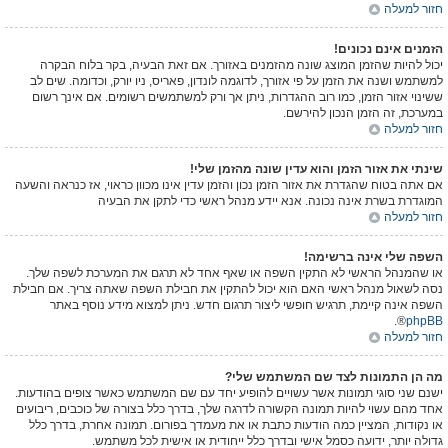
חזור למעלה
הזמנים אינם נכונים!
יכול להיות שהזמן המוצג שונה מהזמנים באזורך. אם זאת הבעיה, בקר בלוח הבקרה
למשתמש ושנה את הזמן על פי אזורך, לדוגמה לונדון, פאריס, ניו יורק, וכדומה. שים לב
ששינוי אזור הזמן, כמו רוב ההגדרות, ניתן אך ורק למשתמשים רשומים. אם אינך רשום
במערכת, זה הזמן הנכון להירשם.
חזור למעלה
שינתי את אזור הזמן והוא עדין שונה מהזמן שלי!
אם אתה בטוח שהגדרת את אזור הזמן נכון והזמן עדין אינו מכוון כראוי, אז כנראה והשעה
המוגדרת בשרת אינה נכונה. אנא יידע מנהל ראשי כדי לתקן את הבעיה
חזור למעלה
השפה שלי אינה ברשימה!
או שהמנהל הראשי לא התקין השפה או שאף אחד לא תרגם את המערכת לשפה שלך.
נסה לשאול מנהל ראשי האם הוא יכול להתקין את חבילת השפה שאתה צריך. אם חבילת
השפה אינה קיימת, תרגיש חופשי ליצור תרגום חדש. ניתן למצוא מידע נוסף באתר
®.
phpBB
חזור למעלה
מה הן התמונות לצד שם המשתמש שלי?
ישנם שני סוגי תמונות אשר עשויים להופיע יחד עם שם המשתמש כאשר צופים בהודעות.
אחד מהם עשוי להיות תמונה הקשורה לדרגה שלך, בדרך כלל בצורה של כוכבים, ריבועים
או נקודות, המציין כמה הודעות כתבת או את מעמדך בפורום. תמונה אחרת, בדרך כלל
גדולה יותר, ידועה כסמל אישי ובדרך כלל ייחודית או אישית לכל משתמש.