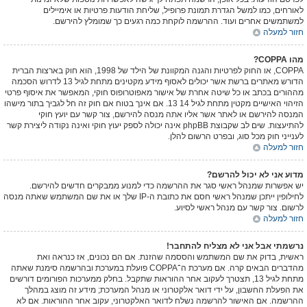
לאורחים, כמו למשל הגדרת תמונת פרופיל, שליחת הודעות פרטיות או אימיילים
למשתמשים אחרים ועוד. ההרשמה לוקחת כמה רגעים כך שמומלץ להירשם.
חזור למעלה
מהו COPPA?
COPPA, או החוק לפרטיות והגנה המקוונת של הילד של 1998, הוא חוק בארצות הברית
הדורש מאתרים ברשת אשר יכולים לאסוף מידע מקטינים מתחת לגיל 13 לדרוש הסכמה
מההורים בכתב או כל שיטה אחרת של אישור מאפוטרופוס חוקי, המאפשר את איסוף פרטי
הזיהוי האישיים מקטין מתחת לגיל 14 13. אם אינך בטוח אם חוק זה חל לגביך בתור מישהו
המנסה להירשם או לאתר אשר אליו אתה מנסה להירשם, צור קשר עם יועץ חוקי
להתיעצות. שים לב שקבוצת phpBB אינה יכולה לספק יעוץ חוקי ואינה נקודה ליצירת קשר
לענייני חוק מכל סוג, ובפרט הרשום להלן.
חזור למעלה
מדוע אני לא יכול להרשם?
יש אפשרות שמנהל ראשי סגר את ההרשמה כדי למנוע ממבקרים חדשים להירשם.
לחילופין ייתכן שמנהל ראשי חסם את כתובת ה-IP שלך או את שם המשתמש שאתה מנסה
לרשום. צור קשר עם מנהל ראשי לסיוע.
חזור למעלה
נרשמתי אבל אני לא מצליח להתחבר!
ראשית, בדוק את שם המשתמש והססמה שהזנת. אם הם נכונים, אז כנראה ואת
מהדברים הבאים קרה. אם מערכת ה־COPPA פועלת במערכת ובהרשמה סימנת שאתה
מתחת לגיל 13, תצטרך לעקוב אחר ההוראות שתקבל. בחלק ממערכות הפורומים דורשים
את הפעלת החשבון, על ידי דואר אלקטרוני או מנהל המערכת; מידע זה מוצג במהלך
ההרשמה. אם האישור להרשמה נשלח לדואר האלקטרוני, עקוב אחר ההוראות. אם לא