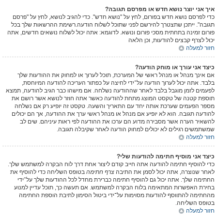
איך אני יוצר נושא חדש או מפרסם תגובה?
כדי לפרסם נושא חדש בפורום, לחץ על "נושא חדש". כדי להגיב לנושא, לחץ על "פרסם
תגובה". ייתכן שתצטרך להירשם לפני שתוכל לשלוח הודעה.רשימת ההרשאות שלך בכל
פורום זמינה בתחתית מסכי פורום ונושא. לדוגמא: אתה יכול לשלוח נושאים חדשים, אתה
יכול לצרף קבצים להודעות, וכן הלאה
חזור למעלה
כיצד אני עורך או מוחק הודעה?
אם אינך מנהל או מנהל ראשי של המערכת, תוכל לערוך או למחוק את ההודעות שלך
בלבד. אתה יכול לערוך הודעה על־ידי לחיצה על כפתור העריכה להודעה המיוחסת,
לפעמים לזמן מוגבל בלבד לאחר שההודעה נשלחה. אם מישהו כבר הגיב להודעה, תמצא
תוספת קטנה של טקסט המוצג מתחת להודעה כאשר אתה חוזר לנושא אשר רושם את
מספר הפעמים שערכת אותה יחד עם התאריך והשעה. טקסט זה יופיע רק אם נשלחה
להודעה תגובה. הוא לא יופיע אם מנהל או מנהל ראשי ערך את ההודעה, אך הם יכולים
להשאיר הערה אשר מסבירה מדוע הם ערכו את ההודעה לפי ראות עיניהם. שים לב
שמשתמשים רגילים לא יכולים למחוק הודעה לאחר שקיבלה תגובה.
חזור למעלה
כיצד אני מוסיף חתימה להודעות שלי?
כדי להוסיף חתימה להודעה אתה חייב קודם ליצור אחת דרך לוח הבקרה למשתמש שלך.
לאחר שנוצרה, אתה יכול לסמן את התיבה
צרף חתימה
בטופס השליחה כדי להוסיף את
החתימה שלך. אתה יכול גם להוסיף חתימה כברירת מחדל לכל ההודעות שלך על־ידי
בחירת האפשרות המתאימה בלוח הבקרה למשתמש. אם תעשה כך, תוכל עדיין למנוע
מהחתימה להתווסף להודעות מסוימות על־ידי ביטול הסימון לתיבת הוספת החתימה
בטופס השליחה.
חזור למעלה