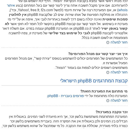
לכל מנהל ראשי אשר נמצא בקבוצה הנקראת “הצוות”. הדף יכול לשמש גם עזר
להערותיכם. אם אינך מקבל תשובה אתה צריך ליצור קשר עם בעל המתחם (בצע
איתור
whois
) או, אם המערכת רצה על שירות חינמי (למשל Yahoo!, free.fr, f2s.com, וכד'),
ההנהלה או מחלקת הפגיעות של אותו שירות. שים לב שלקבוצת phpBB
אין לחלוטין
סמכות שיפוטית
ואינה יכולה בשום דרך לשאת באחריות לגבי איך, איפה או על־ידי מי
מערכת זו בשימוש. אל תצור קשר עם קבוצת phpBB בהקשר לכל חומר לא חוקי אשר
לא
קשור באופן ישיר
לאתר phpBB.co.il או המערכת phpBB עצמה בפרט. אם תשלח דואר
אלקטרוני לקבוצת phpBB
לגבי כל שימוש בצד שלישי
של מערכת זו, צפה לתשובה
מצומצמת או לשום תשובה בכלל.
חזור למעלה
איך אני יוצר קשר עם מנהל הפורומים?
כל המשתמשים של הפורומים יכולים להשתמש בטופס “יצירת קשר”, אם מנהל הפורומים
הפעיל אפשרות זו.
משתמשים רשומים יכולים לצפות גם בעמוד “הצוות”.
חזור למעלה
קבוצת המתרגמים phpBB הישראלי
מי מתרגם את המערכת הזאת?
המערכת כולה מתורגמת על ידי
phpBB - פורומים בעברית
.
חזור למעלה
זכר ונקבה במערכת?
המערכת המתורגמת משתמשת בלשון זכר, אך היא מיועדת לשני המינים. באנגלית אין
הבדלים בין המינים ולכן באנגלית אין את המקרה הזה. בעברית משתמשים בלשון זכר
כצורה בלתי מוגדרת, שכוללת גם את הנקבה. כל מי שמתנצל על שהוא משתמש בלשון זכר,