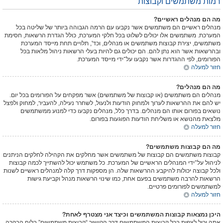
רמות משתמשים וקבוצות
מה הם מנהלים ראשיים?
מנהלים ראשיים הם משתמשים אשר נקבעו עם הרמה הגבוהה ביותר של שליטה בכל
המערכת. משתמשים אלו יכולים לשלוט בכל חלקי המערכת, כולל הגדרת הרשאות, חסימת
משתמשים, יצירת קבוצות משתמשים או מנהלים, וכד', תלויים תחת מייסד המערכת
ובהרשאות אשר הוא נתן להם. הם יכולים גם להיות בעלי הרשאות ניהול מלאות בכל
הפורומים, לפי ההגדרות אשר נקבעו על־ידי מייסד המערכת.
חזור למעלה
מה הם מנהלים?
מנהלים הם משתמשים (או קבוצות של משתמשים) אשר מפקחים על הפורומים בכל יום.
יש להם את ההרשאות לערוך ולמחוק הודעות ולנעול, לשחרר נעילה, להעביר, למחוק ולפצל
נושאים בפורום אותו הם מנהלים. בדרך כלל, מנהלים נקבעו כדי למנוע ממשתמשים
מלצאת מהנושא או משליחת הודעות הפוגעות בפורום.
חזור למעלה
מה הם קבוצות משתמשים?
קבוצות משתמשים הם קבוצות של משתמשים אשר מחלקים את הקהילה לחלקים הניתנים
לניהול על־ידי המנהלים הראשיים של המערכת. כל משתמש יכול להשתייך לכמה קבוצות
ולכל קבוצה יכולות להיקבע ההרשאות שלה. הן מספקות דרך קלה למנהלים ראשיים לשנות
הרשאות להרבה משתמשים בפעם אחת, כמו שינוי הרשאות מנהל וקביעת גישות
למשתמשים לפורומים פרטיים.
חזור למעלה
היכן נמצאות קבוצות המשתמשים וכיצד אני מצטרף לאחת?
אתה יכול לצפות בכל קבוצות המשתמשים דרך הקישור “קבוצות משתמשים” בלוח הבקרה