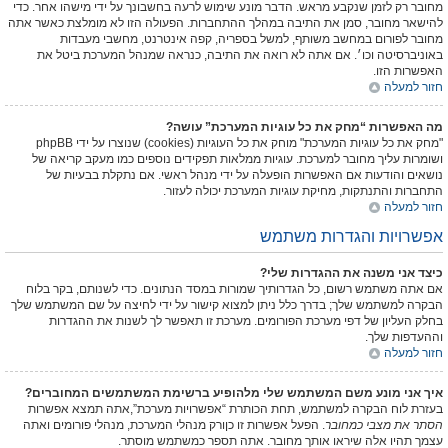
מחובר רק לזמן שנקבע מראש. הדבר מונע שימוש לרעה בחשבונך על ידי מישהו אחר. כדי
להישאר מחובר, סמן את התיבה במהלך ההתחברות. הפעולה הזו לא מומלצת כאשר אתה
מחובר לפורום במחשב משותף, למשל בספריה, קפה אינטרנט, מחשבי מעבדות
באוניברסיטה וכו׳. אם אתה לא רואה את התיבה, כנראה שמנהל המערכת ביטל את
האפשרות הזו.
חזור למעלה
מה האפשרות “מחק את כל עוגיות המערכת” עושה?
"מחק את כל עוגיות המערכת" מוחק את כל העוגיות (cookies) שנוצרו על ידי phpBB
ושומרות עליך מחובר למערכת. עוגיות ממלאות תפקידים נוספים כמו מעקב קריאה של
נושאים והודעות אם האפשרות הופעלה על ידי מנהל ראשי. אם נתקלת בבעיות של
התחברות והתנתקות, מחיקת עוגיות המערכת יכולה לעזור.
חזור למעלה
אפשרויות והגדרות משתמש
כיצד אני משנה את ההגדרות שלי?
אם אתה משתמש רשום, כל הגדרותיך שמורות במסד הנתונים. כדי לשנותם, בקר בלוח
הבקרה למשתמש שלך; בדרך כלל ניתן למצוא קישור על ידי לחיצה על שם המשתמש שלך
בחלק העליון של דפי מערכת הפורומים. מערכת זו תאפשר לך לשנות את ההגדרות
וההעדפות שלך.
חזור למעלה
איך אני מונע משם המשתמש שלי מלהופיע ברשימת המשתמשים המחוברים?
בעזרת לוח הבקרה למשתמש, תחת הכותרת “אפשרויות מערכת”,אתה תמצא אפשרות
הסתר את מצבי כמחובר
. הפעל אפשרות זו
כן
ורק מנהלי המערכת, מנהלי פורומים ואתה
עצמך תהיו אלה שיראו אותך מחובר. אתה תספר כמשתמש מוסתר.