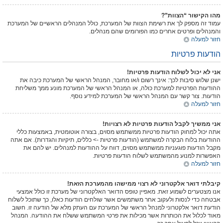
מהו הקישור “הצוות”?
עמוד זה מספק לך את רשימת הצוות של המערכת, כולל המנהלים הראשיים של המערכת
והמנהלים ופרטים אחרים כמו הפורומים שהם מנהלים.
חזור למעלה
הודעות פרטיות
אני לא יכול לשלוח הודעות פרטיות!
ישנן שלוש סיבות לכך: אינך רשום ו/או מחובר, המנהל הראשי של המערכת כיבה את
ההודעות הפרטיות למערכת כולה, או המנהל הראשי של המערכת מונע ממך משליחת
הודעות. צור קשר עם המנהל הראשי של המערכת למידע נוסף.
חזור למעלה
אני ממשיך לקבל הודעות פרטיות לא רצויות!
אתה יכול למחוק הודעות פרטיות ממשתמש מסוים, בצורה אוטומטית, באמצעות כללי
ההודעות בלוח הבקרה למשתמש (הודעות פרטיות -> כללים, תיקיות והגדרות). אם אתה
מקבל הודעות פוגעניות ממשתמש מסוים, דווח על ההודעות למנהלים. יש להם את
האפשרות למנוע מהמשתמש לשלוח הודעות פרטיות.
חזור למעלה
קיבלתי דואר אלקטרוני לא רצוי ממישהו מהמערכת הזאת!
אנו מצטערים לשמוע זאת. מאפיין טופס הדואר האלקטרוני של מערכת זו כולל אמצעי
אבטחה כדי לנסות ולעקוב אחר משתמשים אשר שולחים הודעות כאלו, כך שתוכל לשלוח
הודעת דואר אלקטרוני למנהל הראשי של המערכת עם העתק מלא של הודעה זו. חשוב
מאוד לכלול את הכותרות אשר מכילות את פרטי המשתמש ששלח את ההודעה. המנהל