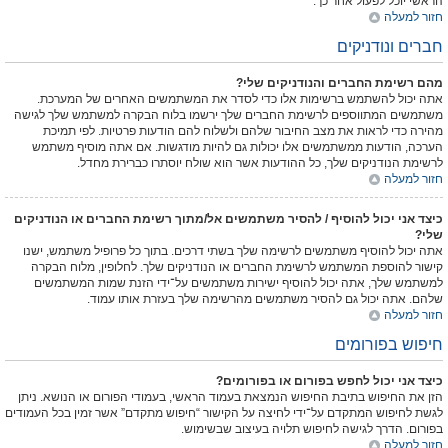
הראשי יוכל לפעול אחר כך.
חזור למעלה
חברים ונודניקים
מהם רשימת החברים והנודניקים שלי?
אתה יכול להשתמש ברשימות אלו כדי לסדר את המשתמשים האחרים של המערכת.
משתמשים המתווספים לרשימת החברים שלך ירשמו בלוח הבקרה למשתמש שלך לגישה
מהירה כדי לראות את מצב החיבור שלהם ולשלוח להם הודעות פרטיות. לפי תמיכת
הערכה, הודעות ממשתמשים אלו יכולות גם להיות מודגשות. אם אתה מוסיף משתמש
לרשימת הנודניקים שלך, כל ההודעות אשר הוא שולח יוסתרו כברירת מחדל.
חזור למעלה
כיצד אני יכול להוסיף / להסיר משתמשים אל/מתוך רשימת החברים או הנודניקים
שלי?
אתה יכול להוסיף משתמשים לרשימה שלך בשתי דרכים. בתוך כל פרופיל משתמש, ישנו
קישור להוספת המשתמש לרשימת החברים או הנודניקים שלך. לחלופין, מלוח הבקרה
למשתמש שלך, אתה יכול להוסיף ישירות משתמשים על־ידי הזנת שמות המשתמשים
שלהם. אתה יכול גם להסיר משתמשים מהרשימה שלך בעזרת אותו עמוד.
חזור למעלה
חיפוש בפורומים
כיצד אני יכול לחפש בפורום או בפורומים?
הזן את החיפוש בתיבת החיפוש הנמצאת בעמוד הראשי, בעמודי הפורום או הנושא. ניתן
לגשת לחיפוש המתקדם על־ידי לחיצה על הקישור “חיפוש מתקדם” אשר זמין בכל העמודים
בפורום. הדרך לגישה לחיפוש תלויה בעיצוב שבשימוש.
חזור למעלה