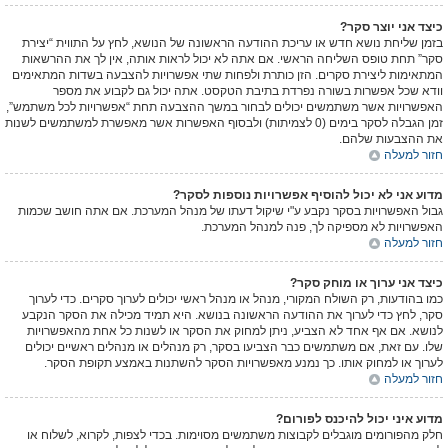
כיצד אני יוצר סקר?
בזמן שליחת נושא חדש או עריכת ההודעה הראשונה של הנושא, לחץ על התווית “יצירת
סקר” תחת טופס השליחה הראשי. אם אתה לא יכול לראות אותה, אין לך את ההרשאות
המתאימות ליצירת סקרים. הזן כותרת ולפחות שתי אפשרויות להצבעה בשדות המתאימים
וודא שכל אפשרות בשורה נפרדת בתיבת הטקסט. אתה יכול גם לקבוע את מספר
האפשרויות אשר משתמשים יכולים לבחור במשך ההצבעה תחת “אפשרויות לכל משתמש”,
זמן הגבלה לסקר בימים (0 לצמיתות) ולבסוף האפשרות אשר מאפשרת למשתמשים לשנות
את ההצבעות שלהם.
חזור למעלה
מדוע אני לא יכול להוסיף אפשרויות נוספות לסקר?
גבול האפשרויות בסקר נקבע ע"י שיקול דעתו של מנהל המערכת. אם אתה חושב שכמות
האפשרויות לא מספיקה לך, פנה למנהל המערכת.
חזור למעלה
כיצד אני ערוך או מוחק סקר?
כמו בהודעות, רק השולח המקורי, מנהל או מנהל ראשי יכולים לערוך סקרים. כדי לערוך
סקר, לחץ כדי לערוך את ההודעה הראשונה בנושא. היא תמיד מכילה את הסקר הנקבע
לנושא. אם אף אחד לא הצביע, ניתן למחוק את הסקר או לשנות כל אחת מהאפשרויות
שלו. עם זאת, אם משתמשים כבר הצביעו בסקר, רק מנהלים או מנהלים ראשיים יכולים
לערוך או למחוק אותו. כך נמנע מאפשרויות הסקר להשתנות באמצע תקופת הסקר.
חזור למעלה
מדוע איני יכול להיכנס לפורום?
חלק מהפורומים מוגבלים לקבוצות משתמשים מסוימות. בכדי לצפות, לקרוא, לשלוח או