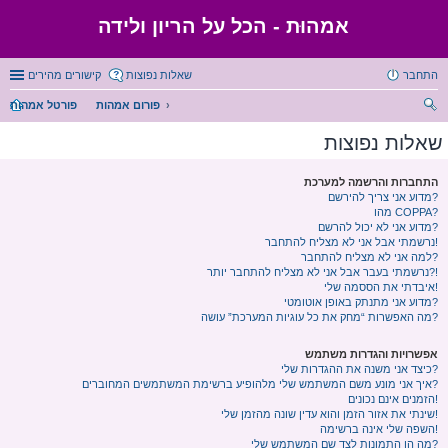
אמהוּת - הכל על הריון ולידה
התחבר
שאלות נפוצות
קישורים מהירים
פורום אמהות
פורטל אמהות
יפו
שאלות נפוצות
ש
התחברות והרשמה למערכת
מדוע אני צריך להירשם?
מהו COPPA?
מדוע אני לא יכול להרשם?
נרשמתי אבל אני לא מצליח להתחבר!
למה אני לא מצליח להתחבר?
נרשמתי בעבר אבל אני לא מצליח להתחבר יותר?!
איבדתי את הססמה שלי!
מדוע אני מתנתק באופן אוטומטי?
מה האפשרות “מחק את כל עוגיות המערכת” עושה?
אפשרויות והגדרות משתמש
כיצד אני משנה את ההגדרות שלי?
איך אני מונע משם המשתמש שלי מלהופיע ברשימת המשתמשים המחוברים?
הזמנים אינם נכונים!
שינתי את אזור הזמן והוא עדין שונה מהזמן שלי!
השפה שלי אינה ברשימה!
מה הן התמונות לצד שם המשתמש שלי?