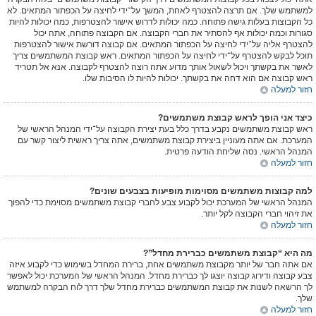
למשתמש שלך. אם תרצה להצטרף לאחת, המשך על־ידי לחיצה על הכפתור המתאים. לא
כל הקבוצות בעלות גישה פתוחה. כמה יכולות לדרוש אישור להצטרפות, כמה יכולות להיות
סגורות וכמה יכולות אף להסתיר את חברי הקבוצה. אם הקבוצה פתוחה, אתה יכול
להצטרף אליה על־ידי לחיצה על הכפתור המתאים. אם קבוצה דורשת אישור להצטרפות
תוכל לבקש להצטרף על־ידי לחיצה על הכפתור המתאים. ראש קבוצת המשתמשים צריך
לאשר את בקשתך ויכול לשאול אותך מדוע אתה רוצה להצטרף לקבוצה. אנא אל תטריד
ראש קבוצה אם הוא דחה את בקשתך. יכולות להיות לו הסיבות שלו.
חזור למעלה
כיצד אני הופך לראש קבוצת משתמשים?
ראש קבוצת משתמשים נקבע בדרך כלל בעת יצירת הקבוצה על־ידי המנהל הראשי של
המערכת. אם אתה מעוניין ביצירת קבוצת משתמשים, אתה צריך ראשית ליצור קשר עם
המנהל הראשי. נסה שליחת הודעה פרטית.
חזור למעלה
למה קבוצות משתמשים מסוימות מופיעות בצבעים שונים?
המנהל הראשי של המערכת יכול לקבוע צבע לחברי קבוצת משתמשים מסוימת כדי להפוך
את זיהוי חברי הקבוצה לקל יותר.
חזור למעלה
מה היא “קבוצת משתמשים כברירת מחדל”?
אם אתה חבר של יותר מקבוצת משתמשים אחת, ברירת המחדל בשימוש כדי לקבוע איזה
צבע קבוצה ודירוג קבוצה יוצגו לך כברירת מחדל. המנהל הראשי של המערכת יכול לאפשר
לך הרשאה לשנות את קבוצת המשתמשים כברירת מחדל שלך דרך לוח הבקרה למשתמש
שלך.
חזור למעלה