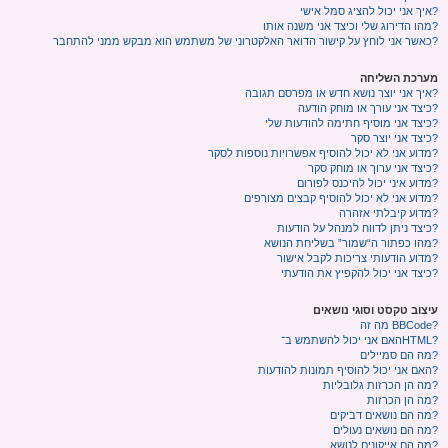
איך אני יכול להציג סמל אישי?
מהו הדירוג שלי וכיצד אני משנה אותו?
כאשר אני לוחץ על קישור הדואר האלקטרוני של משתמש הוא מבקש ממני להתחבר?
מערכת השליחה
איך אני יוצר נושא חדש או מפרסם תגובה?
כיצד אני עורך או מוחק הודעה?
כיצד אני מוסיף חתימה להודעות שלי?
כיצד אני יוצר סקר?
מדוע אני לא יכול להוסיף אפשרויות נוספות לסקר?
כיצד אני ערוך או מוחק סקר?
מדוע איני יכול להיכנס לפורום?
מדוע אני לא יכול להוסיף קבצים מצורפים?
מדוע קיבלתי אזהרה?
כיצד ניתן לדווח למנהל על הודעות?
מהו כפתור ה“שמור” בשליחת הנושא?
מדוע הודעותי צריכות לקבל אישור?
כיצד אני יכול להקפיץ את הודעתי?
עיצוב טקסט וסוגי נושאים
מה זה BBCode?
האם אני יכול להשתמש ב־HTML?
מה הם סמיילים?
האם אני יכול להוסיף תמונות להודעות?
מה הן הכרזות גלובליות?
מה הן הכרזות?
מה הם נושאים דביקים?
מה הם נושאים נעולים?
מה הם אייקונים לנושא?