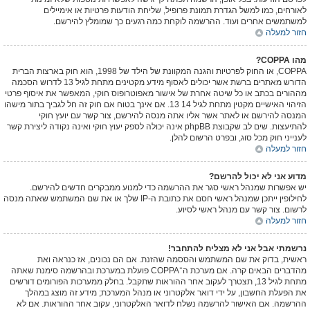
לאורחים, כמו למשל הגדרת תמונת פרופיל, שליחת הודעות פרטיות או אימיילים
למשתמשים אחרים ועוד. ההרשמה לוקחת כמה רגעים כך שמומלץ להירשם.
חזור למעלה
מהו COPPA?
COPPA, או החוק לפרטיות והגנה המקוונת של הילד של 1998, הוא חוק בארצות הברית
הדורש מאתרים ברשת אשר יכולים לאסוף מידע מקטינים מתחת לגיל 13 לדרוש הסכמה
מההורים בכתב או כל שיטה אחרת של אישור מאפוטרופוס חוקי, המאפשר את איסוף פרטי
הזיהוי האישיים מקטין מתחת לגיל 14 13. אם אינך בטוח אם חוק זה חל לגביך בתור מישהו
המנסה להירשם או לאתר אשר אליו אתה מנסה להירשם, צור קשר עם יועץ חוקי
להתיעצות. שים לב שקבוצת phpBB אינה יכולה לספק יעוץ חוקי ואינה נקודה ליצירת קשר
לענייני חוק מכל סוג, ובפרט הרשום להלן.
חזור למעלה
מדוע אני לא יכול להרשם?
יש אפשרות שמנהל ראשי סגר את ההרשמה כדי למנוע ממבקרים חדשים להירשם.
לחילופין ייתכן שמנהל ראשי חסם את כתובת ה-IP שלך או את שם המשתמש שאתה מנסה
לרשום. צור קשר עם מנהל ראשי לסיוע.
חזור למעלה
נרשמתי אבל אני לא מצליח להתחבר!
ראשית, בדוק את שם המשתמש והססמה שהזנת. אם הם נכונים, אז כנראה ואת
מהדברים הבאים קרה. אם מערכת ה־COPPA פועלת במערכת ובהרשמה סימנת שאתה
מתחת לגיל 13, תצטרך לעקוב אחר ההוראות שתקבל. בחלק ממערכות הפורומים דורשים
את הפעלת החשבון, על ידי דואר אלקטרוני או מנהל המערכת; מידע זה מוצג במהלך
ההרשמה. אם האישור להרשמה נשלח לדואר האלקטרוני, עקוב אחר ההוראות. אם לא