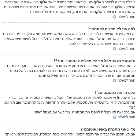
קיבלת הודעה לדואר האלקטרוני, כנראה ונתת כתובת דואר אלקטרוני שגויה או שמערכת
הדואר האלקטרוני העבירה את הודעת האישור בסינון הספאם. אם אתה בטוח שהפרטים
שהזנת נכונים ודואר האלקטרוני אכן נכונה, צור קשר עם מנהל המערכת.
חזור למעלה
למה אני לא מצליח להתחבר?
יש כמה סיבות אפשריות לכך. קודם כל, ודא ששם המשתמש והססמה שלך נכונים. אם הם
נכונים, צור קשר עם מנהל ראשי כדי לוודא שלא נחסמת. לחילופין, יכול להיות שיש שגיאה
בהגדרות האתר שהמנהלים שלו יצטרכו לתקן
חזור למעלה
נרשמתי בעבר אבל אני לא מצליח להתחבר יותר?!
קיימת אפשרות שמנהל ראשי כיבה או מחק את חשבונך מסיבה כלשהי. בנוסף, פורומים
רבים מוחקים משתמשים אשר לא פירסמו הודעות זמן רב כדי לצמצם בגודל של בסיס
הנתונים. אם זה קרה, נסה להירשם שוב ולהיות יותר פעיל בדיונים.
חזור למעלה
איבדתי את הססמה שלי!
בלי פאניקה! אי אפשר לשחזר את הססמה שלך, אבל כן אפשר לאפס אותה. בקר בדף
ההתחברות ולחץ על
שכחתי את ססמתי
. עקוב אחר ההוראות ותוכל להתחבר שוב תוך זמן
קצר.
אם בכל זאת לא תצליח לאפס את הססמה, צור קשר עם מנהל ראשי
חזור למעלה
מדוע אני מתנתק באופן אוטומטי?
אם לא תסמן את לבדוק את תיבת הסימון
זכור אותי
בעת הכניסה, המערכת תשאיר אותך