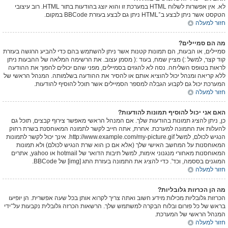
לא. אין אפשרות לשלוח HTML במערכת זו והוא יוצג בהודעות בתור HTML. רוב עיצובי
הטקסט אשר ניתן לבצע ב־HTML ניתן גם לבצע בעזרת BBCode במקום.
חזור למעלה
מה הם סמיילים?
סמיילים, או הבעות, הם תמונות קטנות אשר ניתן להשתמש בהם כדי להביע הרגשה בעזרת
קוד קצר, למשל :) מציין שמח, בעוד :( מסמן עצוב. את הרשימה המלאה של ההבעות ניתן
לראות בטופס השליחה. נסה לא להגזים בסמיילים, מפני שהם יכולים להפוך את ההודעה
ללא קריאה ומנהל יכול להוציא אותם או להסיר את ההודעה בשלמותה. המנהל הראשי של
המערכת יכול גם לקבוע הגבלה למספר הסמיילים אשר תוכל להוסיף להודעות.
חזור למעלה
האם אני יכול להוסיף תמונות להודעות?
כן, ניתן להציג תמונות בהודעות שלך. אם המנהל הראשי מאפשר צירוף קבצים, תוכל גם
להעלות את התמונה למערכת. אחרת, אתה חייב לקשר לתמונה המאוחסנת בשרת רחוק
הנגיש לכולם, למשל http://www.example.com/my-picture.gif. אינך יכול לקשר לתמונות
המאוחסנות על המחשב האישי שלך (אלא אם כן הוא שרת הנגיש לכולם) ולא תמונות
המאוחסנות מאחורי מנגנוני אימות, למשל תיבות הדואר של hotmail או yahoo, אתרים
המוגנים בססמה, וכד'. כדי להציג את התמונה בעזרת התג [img] של BBCode.
חזור למעלה
מה הן הכרזות גלובליות?
הכרזות גלובליות מכילות מידע חשוב ואתה צריך לקרוא אותן בכל שעה אפשרית. הן יופיעו
בראש של כל פורום ובלוח הבקרה למשתמש שלך. הרשאות הכרזה גלובלית נקבעות על־ידי
המנהל הראשי של המערכת.
חזור למעלה