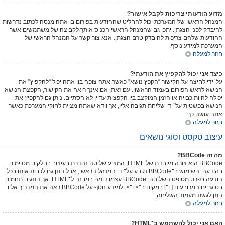
מדוע הודעותי צריכות לקבל אישור?
המנהל הראשי של המערכת יכול להחליט שההודעות בפורום בו אתה מנסה לכתוב נדרשות
להיבדק לפני הצגתן. יתכן גם שהמנהל הראשי הכניס אותך לקבוצה של משתמשים אשר
ההודעות שלהם צריכות להיבדק טרם הצגתן. אנא צור קשר על המנהל הראשי של
המערכת למידע נוסף.
חזור למעלה
כיצד אני יכול להקפיץ את הודעתי?
על־ידי לחיצה על הקישור “הקפץ נושא” כאשר אתה צופה בו, אתה יכול “להקפיץ” את
הנושא לראש הפורום בעמוד הראשון. עם זאת, אם אינך רואה את הקישור, הקפצת הנושא
יכולה להיות כבויה או הזמן המוקצב בין הקפצות עדיין לא הסתיים. ניתן גם להקפיץ את
הנושא בפשטות על־ידי שליחת תגובה אליו, אך וודא שאתה מציית לחוקי המערכת כאשר
אתה עושה כך.
חזור למעלה
עיצוב טקסט וסוגי נושאים
מה זה BBCode?
BBCode הוא צורה מיוחדת של HTML, המציע שליטה נהדרת בעיצוב בחלקים מסוימים
בהודעה. השימוש ב־BBCode נקבע על־ידי המנהל הראשי, אבל ניתן גם לכבות אותו בכל
הודעה בפרט מטופס השליחה. BBCode עצמו דומה במבנה ל־HTML, אך התגים תחמים
בסוגריים המרובעים [ ו־] במקום ב־< ו־>. למידע נוסף על BBCode ראה את המדריך אליו
ניתן לגשת מעמוד השליחה.
חזור למעלה
האם אני יכול להשתמש ב־HTML?