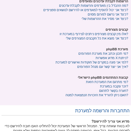
הרשמות לקבלת עדכונים ומועדפים
מה ההבדל בין מועדפים והרשמות לקבלת עדכונים?
כיצד אני יכול להוסיף למועדפים או להירשם לנושאים ספציפיים?
כיצד אני נרשם לפורום מסוים?
כיצד אני מסיר את ההרשמות שלי?
קבצים מצורפים
אלו מין קבצים מצורפים ניתנים לצירוף במערכת זו?
כיצד אני מוצא את כל הקבצים המצורפים שלי?
מערכת phpBB
מי תכנן וכתב את מערכת הפורומים?
מדוע אפשרות X ניתנת?
למי אני פונה במקרים של חוקתיות ואישורים למערכת?
איך אני יוצר קשר עם מנהל הפורומים?
קבוצת המתרגמים phpBB הישראלי
מי מתרגם את המערכת הזאת?
זכר ונקבה במערכת?
הערה בקשר לתרגום?
האם ניתן להוריד את הזכויות הנמצאות למטה?
התחברות והרשמה למערכת
מדוע אני צריך להירשם?
לא בטוח שאתה צריך. המנהל הראשי של המערכת יכול להחליט האם חובה להירשם כדי
לפרסם הודעות. בכל אופן, הרשמה תפתח לך גישה לאפשרויות נוספות שלא זמינות