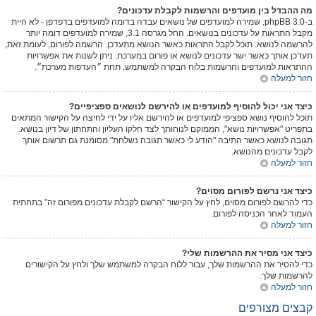
מה ההבדל בין מועדפים והרשמות לקבלת עדכונים?
ב-phpBB 3.0, שמירה למועדפים של נושאים עבדה בדומה למועדפים בדפדפן - לא היית
מקבל התראות על עדכונים בנושאים. החל מגרסה 3.1, שמירה למועדפים דומה יותר
להרשמה לנושא. תוכל לקבל התראות כאשר הנושא מתעדכן. הרשמה לפורום, לעומת זאת,
תעדכן אותך כאשר ישר עדכונים לנושא או פורום במערכת. ניתן לשנות את אפשרויות
ההתראות למועדפים והרשמות בלוח הבקרה למשתמש, תחת ״העדפות מערכת״.
חזור למעלה
כיצד אני יכול להוסיף למועדפים או להירשם לנושאים ספציפיים?
תוכל להוסיף נושא ספציפי למועדפים או להירשם אליו על ידי לחיצה על הקישור המתאים
בתפריט "אפשרויות נושא", הממוקם לנוחותך לצד חלקו העליון והתחתון של דיון בנושא.
תגובה לנושא כאשר התיבה "הודע לי כאשר תגובה נשלחת" מסומנת גם תרשום אותך
לקבל עדכונים מהנושא.
חזור למעלה
כיצד אני נרשם לפורום מסוים?
כדי להרשם לפורום מסוים, לחץ על הקישור “הרשם לקבלת עדכונים מפורום זה” בתחתית
העמוד לאחר הכניסה לפורום.
חזור למעלה
כיצד אני מסיר את ההרשמות שלי?
כדי להסיר את ההרשמות שלך, עבור ללוח הבקרה למשתמש שלך ולחץ על הקישורים
להרשמות שלך.
חזור למעלה
קבצים מצורפים