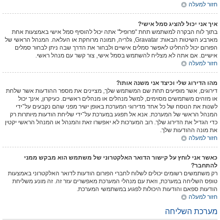
חזור למעלה
איך אני יכול להציג סמל אישי?
בתוך לוח הבקרה למשתמש תחת "פרופיל" אתה יכול להוסיף סמל אישי באמצעות אחת
מארבע השיטות הבאות: Gravatar, גלריה, תמונה מרוחקת או העלאה. המנהל הראשי של
הפורום יכול להחליט לאפשר סמלים אישיים ולבחור את הדרך שבה ניתן לבחור סמלים
אישיים. אם אתה לא מצליח להשתמש בסמל אישי, צור קשר עם מנהל ראשי.
חזור למעלה
מהו הדירוג שלי וכיצד אני משנה אותו?
דירוגים, אשר מופיעים תחת שם המשתמש שלך, מציינים את מספר ההודעות אשר שלחת
או מזהים משתמשים מסוימים, למשל מנהלים או מנהלים ראשיים. כעיקרון, אינך יכול
לשנות את הנוסח של כל אחד מדירוגי המערכת באופן ישיר מפני שהם נקבעים על־ידי
המנהל הראשי של המערכת. אנא אל תפגע במערכת על־ידי שליחת הודעות מיותרות רק
כדי הגדיל את הדירוג שלך. רוב המערכות לא יאפשרו זאת והמנהל או המנהל הראשי יקטין
את מונה ההודעות שלך.
חזור למעלה
כאשר אני לוחץ על קישור הדואר האלקטרוני של משתמש הוא מבקש ממני
להתחבר?
רק משתמשים רשומים יכולים לשלוח לחברי הפורום הודעות לדואר האלקטרוני באמצעות
טופס השליחה במערכת, וזאת עם מנהלי המערכת מאפשרים עזר זה. זה מונע משליחת
הודעות ספאם והודעות היכולות לפגוע במשתמשי המערכת.
חזור למעלה
מערכת השליחה