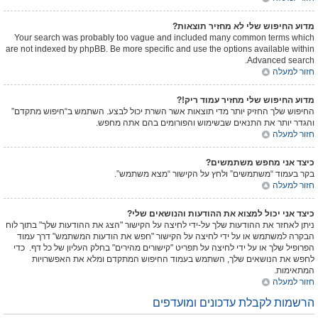
מדוע החיפוש שלי לא מחזיר תוצאות?
Your search was probably too vague and included many common terms which
are not indexed by phpBB. Be more specific and use the options available within
Advanced search.
חזור למעלה
מדוע החיפוש שלי מחזיר עמוד ריק!?
החיפוש שלך החזיק יותר מדי תוצאות אשר השרת יכול לבצע. השתמש ב“חיפוש מתקדם”
והגדר יותר את התנאים שבשימוש והפורומים בהם אתה מחפש.
חזור למעלה
כיצד אני מחפש משתמשים?
בקר בעמוד “משתמשים” ולחץ על הקישור “מצא משתמש”.
חזור למעלה
כיצד אני יכול למצוא את ההודעות והנושאים שלי?
ניתן לאחזר את ההודעות שלך על-ידי לחיצה על הקישור "הצג את ההודעות שלך" בתוך לוח
הבקרה למשתמש או על ידי לחיצה על הקישור "חפש את הודעות המשתמש" דרך עמוד
הפרופיל שלך או על ידי לחיצה על תפריט "קישורים מהירים" בחלק העליון של כל דף. כדי
לחפש את הנושאים שלך, השתמש בעמוד החיפוש המתקדם ומלא את האפשרויות
המתאימות.
חזור למעלה
הרשמות לקבלת עדכונים ומועדפים