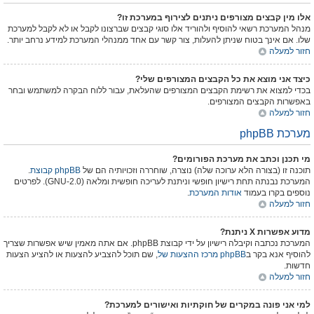
אלו מין קבצים מצורפים ניתנים לצירוף במערכת זו?
מנהל המערכת רשאי להוסיף ולהוריד אלו סוגי קבצים שברצונו לקבל או לא לקבל למערכת
שלו. אם אינך בטוח שניתן להעלות, צור קשר עם אחד ממנהלי המערכת למידע נרחב יותר.
חזור למעלה
כיצד אני מוצא את כל הקבצים המצורפים שלי?
בכדי למצוא את רשימת הקבצים המצורפים שהעלאת, עבור ללוח הבקרה למשתמש ובחר
באפשרות הקבצים המצורפים.
חזור למעלה
מערכת phpBB
מי תכנן וכתב את מערכת הפורומים?
תוכנה זו (בצורה הלא ערוכה שלה) נוצרה, שוחררה וזכויותיה הם של
קבוצת phpBB
.
המערכת נבנתה תחת רישיון חופשי וניתנת לעריכה חופשית ומלאה (GNU-2.0). לפרטים
נוספים בקרו בעמוד
אודות המערכת
.
חזור למעלה
מדוע אפשרות X ניתנת?
המערכת נכתבה וקיבלה רישיון על ידי קבוצת phpBB. אם אתה מאמין שיש אפשרות שצריך
להוסיף אנא בקר ב
מרכז ההצעות של phpBB
, שם תוכל להצביע להצעות או להציע הצעות
חדשות.
חזור למעלה
למי אני פונה במקרים של חוקתיות ואישורים למערכת?