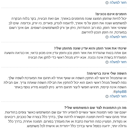
חזור למעלה
הזמנים אינם נכונים!
יכול להיות שהזמן המוצג שונה מהזמנים באזורך. אם זאת הבעיה, בקר בלוח הבקרה
למשתמש ושנה את הזמן על פי אזורך, לדוגמה לונדון, פאריס, ניו יורק, וכדומה. שים לב
ששינוי אזור הזמן, כמו רוב ההגדרות, ניתן אך ורק למשתמשים רשומים. אם אינך רשום
במערכת, זה הזמן הנכון להירשם.
חזור למעלה
שינתי את אזור הזמן והוא עדין שונה מהזמן שלי!
אם אתה בטוח שהגדרת את אזור הזמן נכון והזמן עדין אינו מכוון כראוי, אז כנראה והשעה
המוגדרת בשרת אינה נכונה. אנא יידע מנהל ראשי כדי לתקן את הבעיה
חזור למעלה
השפה שלי אינה ברשימה!
או שהמנהל הראשי לא התקין השפה או שאף אחד לא תרגם את המערכת לשפה שלך.
נסה לשאול מנהל ראשי האם הוא יכול להתקין את חבילת השפה שאתה צריך. אם חבילת
השפה אינה קיימת, תרגיש חופשי ליצור תרגום חדש. ניתן למצוא מידע נוסף באתר
®.
phpBB
חזור למעלה
מה הן התמונות לצד שם המשתמש שלי?
ישנם שני סוגי תמונות אשר עשויים להופיע יחד עם שם המשתמש כאשר צופים בהודעות.
אחד מהם עשוי להיות תמונה הקשורה לדרגה שלך, בדרך כלל בצורה של כוכבים, ריבועים
או נקודות, המציין כמה הודעות כתבת או את מעמדך בפורום. תמונה אחרת, בדרך כלל
גדולה יותר, ידועה כסמל אישי ובדרך כלל ייחודית או אישית לכל משתמש.