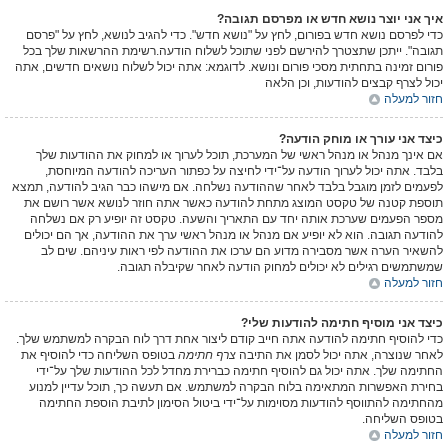
איך אני יוצר נושא חדש או מפרסם תגובה?
כדי לפרסם נושא חדש בפורום, לחץ על "נושא חדש". כדי להגיב לנושא, לחץ על "פרסם
תגובה". ייתכן שתצטרך להירשם לפני שתוכל לשלוח הודעה.רשימת ההרשאות שלך בכל
פורום זמינה בתחתית מסכי פורום ונושא. לדוגמא: אתה יכול לשלוח נושאים חדשים, אתה
יכול לצרף קבצים להודעות, וכן הלאה
חזור למעלה
כיצד אני עורך או מוחק הודעה?
אם אינך מנהל או מנהל ראשי של המערכת, תוכל לערוך או למחוק את ההודעות שלך
בלבד. אתה יכול לערוך הודעה על־ידי לחיצה על כפתור העריכה להודעה המיוחסת,
לפעמים לזמן מוגבל בלבד לאחר שההודעה נשלחה. אם מישהו כבר הגיב להודעה, תמצא
תוספת קטנה של טקסט המוצג מתחת להודעה כאשר אתה חוזר לנושא אשר רושם את
מספר הפעמים שערכת אותה יחד עם התאריך והשעה. טקסט זה יופיע רק אם נשלחה
להודעה תגובה. הוא לא יופיע אם מנהל או מנהל ראשי ערך את ההודעה, אך הם יכולים
להשאיר הערה אשר מסבירה מדוע הם ערכו את ההודעה לפי ראות עיניהם. שים לב
שמשתמשים רגילים לא יכולים למחוק הודעה לאחר שקיבלה תגובה.
חזור למעלה
כיצד אני מוסיף חתימה להודעות שלי?
כדי להוסיף חתימה להודעה אתה חייב קודם ליצור אחת דרך לוח הבקרה למשתמש שלך.
לאחר שנוצרה, אתה יכול לסמן את התיבה
צרף חתימה
בטופס השליחה כדי להוסיף את
החתימה שלך. אתה יכול גם להוסיף חתימה כברירת מחדל לכל ההודעות שלך על־ידי
בחירת האפשרות המתאימה בלוח הבקרה למשתמש. אם תעשה כך, תוכל עדיין למנוע
מהחתימה להתווסף להודעות מסוימות על־ידי ביטול הסימון לתיבת הוספת החתימה
בטופס השליחה.
חזור למעלה