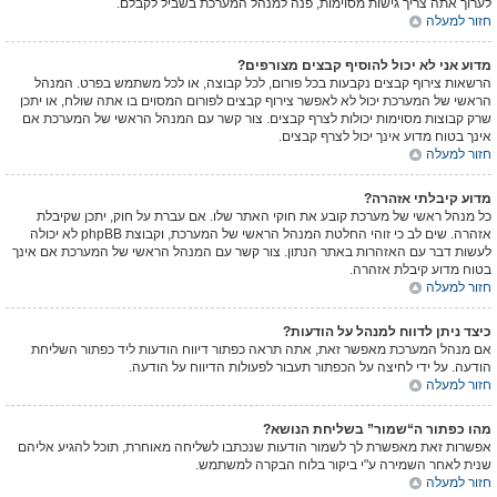
לערוך אתה צריך גישות מסוימות, פנה למנהל המערכת בשביל לקבלם.
חזור למעלה
מדוע אני לא יכול להוסיף קבצים מצורפים?
הרשאות צירוף קבצים נקבעות בכל פורום, לכל קבוצה, או לכל משתמש בפרט. המנהל
הראשי של המערכת יכול לא לאפשר צירוף קבצים לפורום המסוים בו אתה שולח, או יתכן
שרק קבוצות מסוימות יכולות לצרף קבצים. צור קשר עם המנהל הראשי של המערכת אם
אינך בטוח מדוע אינך יכול לצרף קבצים.
חזור למעלה
מדוע קיבלתי אזהרה?
כל מנהל ראשי של מערכת קובע את חוקי האתר שלו. אם עברת על חוק, יתכן שקיבלת
אזהרה. שים לב כי זוהי החלטת המנהל הראשי של המערכת, וקבוצת phpBB לא יכולה
לעשות דבר עם האזהרות באתר הנתון. צור קשר עם המנהל הראשי של המערכת אם אינך
בטוח מדוע קיבלת אזהרה.
חזור למעלה
כיצד ניתן לדווח למנהל על הודעות?
אם מנהל המערכת מאפשר זאת, אתה תראה כפתור דיווח הודעות ליד כפתור השליחת
הודעה. על ידי לחיצה על הכפתור תעבור לפעולות הדיווח על הודעה.
חזור למעלה
מהו כפתור ה“שמור” בשליחת הנושא?
אפשרות זאת מאפשרת לך לשמור הודעות שנכתבו לשליחה מאוחרת, תוכל להגיע אליהם
שנית לאחר השמירה ע"י ביקור בלוח הבקרה למשתמש.
חזור למעלה