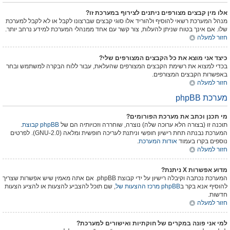
אלו מין קבצים מצורפים ניתנים לצירוף במערכת זו?
מנהל המערכת רשאי להוסיף ולהוריד אלו סוגי קבצים שברצונו לקבל או לא לקבל למערכת
שלו. אם אינך בטוח שניתן להעלות, צור קשר עם אחד ממנהלי המערכת למידע נרחב יותר.
חזור למעלה
כיצד אני מוצא את כל הקבצים המצורפים שלי?
בכדי למצוא את רשימת הקבצים המצורפים שהעלאת, עבור ללוח הבקרה למשתמש ובחר
באפשרות הקבצים המצורפים.
חזור למעלה
מערכת phpBB
מי תכנן וכתב את מערכת הפורומים?
תוכנה זו (בצורה הלא ערוכה שלה) נוצרה, שוחררה וזכויותיה הם של
קבוצת phpBB
.
המערכת נבנתה תחת רישיון חופשי וניתנת לעריכה חופשית ומלאה (GNU-2.0). לפרטים
נוספים בקרו בעמוד
אודות המערכת
.
חזור למעלה
מדוע אפשרות X ניתנת?
המערכת נכתבה וקיבלה רישיון על ידי קבוצת phpBB. אם אתה מאמין שיש אפשרות שצריך
להוסיף אנא בקר ב
מרכז ההצעות של phpBB
, שם תוכל להצביע להצעות או להציע הצעות
חדשות.
חזור למעלה
למי אני פונה במקרים של חוקתיות ואישורים למערכת?