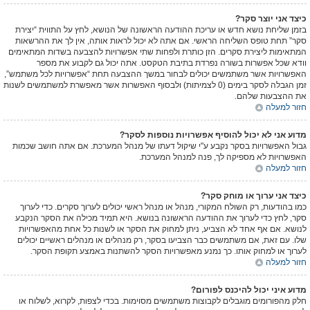
כיצד אני יוצר סקר?
בזמן שליחת נושא חדש או עריכת ההודעה הראשונה של הנושא, לחץ על התווית “יצירת
סקר” תחת טופס השליחה הראשי. אם אתה לא יכול לראות אותה, אין לך את ההרשאות
המתאימות ליצירת סקרים. הזן כותרת ולפחות שתי אפשרויות להצבעה בשדות המתאימים
וודא שכל אפשרות בשורה נפרדת בתיבת הטקסט. אתה יכול גם לקבוע את מספר
האפשרויות אשר משתמשים יכולים לבחור במשך ההצבעה תחת “אפשרויות לכל משתמש”,
זמן הגבלה לסקר בימים (0 לצמיתות) ולבסוף האפשרות אשר מאפשרת למשתמשים לשנות
את ההצבעות שלהם.
חזור למעלה
מדוע אני לא יכול להוסיף אפשרויות נוספות לסקר?
גבול האפשרויות בסקר נקבע ע"י שיקול דעתו של מנהל המערכת. אם אתה חושב שכמות
האפשרויות לא מספיקה לך, פנה למנהל המערכת.
חזור למעלה
כיצד אני ערוך או מוחק סקר?
כמו בהודעות, רק השולח המקורי, מנהל או מנהל ראשי יכולים לערוך סקרים. כדי לערוך
סקר, לחץ כדי לערוך את ההודעה הראשונה בנושא. היא תמיד מכילה את הסקר הנקבע
לנושא. אם אף אחד לא הצביע, ניתן למחוק את הסקר או לשנות כל אחת מהאפשרויות
שלו. עם זאת, אם משתמשים כבר הצביעו בסקר, רק מנהלים או מנהלים ראשיים יכולים
לערוך או למחוק אותו. כך נמנע מאפשרויות הסקר להשתנות באמצע תקופת הסקר.
חזור למעלה
מדוע איני יכול להיכנס לפורום?
חלק מהפורומים מוגבלים לקבוצות משתמשים מסוימות. בכדי לצפות, לקרוא, לשלוח או