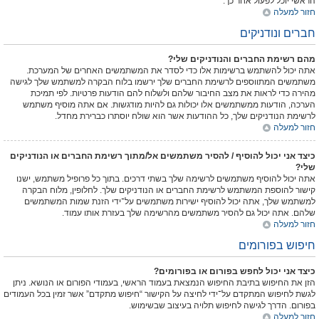
הראשי יוכל לפעול אחר כך.
חזור למעלה
חברים ונודניקים
מהם רשימת החברים והנודניקים שלי?
אתה יכול להשתמש ברשימות אלו כדי לסדר את המשתמשים האחרים של המערכת.
משתמשים המתווספים לרשימת החברים שלך ירשמו בלוח הבקרה למשתמש שלך לגישה
מהירה כדי לראות את מצב החיבור שלהם ולשלוח להם הודעות פרטיות. לפי תמיכת
הערכה, הודעות ממשתמשים אלו יכולות גם להיות מודגשות. אם אתה מוסיף משתמש
לרשימת הנודניקים שלך, כל ההודעות אשר הוא שולח יוסתרו כברירת מחדל.
חזור למעלה
כיצד אני יכול להוסיף / להסיר משתמשים אל/מתוך רשימת החברים או הנודניקים
שלי?
אתה יכול להוסיף משתמשים לרשימה שלך בשתי דרכים. בתוך כל פרופיל משתמש, ישנו
קישור להוספת המשתמש לרשימת החברים או הנודניקים שלך. לחלופין, מלוח הבקרה
למשתמש שלך, אתה יכול להוסיף ישירות משתמשים על־ידי הזנת שמות המשתמשים
שלהם. אתה יכול גם להסיר משתמשים מהרשימה שלך בעזרת אותו עמוד.
חזור למעלה
חיפוש בפורומים
כיצד אני יכול לחפש בפורום או בפורומים?
הזן את החיפוש בתיבת החיפוש הנמצאת בעמוד הראשי, בעמודי הפורום או הנושא. ניתן
לגשת לחיפוש המתקדם על־ידי לחיצה על הקישור “חיפוש מתקדם” אשר זמין בכל העמודים
בפורום. הדרך לגישה לחיפוש תלויה בעיצוב שבשימוש.
חזור למעלה