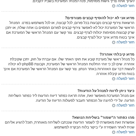
לערוך אתה צריך גישות מסוימות, פנה למנהל המערכת בשביל לקבלם.
חזור למעלה
מדוע אני לא יכול להוסיף קבצים מצורפים?
הרשאות צירוף קבצים נקבעות בכל פורום, לכל קבוצה, או לכל משתמש בפרט. המנהל
הראשי של המערכת יכול לא לאפשר צירוף קבצים לפורום המסוים בו אתה שולח, או יתכן
שרק קבוצות מסוימות יכולות לצרף קבצים. צור קשר עם המנהל הראשי של המערכת אם
אינך בטוח מדוע אינך יכול לצרף קבצים.
חזור למעלה
מדוע קיבלתי אזהרה?
כל מנהל ראשי של מערכת קובע את חוקי האתר שלו. אם עברת על חוק, יתכן שקיבלת
אזהרה. שים לב כי זוהי החלטת המנהל הראשי של המערכת, וקבוצת phpBB לא יכולה
לעשות דבר עם האזהרות באתר הנתון. צור קשר עם המנהל הראשי של המערכת אם אינך
בטוח מדוע קיבלת אזהרה.
חזור למעלה
כיצד ניתן לדווח למנהל על הודעות?
אם מנהל המערכת מאפשר זאת, אתה תראה כפתור דיווח הודעות ליד כפתור השליחת
הודעה. על ידי לחיצה על הכפתור תעבור לפעולות הדיווח על הודעה.
חזור למעלה
מהו כפתור ה“שמור” בשליחת הנושא?
אפשרות זאת מאפשרת לך לשמור הודעות שנכתבו לשליחה מאוחרת, תוכל להגיע אליהם
שנית לאחר השמירה ע"י ביקור בלוח הבקרה למשתמש.
חזור למעלה