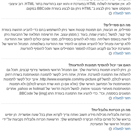
לא. אין אפשרות לשלוח HTML במערכת זו והוא יוצג בהודעות בתור HTML. רוב עיצובי
הטקסט אשר ניתן לבצע ב־HTML ניתן גם לבצע בעזרת BBCode במקום.
חזור למעלה
מה הם סמיילים?
סמיילים, או הבעות, הם תמונות קטנות אשר ניתן להשתמש בהם כדי להביע הרגשה בעזרת
קוד קצר, למשל :) מציין שמח, בעוד :( מסמן עצוב. את הרשימה המלאה של ההבעות ניתן
לראות בטופס השליחה. נסה לא להגזים בסמיילים, מפני שהם יכולים להפוך את ההודעה
ללא קריאה ומנהל יכול להוציא אותם או להסיר את ההודעה בשלמותה. המנהל הראשי של
המערכת יכול גם לקבוע הגבלה למספר הסמיילים אשר תוכל להוסיף להודעות.
חזור למעלה
האם אני יכול להוסיף תמונות להודעות?
כן, ניתן להציג תמונות בהודעות שלך. אם המנהל הראשי מאפשר צירוף קבצים, תוכל גם
להעלות את התמונה למערכת. אחרת, אתה חייב לקשר לתמונה המאוחסנת בשרת רחוק
הנגיש לכולם, למשל http://www.example.com/my-picture.gif. אינך יכול לקשר לתמונות
המאוחסנות על המחשב האישי שלך (אלא אם כן הוא שרת הנגיש לכולם) ולא תמונות
המאוחסנות מאחורי מנגנוני אימות, למשל תיבות הדואר של hotmail או yahoo, אתרים
המוגנים בססמה, וכד'. כדי להציג את התמונה בעזרת התג [img] של BBCode.
חזור למעלה
מה הן הכרזות גלובליות?
הכרזות גלובליות מכילות מידע חשוב ואתה צריך לקרוא אותן בכל שעה אפשרית. הן יופיעו
בראש של כל פורום ובלוח הבקרה למשתמש שלך. הרשאות הכרזה גלובלית נקבעות על־ידי
המנהל הראשי של המערכת.
חזור למעלה