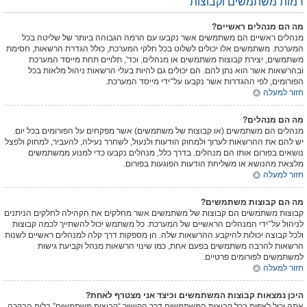
רמות משתמשים וקבוצות
מה הם מנהלים ראשיים?
מנהלים ראשיים הם משתמשים אשר נקבעו עם הרמה הגבוהה ביותר של שליטה בכל
המערכת. משתמשים אלו יכולים לשלוט בכל חלקי המערכת, כולל הגדרת הרשאות, חסימת
משתמשים, יצירת קבוצות משתמשים או מנהלים, וכד', תלויים תחת מייסד המערכת
ובהרשאות אשר הוא נתן להם. הם יכולים גם להיות בעלי הרשאות ניהול מלאות בכל
הפורומים, לפי ההגדרות אשר נקבעו על־ידי מייסד המערכת.
חזור למעלה
מה הם מנהלים?
מנהלים הם משתמשים (או קבוצות של משתמשים) אשר מפקחים על הפורומים בכל יום.
יש להם את ההרשאות לערוך ולמחוק הודעות ולנעול, לשחרר נעילה, להעביר, למחוק ולפצל
נושאים בפורום אותו הם מנהלים. בדרך כלל, מנהלים נקבעו כדי למנוע ממשתמשים
מלצאת מהנושא או משליחת הודעות הפוגעות בפורום.
חזור למעלה
מה הם קבוצות משתמשים?
קבוצות משתמשים הם קבוצות של משתמשים אשר מחלקים את הקהילה לחלקים הניתנים
לניהול על־ידי המנהלים הראשיים של המערכת. כל משתמש יכול להשתייך לכמה קבוצות
ולכל קבוצה יכולות להיקבע ההרשאות שלה. הן מספקות דרך קלה למנהלים ראשיים לשנות
הרשאות להרבה משתמשים בפעם אחת, כמו שינוי הרשאות מנהל וקביעת גישות
למשתמשים לפורומים פרטיים.
חזור למעלה
היכן נמצאות קבוצות המשתמשים וכיצד אני מצטרף לאחת?
אתה יכול לצפות בכל קבוצות המשתמשים דרך הקישור “קבוצות משתמשים” בלוח הבקרה