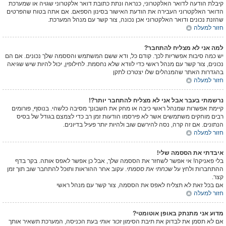
קיבלת הודעה לדואר האלקטרוני, כנראה ונתת כתובת דואר אלקטרוני שגויה או שמערכת
הדואר האלקטרוני העבירה את הודעת האישור בסינון הספאם. אם אתה בטוח שהפרטים
שהזנת נכונים ודואר האלקטרוני אכן נכונה, צור קשר עם מנהל המערכת.
חזור למעלה
למה אני לא מצליח להתחבר?
יש כמה סיבות אפשריות לכך. קודם כל, ודא ששם המשתמש והססמה שלך נכונים. אם הם
נכונים, צור קשר עם מנהל ראשי כדי לוודא שלא נחסמת. לחילופין, יכול להיות שיש שגיאה
בהגדרות האתר שהמנהלים שלו יצטרכו לתקן
חזור למעלה
נרשמתי בעבר אבל אני לא מצליח להתחבר יותר?!
קיימת אפשרות שמנהל ראשי כיבה או מחק את חשבונך מסיבה כלשהי. בנוסף, פורומים
רבים מוחקים משתמשים אשר לא פירסמו הודעות זמן רב כדי לצמצם בגודל של בסיס
הנתונים. אם זה קרה, נסה להירשם שוב ולהיות יותר פעיל בדיונים.
חזור למעלה
איבדתי את הססמה שלי!
בלי פאניקה! אי אפשר לשחזר את הססמה שלך, אבל כן אפשר לאפס אותה. בקר בדף
ההתחברות ולחץ על
שכחתי את ססמתי
. עקוב אחר ההוראות ותוכל להתחבר שוב תוך זמן
קצר.
אם בכל זאת לא תצליח לאפס את הססמה, צור קשר עם מנהל ראשי
חזור למעלה
מדוע אני מתנתק באופן אוטומטי?
אם לא תסמן את לבדוק את תיבת הסימון
זכור אותי
בעת הכניסה, המערכת תשאיר אותך