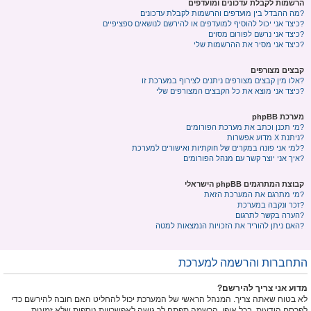
הרשמות לקבלת עדכונים ומועדפים
מה ההבדל בין מועדפים והרשמות לקבלת עדכונים?
כיצד אני יכול להוסיף למועדפים או להירשם לנושאים ספציפיים?
כיצד אני נרשם לפורום מסוים?
כיצד אני מסיר את ההרשמות שלי?
קבצים מצורפים
אלו מין קבצים מצורפים ניתנים לצירוף במערכת זו?
כיצד אני מוצא את כל הקבצים המצורפים שלי?
מערכת phpBB
מי תכנן וכתב את מערכת הפורומים?
מדוע אפשרות X ניתנת?
למי אני פונה במקרים של חוקתיות ואישורים למערכת?
איך אני יוצר קשר עם מנהל הפורומים?
קבוצת המתרגמים phpBB הישראלי
מי מתרגם את המערכת הזאת?
זכר ונקבה במערכת?
הערה בקשר לתרגום?
האם ניתן להוריד את הזכויות הנמצאות למטה?
התחברות והרשמה למערכת
מדוע אני צריך להירשם?
לא בטוח שאתה צריך. המנהל הראשי של המערכת יכול להחליט האם חובה להירשם כדי
לפרסם הודעות. בכל אופן, הרשמה תפתח לך גישה לאפשרויות נוספות שלא זמינות