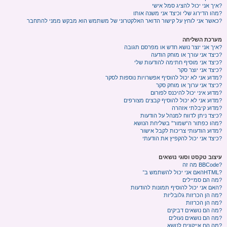
איך אני יכול להציג סמל אישי?
מהו הדירוג שלי וכיצד אני משנה אותו?
כאשר אני לוחץ על קישור הדואר האלקטרוני של משתמש הוא מבקש ממני להתחבר?
מערכת השליחה
איך אני יוצר נושא חדש או מפרסם תגובה?
כיצד אני עורך או מוחק הודעה?
כיצד אני מוסיף חתימה להודעות שלי?
כיצד אני יוצר סקר?
מדוע אני לא יכול להוסיף אפשרויות נוספות לסקר?
כיצד אני ערוך או מוחק סקר?
מדוע איני יכול להיכנס לפורום?
מדוע אני לא יכול להוסיף קבצים מצורפים?
מדוע קיבלתי אזהרה?
כיצד ניתן לדווח למנהל על הודעות?
מהו כפתור ה“שמור” בשליחת הנושא?
מדוע הודעותי צריכות לקבל אישור?
כיצד אני יכול להקפיץ את הודעתי?
עיצוב טקסט וסוגי נושאים
מה זה BBCode?
האם אני יכול להשתמש ב־HTML?
מה הם סמיילים?
האם אני יכול להוסיף תמונות להודעות?
מה הן הכרזות גלובליות?
מה הן הכרזות?
מה הם נושאים דביקים?
מה הם נושאים נעולים?
מה הם אייקונים לנושא?