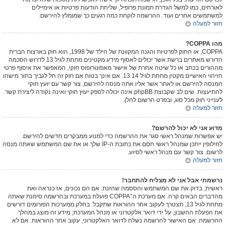
לאורחים, כמו למשל הגדרת תמונת פרופיל, שליחת הודעות פרטיות או אימיילים
למשתמשים אחרים ועוד. ההרשמה לוקחת כמה רגעים כך שמומלץ להירשם.
חזור למעלה
מהו COPPA?
COPPA, או החוק לפרטיות והגנה המקוונת של הילד של 1998, הוא חוק בארצות הברית
הדורש מאתרים ברשת אשר יכולים לאסוף מידע מקטינים מתחת לגיל 13 לדרוש הסכמה
מההורים בכתב או כל שיטה אחרת של אישור מאפוטרופוס חוקי, המאפשר את איסוף פרטי
הזיהוי האישיים מקטין מתחת לגיל 14 13. אם אינך בטוח אם חוק זה חל לגביך בתור מישהו
המנסה להירשם או לאתר אשר אליו אתה מנסה להירשם, צור קשר עם יועץ חוקי
להתיעצות. שים לב שקבוצת phpBB אינה יכולה לספק יעוץ חוקי ואינה נקודה ליצירת קשר
לענייני חוק מכל סוג, ובפרט הרשום להלן.
חזור למעלה
מדוע אני לא יכול להרשם?
יש אפשרות שמנהל ראשי סגר את ההרשמה כדי למנוע ממבקרים חדשים להירשם.
לחילופין ייתכן שמנהל ראשי חסם את כתובת ה-IP שלך או את שם המשתמש שאתה מנסה
לרשום. צור קשר עם מנהל ראשי לסיוע.
חזור למעלה
נרשמתי אבל אני לא מצליח להתחבר!
ראשית, בדוק את שם המשתמש והססמה שהזנת. אם הם נכונים, אז כנראה ואת
מהדברים הבאים קרה. אם מערכת ה־COPPA פועלת במערכת ובהרשמה סימנת שאתה
מתחת לגיל 13, תצטרך לעקוב אחר ההוראות שתקבל. בחלק ממערכות הפורומים דורשים
את הפעלת החשבון, על ידי דואר אלקטרוני או מנהל המערכת; מידע זה מוצג במהלך
ההרשמה. אם האישור להרשמה נשלח לדואר האלקטרוני, עקוב אחר ההוראות. אם לא