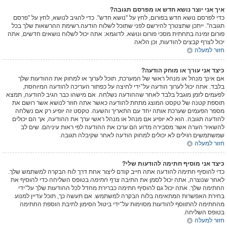
איך אני יוצר נושא חדש או מפרסם תגובה?
כדי לפרסם נושא חדש בפורום, לחץ על "נושא חדש". כדי להגיב לנושא, לחץ על "פרסם
תגובה". ייתכן שתצטרך להירשם לפני שתוכל לשלוח הודעה.רשימת ההרשאות שלך בכל
פורום זמינה בתחתית מסכי פורום ונושא. לדוגמא: אתה יכול לשלוח נושאים חדשים, אתה
יכול לצרף קבצים להודעות, וכן הלאה
חזור למעלה
כיצד אני עורך או מוחק הודעה?
אם אינך מנהל או מנהל ראשי של המערכת, תוכל לערוך או למחוק את ההודעות שלך
בלבד. אתה יכול לערוך הודעה על־ידי לחיצה על כפתור העריכה להודעה המיוחסת,
לפעמים לזמן מוגבל בלבד לאחר שההודעה נשלחה. אם מישהו כבר הגיב להודעה, תמצא
תוספת קטנה של טקסט המוצג מתחת להודעה כאשר אתה חוזר לנושא אשר רושם את
מספר הפעמים שערכת אותה יחד עם התאריך והשעה. טקסט זה יופיע רק אם נשלחה
להודעה תגובה. הוא לא יופיע אם מנהל או מנהל ראשי ערך את ההודעה, אך הם יכולים
להשאיר הערה אשר מסבירה מדוע הם ערכו את ההודעה לפי ראות עיניהם. שים לב
שמשתמשים רגילים לא יכולים למחוק הודעה לאחר שקיבלה תגובה.
חזור למעלה
כיצד אני מוסיף חתימה להודעות שלי?
כדי להוסיף חתימה להודעה אתה חייב קודם ליצור אחת דרך לוח הבקרה למשתמש שלך.
לאחר שנוצרה, אתה יכול לסמן את התיבה
צרף חתימה
בטופס השליחה כדי להוסיף את
החתימה שלך. אתה יכול גם להוסיף חתימה כברירת מחדל לכל ההודעות שלך על־ידי
בחירת האפשרות המתאימה בלוח הבקרה למשתמש. אם תעשה כך, תוכל עדיין למנוע
מהחתימה להתווסף להודעות מסוימות על־ידי ביטול הסימון לתיבת הוספת החתימה
בטופס השליחה.
חזור למעלה