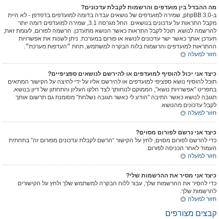
מה ההבדל בין מועדפים והרשמות לקבלת עדכונים?
ב-phpBB 3.0, שמירה למועדפים של נושאים עבדה בדומה למועדפים בדפדפן - לא היית
מקבל התראות על עדכונים בנושאים. החל מגרסה 3.1, שמירה למועדפים דומה יותר
להרשמה לנושא. תוכל לקבל התראות כאשר הנושא מתעדכן. הרשמה לפורום, לעומת זאת,
תעדכן אותך כאשר ישר עדכונים לנושא או פורום במערכת. ניתן לשנות את אפשרויות
ההתראות למועדפים והרשמות בלוח הבקרה למשתמש, תחת ״העדפות מערכת״.
חזור למעלה
כיצד אני יכול להוסיף למועדפים או להירשם לנושאים ספציפיים?
תוכל להוסיף נושא ספציפי למועדפים או להירשם אליו על ידי לחיצה על הקישור המתאים
בתפריט "אפשרויות נושא", הממוקם לנוחותך לצד חלקו העליון והתחתון של דיון בנושא.
תגובה לנושא כאשר התיבה "הודע לי כאשר תגובה נשלחת" מסומנת גם תרשום אותך
לקבל עדכונים מהנושא.
חזור למעלה
כיצד אני נרשם לפורום מסוים?
כדי להרשם לפורום מסוים, לחץ על הקישור “הרשם לקבלת עדכונים מפורום זה” בתחתית
העמוד לאחר הכניסה לפורום.
חזור למעלה
כיצד אני מסיר את ההרשמות שלי?
כדי להסיר את ההרשמות שלך, עבור ללוח הבקרה למשתמש שלך ולחץ על הקישורים
להרשמות שלך.
חזור למעלה
קבצים מצורפים