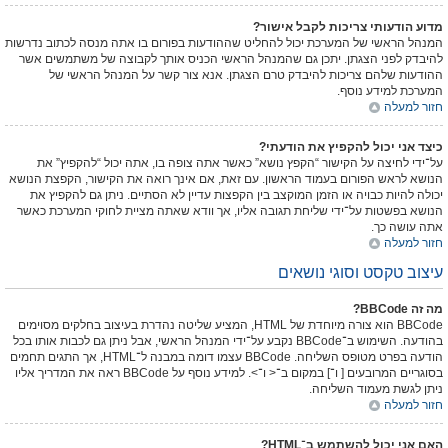
מדוע הודעותי צריכות לקבל אישור?
המנהל הראשי של המערכת יכול להחליט שההודעות בפורום בו אתה מנסה לכתוב נדרשות
להיבדק לפני הצגתן. יתכן גם שהמנהל הראשי הכניס אותך לקבוצה של משתמשים אשר
ההודעות שלהם צריכות להיבדק טרם הצגתן. אנא צור קשר על המנהל הראשי של
המערכת למידע נוסף.
חזור למעלה
כיצד אני יכול להקפיץ את הודעתי?
על־ידי לחיצה על הקישור “הקפץ נושא” כאשר אתה צופה בו, אתה יכול “להקפיץ” את
הנושא לראש הפורום בעמוד הראשון. עם זאת, אם אינך רואה את הקישור, הקפצת הנושא
יכולה להיות כבויה או הזמן המוקצב בין הקפצות עדיין לא הסתיים. ניתן גם להקפיץ את
הנושא בפשטות על־ידי שליחת תגובה אליו, אך וודא שאתה מציית לחוקי המערכת כאשר
אתה עושה כך.
חזור למעלה
עיצוב טקסט וסוגי נושאים
מה זה BBCode?
BBCode הוא צורה מיוחדת של HTML, המציע שליטה נהדרת בעיצוב בחלקים מסוימים
בהודעה. השימוש ב־BBCode נקבע על־ידי המנהל הראשי, אבל ניתן גם לכבות אותו בכל
הודעה בפרט מטופס השליחה. BBCode עצמו דומה במבנה ל־HTML, אך התגים תחמים
בסוגריים המרובעים [ ו־] במקום ב־< ו־>. למידע נוסף על BBCode ראה את המדריך אליו
ניתן לגשת מעמוד השליחה.
חזור למעלה
האם אני יכול להשתמש ב־HTML?