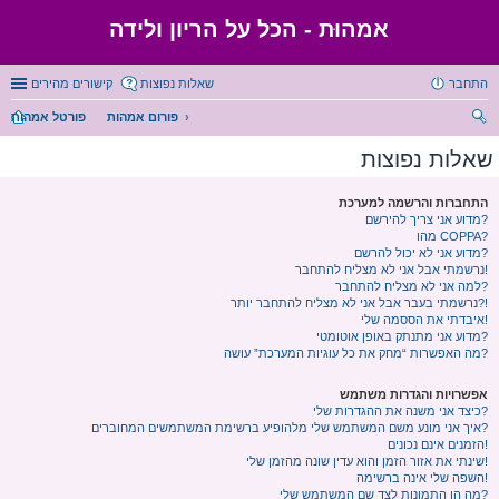
אמהוּת - הכל על הריון ולידה
התחבר
שאלות נפוצות
קישורים מהירים
פורום אמהות
פורטל אמהות
יפו
שאלות נפוצות
ש
התחברות והרשמה למערכת
מדוע אני צריך להירשם?
מהו COPPA?
מדוע אני לא יכול להרשם?
נרשמתי אבל אני לא מצליח להתחבר!
למה אני לא מצליח להתחבר?
נרשמתי בעבר אבל אני לא מצליח להתחבר יותר?!
איבדתי את הססמה שלי!
מדוע אני מתנתק באופן אוטומטי?
מה האפשרות “מחק את כל עוגיות המערכת” עושה?
אפשרויות והגדרות משתמש
כיצד אני משנה את ההגדרות שלי?
איך אני מונע משם המשתמש שלי מלהופיע ברשימת המשתמשים המחוברים?
הזמנים אינם נכונים!
שינתי את אזור הזמן והוא עדין שונה מהזמן שלי!
השפה שלי אינה ברשימה!
מה הן התמונות לצד שם המשתמש שלי?