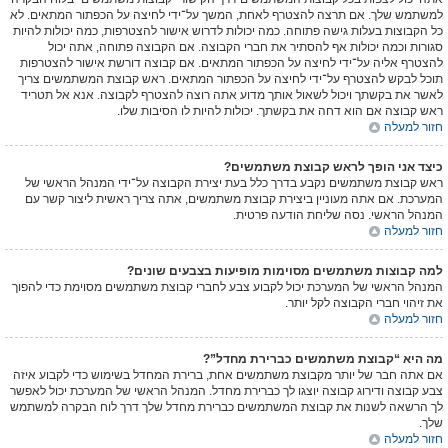
למשתמש שלך. אם תרצה להצטרף לאחת, המשך על־ידי לחיצה על הכפתור המתאים. לא
כל הקבוצות בעלות גישה פתוחה. כמה יכולות לדרוש אישור להצטרפות, כמה יכולות להיות
סגורות וכמה יכולות אף להסתיר את חברי הקבוצה. אם הקבוצה פתוחה, אתה יכול
להצטרף אליה על־ידי לחיצה על הכפתור המתאים. אם קבוצה דורשת אישור להצטרפות
תוכל לבקש להצטרף על־ידי לחיצה על הכפתור המתאים. ראש קבוצת המשתמשים צריך
לאשר את בקשתך ויכול לשאול אותך מדוע אתה רוצה להצטרף לקבוצה. אנא אל תטריד
ראש קבוצה אם הוא דחה את בקשתך. יכולות להיות לו הסיבות שלו.
חזור למעלה
כיצד אני הופך לראש קבוצת משתמשים?
ראש קבוצת משתמשים נקבע בדרך כלל בעת יצירת הקבוצה על־ידי המנהל הראשי של
המערכת. אם אתה מעוניין ביצירת קבוצת משתמשים, אתה צריך ראשית ליצור קשר עם
המנהל הראשי. נסה שליחת הודעה פרטית.
חזור למעלה
למה קבוצות משתמשים מסוימות מופיעות בצבעים שונים?
המנהל הראשי של המערכת יכול לקבוע צבע לחברי קבוצת משתמשים מסוימת כדי להפוך
את זיהוי חברי הקבוצה לקל יותר.
חזור למעלה
מה היא “קבוצת משתמשים כברירת מחדל”?
אם אתה חבר של יותר מקבוצת משתמשים אחת, ברירת המחדל בשימוש כדי לקבוע איזה
צבע קבוצה ודירוג קבוצה יוצגו לך כברירת מחדל. המנהל הראשי של המערכת יכול לאפשר
לך הרשאה לשנות את קבוצת המשתמשים כברירת מחדל שלך דרך לוח הבקרה למשתמש
שלך.
חזור למעלה