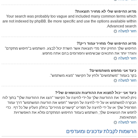
מדוע החיפוש שלי לא מחזיר תוצאות?
Your search was probably too vague and included many common terms which
are not indexed by phpBB. Be more specific and use the options available within
Advanced search.
חזור למעלה
מדוע החיפוש שלי מחזיר עמוד ריק!?
החיפוש שלך החזיק יותר מדי תוצאות אשר השרת יכול לבצע. השתמש ב“חיפוש מתקדם”
והגדר יותר את התנאים שבשימוש והפורומים בהם אתה מחפש.
חזור למעלה
כיצד אני מחפש משתמשים?
בקר בעמוד “משתמשים” ולחץ על הקישור “מצא משתמש”.
חזור למעלה
כיצד אני יכול למצוא את ההודעות והנושאים שלי?
ניתן לאחזר את ההודעות שלך על-ידי לחיצה על הקישור "הצג את ההודעות שלך" בתוך לוח
הבקרה למשתמש או על ידי לחיצה על הקישור "חפש את הודעות המשתמש" דרך עמוד
הפרופיל שלך או על ידי לחיצה על תפריט "קישורים מהירים" בחלק העליון של כל דף. כדי
לחפש את הנושאים שלך, השתמש בעמוד החיפוש המתקדם ומלא את האפשרויות
המתאימות.
חזור למעלה
הרשמות לקבלת עדכונים ומועדפים