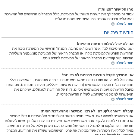
מהו הקישור “הצוות”?
עמוד זה מספק לך את רשימת הצוות של המערכת, כולל המנהלים הראשיים של המערכת
והמנהלים ופרטים אחרים כמו הפורומים שהם מנהלים.
חזור למעלה
הודעות פרטיות
אני לא יכול לשלוח הודעות פרטיות!
ישנן שלוש סיבות לכך: אינך רשום ו/או מחובר, המנהל הראשי של המערכת כיבה את
ההודעות הפרטיות למערכת כולה, או המנהל הראשי של המערכת מונע ממך משליחת
הודעות. צור קשר עם המנהל הראשי של המערכת למידע נוסף.
חזור למעלה
אני ממשיך לקבל הודעות פרטיות לא רצויות!
אתה יכול למחוק הודעות פרטיות ממשתמש מסוים, בצורה אוטומטית, באמצעות כללי
ההודעות בלוח הבקרה למשתמש (הודעות פרטיות -> כללים, תיקיות והגדרות). אם אתה
מקבל הודעות פוגעניות ממשתמש מסוים, דווח על ההודעות למנהלים. יש להם את
האפשרות למנוע מהמשתמש לשלוח הודעות פרטיות.
חזור למעלה
קיבלתי דואר אלקטרוני לא רצוי ממישהו מהמערכת הזאת!
אנו מצטערים לשמוע זאת. מאפיין טופס הדואר האלקטרוני של מערכת זו כולל אמצעי
אבטחה כדי לנסות ולעקוב אחר משתמשים אשר שולחים הודעות כאלו, כך שתוכל לשלוח
הודעת דואר אלקטרוני למנהל הראשי של המערכת עם העתק מלא של הודעה זו. חשוב
מאוד לכלול את הכותרות אשר מכילות את פרטי המשתמש ששלח את ההודעה. המנהל