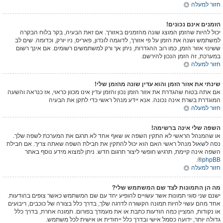
חזור למעלה
הזמנים אינם נכונים!
יכול להיות שהזמן המוצג שונה מהזמנים באזורך. אם זאת הבעיה, בקר בלוח הבקרה
למשתמש ושנה את הזמן על פי אזורך, לדוגמה לונדון, פאריס, ניו יורק, וכדומה. שים לב
ששינוי אזור הזמן, כמו רוב ההגדרות, ניתן אך ורק למשתמשים רשומים. אם אינך רשום
במערכת, זה הזמן הנכון להירשם.
חזור למעלה
שינתי את אזור הזמן והוא עדין שונה מהזמן שלי!
אם אתה בטוח שהגדרת את אזור הזמן נכון והזמן עדין אינו מכוון כראוי, אז כנראה והשעה
המוגדרת בשרת אינה נכונה. אנא יידע מנהל ראשי כדי לתקן את הבעיה
חזור למעלה
השפה שלי אינה ברשימה!
או שהמנהל הראשי לא התקין השפה או שאף אחד לא תרגם את המערכת לשפה שלך.
נסה לשאול מנהל ראשי האם הוא יכול להתקין את חבילת השפה שאתה צריך. אם חבילת
השפה אינה קיימת, תרגיש חופשי ליצור תרגום חדש. ניתן למצוא מידע נוסף באתר
®.
phpBB
חזור למעלה
מה הן התמונות לצד שם המשתמש שלי?
ישנם שני סוגי תמונות אשר עשויים להופיע יחד עם שם המשתמש כאשר צופים בהודעות.
אחד מהם עשוי להיות תמונה הקשורה לדרגה שלך, בדרך כלל בצורה של כוכבים, ריבועים
או נקודות, המציין כמה הודעות כתבת או את מעמדך בפורום. תמונה אחרת, בדרך כלל
גדולה יותר, ידועה כסמל אישי ובדרך כלל ייחודית או אישית לכל משתמש.