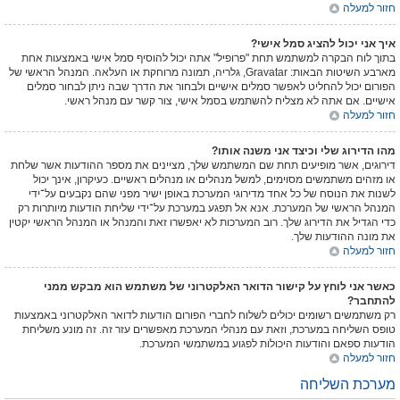
חזור למעלה
איך אני יכול להציג סמל אישי?
בתוך לוח הבקרה למשתמש תחת "פרופיל" אתה יכול להוסיף סמל אישי באמצעות אחת
מארבע השיטות הבאות: Gravatar, גלריה, תמונה מרוחקת או העלאה. המנהל הראשי של
הפורום יכול להחליט לאפשר סמלים אישיים ולבחור את הדרך שבה ניתן לבחור סמלים
אישיים. אם אתה לא מצליח להשתמש בסמל אישי, צור קשר עם מנהל ראשי.
חזור למעלה
מהו הדירוג שלי וכיצד אני משנה אותו?
דירוגים, אשר מופיעים תחת שם המשתמש שלך, מציינים את מספר ההודעות אשר שלחת
או מזהים משתמשים מסוימים, למשל מנהלים או מנהלים ראשיים. כעיקרון, אינך יכול
לשנות את הנוסח של כל אחד מדירוגי המערכת באופן ישיר מפני שהם נקבעים על־ידי
המנהל הראשי של המערכת. אנא אל תפגע במערכת על־ידי שליחת הודעות מיותרות רק
כדי הגדיל את הדירוג שלך. רוב המערכות לא יאפשרו זאת והמנהל או המנהל הראשי יקטין
את מונה ההודעות שלך.
חזור למעלה
כאשר אני לוחץ על קישור הדואר האלקטרוני של משתמש הוא מבקש ממני
להתחבר?
רק משתמשים רשומים יכולים לשלוח לחברי הפורום הודעות לדואר האלקטרוני באמצעות
טופס השליחה במערכת, וזאת עם מנהלי המערכת מאפשרים עזר זה. זה מונע משליחת
הודעות ספאם והודעות היכולות לפגוע במשתמשי המערכת.
חזור למעלה
מערכת השליחה