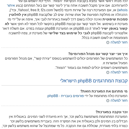
לכל מנהל ראשי אשר נמצא בקבוצה הנקראת “הצוות”. הדף יכול לשמש גם עזר
להערותיכם. אם אינך מקבל תשובה אתה צריך ליצור קשר עם בעל המתחם (בצע
איתור
whois
) או, אם המערכת רצה על שירות חינמי (למשל Yahoo!, free.fr, f2s.com, וכד'),
ההנהלה או מחלקת הפגיעות של אותו שירות. שים לב שלקבוצת phpBB
אין לחלוטין
סמכות שיפוטית
ואינה יכולה בשום דרך לשאת באחריות לגבי איך, איפה או על־ידי מי
מערכת זו בשימוש. אל תצור קשר עם קבוצת phpBB בהקשר לכל חומר לא חוקי אשר
לא
קשור באופן ישיר
לאתר phpBB.co.il או המערכת phpBB עצמה בפרט. אם תשלח דואר
אלקטרוני לקבוצת phpBB
לגבי כל שימוש בצד שלישי
של מערכת זו, צפה לתשובה
מצומצמת או לשום תשובה בכלל.
חזור למעלה
איך אני יוצר קשר עם מנהל הפורומים?
כל המשתמשים של הפורומים יכולים להשתמש בטופס “יצירת קשר”, אם מנהל הפורומים
הפעיל אפשרות זו.
משתמשים רשומים יכולים לצפות גם בעמוד “הצוות”.
חזור למעלה
קבוצת המתרגמים phpBB הישראלי
מי מתרגם את המערכת הזאת?
המערכת כולה מתורגמת על ידי
phpBB - פורומים בעברית
.
חזור למעלה
זכר ונקבה במערכת?
המערכת המתורגמת משתמשת בלשון זכר, אך היא מיועדת לשני המינים. באנגלית אין
הבדלים בין המינים ולכן באנגלית אין את המקרה הזה. בעברית משתמשים בלשון זכר
כצורה בלתי מוגדרת, שכוללת גם את הנקבה. כל מי שמתנצל על שהוא משתמש בלשון זכר,