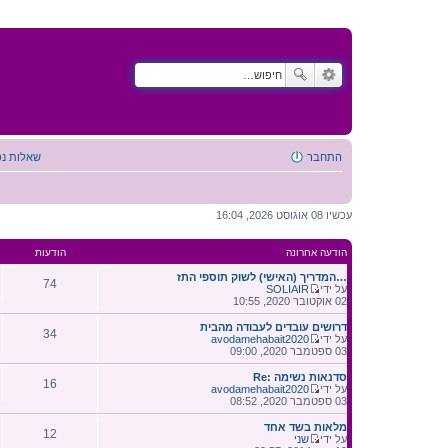
התחבר
שאלות נפ
עכשיו 08 אוגוסט 2026, 16:04
הודעה אחרונה
הודעות
המדריך (האישי) לשוק תוספי התז…
74
על ידי
SOLIAIR
צ
02 אוקטובר 2020, 10:55
פ
ה
דרושים עובדים לעבודה מהבית
34
ב
על ידי
avodamehabait2020
ה
צ
03 ספטמבר 2020, 09:00
ו
פ
ד
ה
Re: סדנאות נשימה
ע
16
ב
על ידי
avodamehabait2020
ה
ה
צ
03 ספטמבר 2020, 08:52
ה
ו
פ
א
ד
ה
מלאות בשד אחד
ח
ע
12
ב
על ידי
שני
ר
ה
ה