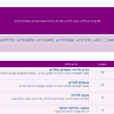
פורום הריון ולידה, הכנה ללידה, פוריות, זכויות אישה והורים בתחילת הדרך
וצות
בלוג
חודשי הריון
שבועות הריון
מחשבון ביוץ
מחשבון הריון
ציוד לתינוק
נושאים
הריון ולידה
הריון ולידה- נושאים כלליים
50
מענה לשאלות ותמיכה הדדית לנשים בהריון - מתאים לנושאים שאינם רפואיים
:
נכנסים להריון
20
מענה לשאלות ותמיכה הדדית לנשים המנסות להיכנס להריון.
:
הכנה ללידה
8
הכל על הכנה ללידה, קורס הכנה ללידה, מדריכות הכנה, דולות ועוד..
:
הנקה, הדרכת הנקה
9
כל מה שצריך לדעת על הנקה