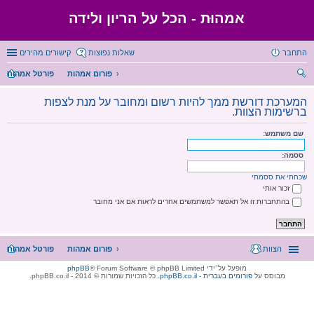
אמהוּת - הכל על הריון ולידה
התחבר
שאלות נפוצות
קישורים מהירים
פורום אמהות
פורטל אמהות
יפו
המערכת דורשת ממך להיות רשום ומחובר על מנת לצפות
ש
ברשימות הצוות.
שם משתמש:
ססמה:
שכחתי את ססמתי
זכור אותי
בהתחברות זו אל תאפשר למשתמשים אחרים לראות אם אני מחובר
הצוות
פורום אמהות
פורטל אמהות
מופעל על־ידי
® Forum Software © phpBB Limited
phpBB
מבוסס על
phpBB.co.il - פורומים בעברית
. כל הזכויות שמורות © 2014 - phpBB.co.il.