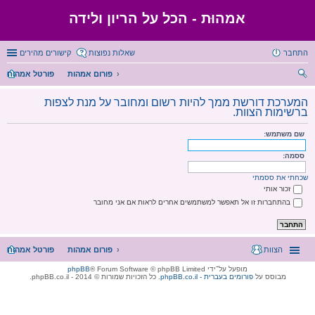
אמהוּת - הכל על הריון ולידה
התחבר
שאלות נפוצות
קישורים מהירים
פורום אמהות
פורטל אמהות
יפו
המערכת דורשת ממך להיות רשום ומחובר על מנת לצפות
ש
ברשימות הצוות.
שם משתמש:
ססמה:
שכחתי את ססמתי
זכור אותי
בהתחברות זו אל תאפשר למשתמשים אחרים לראות אם אני מחובר
הצוות
פורום אמהות
פורטל אמהות
מופעל על־ידי
® Forum Software © phpBB Limited
phpBB
מבוסס על
phpBB.co.il - פורומים בעברית
. כל הזכויות שמורות © 2014 - phpBB.co.il.