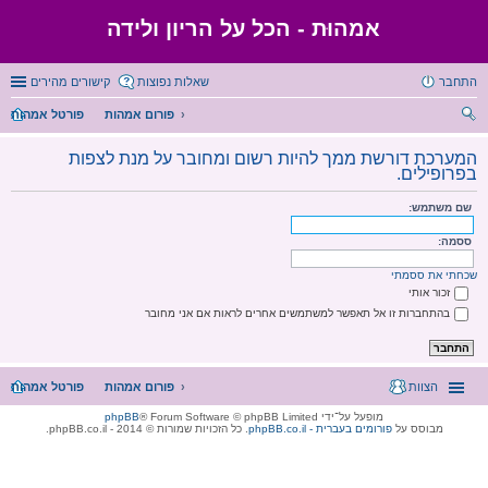
אמהוּת - הכל על הריון ולידה
התחבר
שאלות נפוצות
קישורים מהירים
פורום אמהות
פורטל אמהות
יפו
המערכת דורשת ממך להיות רשום ומחובר על מנת לצפות
ש
בפרופילים.
שם משתמש:
ססמה:
שכחתי את ססמתי
זכור אותי
בהתחברות זו אל תאפשר למשתמשים אחרים לראות אם אני מחובר
הצוות
פורום אמהות
פורטל אמהות
מופעל על־ידי
® Forum Software © phpBB Limited
phpBB
מבוסס על
phpBB.co.il - פורומים בעברית
. כל הזכויות שמורות © 2014 - phpBB.co.il.