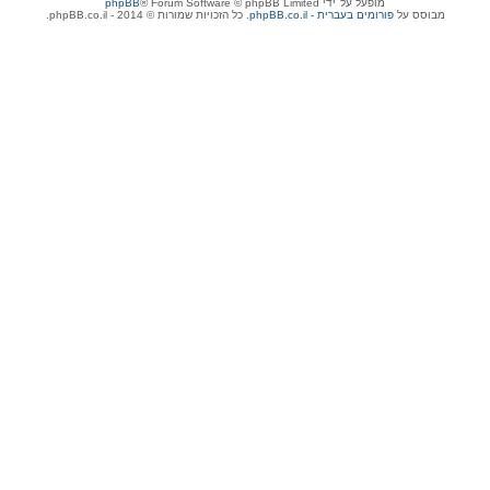
מופעל על־ידי
® Forum Software © phpBB Limited
phpBB
מבוסס על
phpBB.co.il - פורומים בעברית
. כל הזכויות שמורות © 2014 - phpBB.co.il.