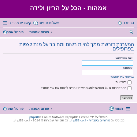
אמהוּת - הכל על הריון ולידה
התחבר
שאלות נפוצות
קישורים מהירים
פורום אמהות
פורטל אמהות
יפו
המערכת דורשת ממך להיות רשום ומחובר על מנת לצפות
ש
בפרופילים.
שם משתמש:
ססמה:
שכחתי את ססמתי
זכור אותי
בהתחברות זו אל תאפשר למשתמשים אחרים לראות אם אני מחובר
הצוות
פורום אמהות
פורטל אמהות
מופעל על־ידי
® Forum Software © phpBB Limited
phpBB
מבוסס על
phpBB.co.il - פורומים בעברית
. כל הזכויות שמורות © 2014 - phpBB.co.il.