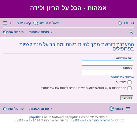
אמהוּת - הכל על הריון ולידה
התחבר
שאלות נפוצות
קישורים מהירים
פורום אמהות
פורטל אמהות
יפו
המערכת דורשת ממך להיות רשום ומחובר על מנת לצפות
ש
בפרופילים.
שם משתמש:
ססמה:
שכחתי את ססמתי
זכור אותי
בהתחברות זו אל תאפשר למשתמשים אחרים לראות אם אני מחובר
הצוות
פורום אמהות
פורטל אמהות
מופעל על־ידי
® Forum Software © phpBB Limited
phpBB
מבוסס על
phpBB.co.il - פורומים בעברית
. כל הזכויות שמורות © 2014 - phpBB.co.il.