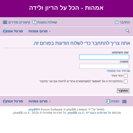
אמהוּת - הכל על הריון ולידה
התחבר
שאלות נפוצות
קישורים מהירים
פורום אמהות
פורטל אמהות
יפו
אתה צריך להתחבר כדי לשלוח הודעות בפורום זה.
ש
שם משתמש:
ססמה:
שכחתי את ססמתי
זכור אותי
בהתחברות זו אל תאפשר למשתמשים אחרים לראות אם אני מחובר
הצוות
פורום אמהות
פורטל אמהות
מופעל על־ידי
® Forum Software © phpBB Limited
phpBB
מבוסס על
phpBB.co.il - פורומים בעברית
. כל הזכויות שמורות © 2014 - phpBB.co.il.