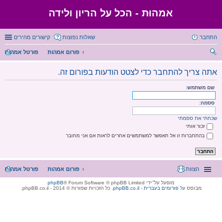
אמהוּת - הכל על הריון ולידה
התחבר
שאלות נפוצות
קישורים מהירים
פורום אמהות
פורטל אמהות
יפו
אתה צריך להתחבר כדי לצטט הודעות בפורום זה.
ש
שם משתמש:
ססמה:
שכחתי את ססמתי
זכור אותי
בהתחברות זו אל תאפשר למשתמשים אחרים לראות אם אני מחובר
הצוות
פורום אמהות
פורטל אמהות
מופעל על־ידי
® Forum Software © phpBB Limited
phpBB
מבוסס על
phpBB.co.il - פורומים בעברית
. כל הזכויות שמורות © 2014 - phpBB.co.il.