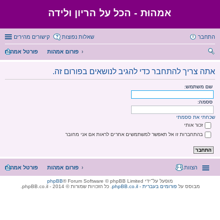
אמהוּת - הכל על הריון ולידה
התחבר
שאלות נפוצות
קישורים מהירים
פורום אמהות
פורטל אמהות
יפו
אתה צריך להתחבר כדי להגיב לנושאים בפורום זה.
ש
שם משתמש:
ססמה:
שכחתי את ססמתי
זכור אותי
בהתחברות זו אל תאפשר למשתמשים אחרים לראות אם אני מחובר
הצוות
פורום אמהות
פורטל אמהות
מופעל על־ידי
® Forum Software © phpBB Limited
phpBB
מבוסס על
phpBB.co.il - פורומים בעברית
. כל הזכויות שמורות © 2014 - phpBB.co.il.