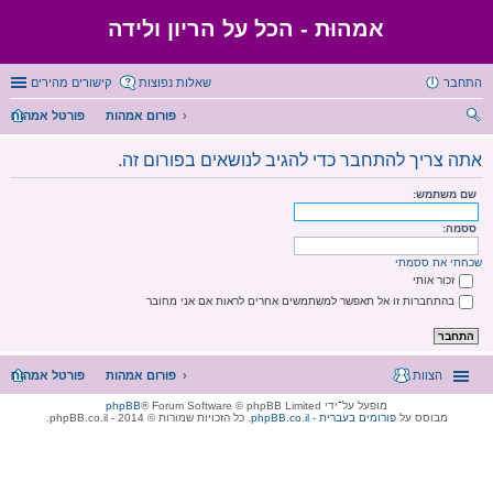
אמהוּת - הכל על הריון ולידה
התחבר
שאלות נפוצות
קישורים מהירים
פורום אמהות
פורטל אמהות
יפו
אתה צריך להתחבר כדי להגיב לנושאים בפורום זה.
ש
שם משתמש:
ססמה:
שכחתי את ססמתי
זכור אותי
בהתחברות זו אל תאפשר למשתמשים אחרים לראות אם אני מחובר
הצוות
פורום אמהות
פורטל אמהות
מופעל על־ידי
® Forum Software © phpBB Limited
phpBB
מבוסס על
phpBB.co.il - פורומים בעברית
. כל הזכויות שמורות © 2014 - phpBB.co.il.