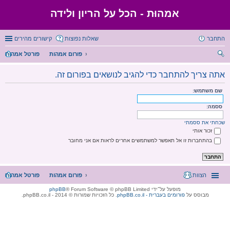
אמהוּת - הכל על הריון ולידה
התחבר
שאלות נפוצות
קישורים מהירים
פורום אמהות
פורטל אמהות
יפו
אתה צריך להתחבר כדי להגיב לנושאים בפורום זה.
ש
שם משתמש:
ססמה:
שכחתי את ססמתי
זכור אותי
בהתחברות זו אל תאפשר למשתמשים אחרים לראות אם אני מחובר
הצוות
פורום אמהות
פורטל אמהות
מופעל על־ידי
® Forum Software © phpBB Limited
phpBB
מבוסס על
phpBB.co.il - פורומים בעברית
. כל הזכויות שמורות © 2014 - phpBB.co.il.