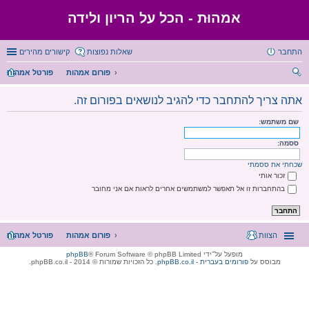
אמהוּת - הכל על הריון ולידה
התחבר
שאלות נפוצות
קישורים מהירים
פורום אמהות
פורטל אמהות
יפו
אתה צריך להתחבר כדי להגיב לנושאים בפורום זה.
ש
שם משתמש:
ססמה:
שכחתי את ססמתי
זכור אותי
בהתחברות זו אל תאפשר למשתמשים אחרים לראות אם אני מחובר
הצוות
פורום אמהות
פורטל אמהות
מופעל על־ידי
® Forum Software © phpBB Limited
phpBB
מבוסס על
phpBB.co.il - פורומים בעברית
. כל הזכויות שמורות © 2014 - phpBB.co.il.