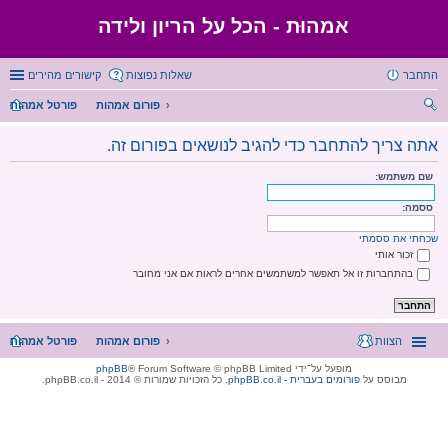
אמהוּת - הכל על הריון ולידה
התחבר
שאלות נפוצות
קישורים מהירים
פורום אמהות
פורטל אמהות
יפו
אתה צריך להתחבר כדי להגיב לנושאים בפורום זה.
ש
שם משתמש:
ססמה:
שכחתי את ססמתי
זכור אותי
בהתחברות זו אל תאפשר למשתמשים אחרים לראות אם אני מחובר
הצוות
פורום אמהות
פורטל אמהות
מופעל על־ידי
® Forum Software © phpBB Limited
phpBB
מבוסס על
phpBB.co.il - פורומים בעברית
. כל הזכויות שמורות © 2014 - phpBB.co.il.